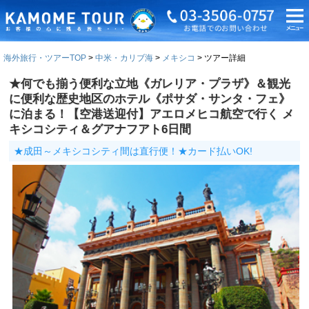
海外旅行・ツアーTOP
中米・カリブ海
メキシコ
ツアー詳細
★何でも揃う便利な立地《ガレリア・プラザ》＆観光
に便利な歴史地区のホテル《ポサダ・サンタ・フェ》
に泊まる！【空港送迎付】アエロメヒコ航空で行く メ
キシコシティ＆グアナフアト6日間
★成田～メキシコシティ間は直行便！★カード払いOK!