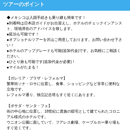
ツアーのポイント
◆メキシコは入国手続きも乗り継も簡単です！
●到着時は日本語ガイドがお出迎えし、ホテルのチェックインアシス
ト、現地滞在のアドバイスを致します。
●延泊も可能です！
●オプショナルツアーを沢山ご用意しております。お問い合わせ下さ
い！
●ホテルのアップグレードも可能(追加代金)です。お気軽にご相談く
ださい。
●ひとり旅も可能です(追加代金が必要)！
●マイルがたまる！
【ガレリア・プラザ・レフォルマ】
繁華街ソナ・ロサに位置し、食事、ショッピングなど非常に便利な
立地です。
レフォルマ通り、独立記念塔もすぐ近くにあります。
【ポサダ・サンタ・フェ】
街の中心地に位置し、18世紀に貴族の邸宅として建てられたコロニ
アル様式のホテルです。
ウニオン公園に面していて、フアレス劇場、ケーブルカー乗り場も
すぐ近くです。