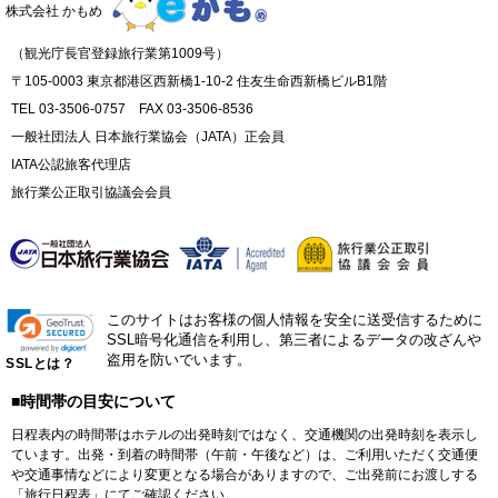
株式会社 かもめ
（観光庁長官登録旅行業第1009号）
〒105-0003 東京都港区西新橋1-10-2 住友生命西新橋ビルB1階
TEL 03-3506-0757 FAX 03-3506-8536
一般社団法人 日本旅行業協会（JATA）正会員
IATA公認旅客代理店
旅行業公正取引協議会会員
このサイトはお客様の個人情報を安全に送受信するために
SSL暗号化通信を利用し、第三者によるデータの改ざんや
盗用を防いでいます。
SSLとは？
■時間帯の目安について
日程表内の時間帯はホテルの出発時刻ではなく、交通機関の出発時刻を表示し
ています。出発・到着の時間帯（午前・午後など）は、ご利用いただく交通便
や交通事情などにより変更となる場合がありますので、ご出発前にお渡しする
「旅行日程表」にてご確認ください。