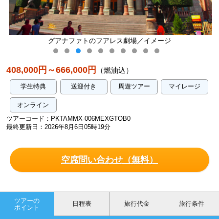
ファトのフアレス劇場／イメージ
ポサダ・サ
408,000円～666,000円
（燃油込）
学生特典
送迎付き
周遊ツアー
マイレージ
オンライン
ツアーコード：PKTAMMX-006MEXGTOB0
最終更新日：2026年8月6日05時19分
空席問い合わせ（無料）
ツアーの
日程表
旅行代金
旅行条件
ポイント