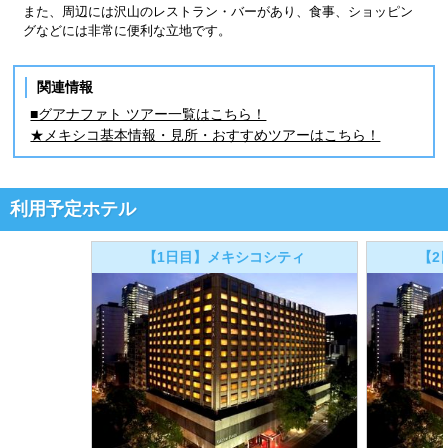
また、周辺には沢山のレストラン・バーがあり、食事、ショッピン
グなどには非常に便利な立地です。
関連情報
■グアナファト ツアー一覧はこちら！
★メキシコ基本情報・見所・おすすめツアーはこちら！
利用予定ホテル
【1日目】メキシコシティ
【2