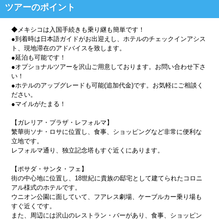
ツアーのポイント
◆メキシコは入国手続きも乗り継も簡単です！
●到着時は日本語ガイドがお出迎えし、ホテルのチェックインアシス
ト、現地滞在のアドバイスを致します。
●延泊も可能です！
●オプショナルツアーを沢山ご用意しております。お問い合わせ下さ
い！
●ホテルのアップグレードも可能(追加代金)です。お気軽にご相談く
ださい。
●マイルがたまる！
【ガレリア・プラザ・レフォルマ】
繁華街ソナ・ロサに位置し、食事、ショッピングなど非常に便利な
立地です。
レフォルマ通り、独立記念塔もすぐ近くにあります。
【ポサダ・サンタ・フェ】
街の中心地に位置し、18世紀に貴族の邸宅として建てられたコロニ
アル様式のホテルです。
ウニオン公園に面していて、フアレス劇場、ケーブルカー乗り場も
すぐ近くです。
また、周辺には沢山のレストラン・バーがあり、食事、ショッピン