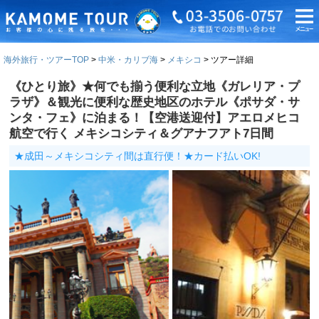
海外旅行・ツアーTOP
中米・カリブ海
メキシコ
ツアー詳細
《ひとり旅》★何でも揃う便利な立地《ガレリア・プ
ラザ》＆観光に便利な歴史地区のホテル《ポサダ・サ
ンタ・フェ》に泊まる！【空港送迎付】アエロメヒコ
航空で行く メキシコシティ＆グアナフアト7日間
★成田～メキシコシティ間は直行便！★カード払いOK!