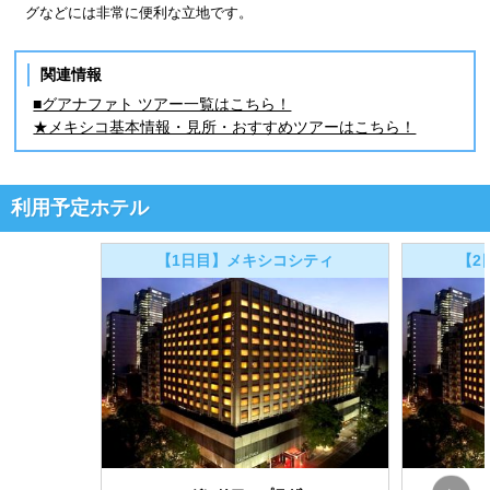
グなどには非常に便利な立地です。
関連情報
■グアナファト ツアー一覧はこちら！
★メキシコ基本情報・見所・おすすめツアーはこちら！
利用予定ホテル
【1日目】メキシコシティ
【2