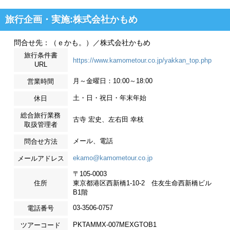
旅行企画・実施:株式会社かもめ
問合せ先：（ｅかも。）／株式会社かもめ
旅行条件書
https://www.kamometour.co.jp/yakkan_top.php
URL
月～金曜日：10:00～18:00
営業時間
土・日・祝日・年末年始
休日
総合旅行業務
古寺 宏史、左右田 幸枝
取扱管理者
メール、電話
問合せ方法
ekamo@kamometour.co.jp
メールアドレス
〒105-0003
住所
東京都港区西新橋1-10-2 住友生命西新橋ビル
B1階
03-3506-0757
電話番号
PKTAMMX-007MEXGTOB1
ツアーコード