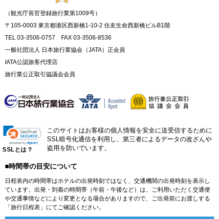
（観光庁長官登録旅行業第1009号）
〒105-0003 東京都港区西新橋1-10-2 住友生命西新橋ビルB1階
TEL 03-3506-0757 FAX 03-3506-8536
一般社団法人 日本旅行業協会（JATA）正会員
IATA公認旅客代理店
旅行業公正取引協議会会員
このサイトはお客様の個人情報を安全に送受信するために
SSL暗号化通信を利用し、第三者によるデータの改ざんや
盗用を防いでいます。
SSLとは？
■時間帯の目安について
日程表内の時間帯はホテルの出発時刻ではなく、交通機関の出発時刻を表示し
ています。出発・到着の時間帯（午前・午後など）は、ご利用いただく交通便
や交通事情などにより変更となる場合がありますので、ご出発前にお渡しする
「旅行日程表」にてご確認ください。