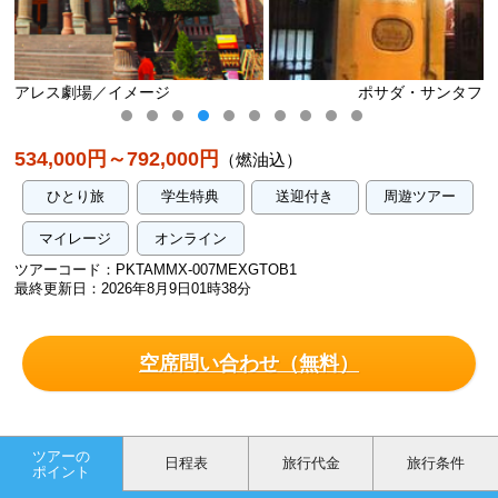
ポサダ・サンタフェ 外観（イメージ）
534,000円～792,000円
（燃油込）
ひとり旅
学生特典
送迎付き
周遊ツアー
マイレージ
オンライン
ツアーコード：PKTAMMX-007MEXGTOB1
最終更新日：2026年8月9日01時38分
空席問い合わせ（無料）
ツアーの
日程表
旅行代金
旅行条件
ポイント