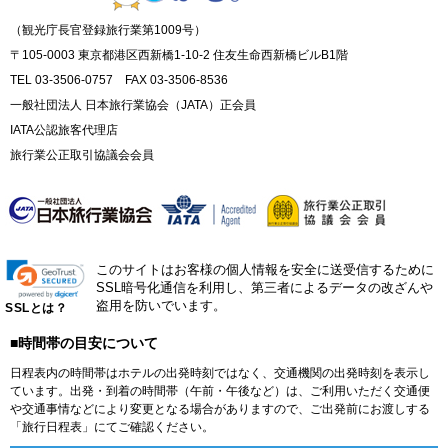
（観光庁長官登録旅行業第1009号）
〒105-0003 東京都港区西新橋1-10-2 住友生命西新橋ビルB1階
TEL 03-3506-0757 FAX 03-3506-8536
一般社団法人 日本旅行業協会（JATA）正会員
IATA公認旅客代理店
旅行業公正取引協議会会員
このサイトはお客様の個人情報を安全に送受信するために
SSL暗号化通信を利用し、第三者によるデータの改ざんや
盗用を防いでいます。
SSLとは？
■時間帯の目安について
日程表内の時間帯はホテルの出発時刻ではなく、交通機関の出発時刻を表示し
ています。出発・到着の時間帯（午前・午後など）は、ご利用いただく交通便
や交通事情などにより変更となる場合がありますので、ご出発前にお渡しする
「旅行日程表」にてご確認ください。