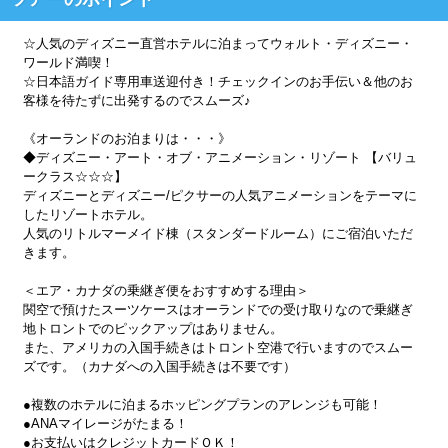
☆人気のディズニー直営ホテルに泊まってウォルト・ディズニー・
ワールド満喫！
☆日本語ガイド専用車送迎付き！チェックインのお手伝い＆他のお
客様を待たずに出発するのでスムーズ♪
《オーランドのお泊まりは・・・》
◆ディズニー・アート・オブ・アニメーション・リゾート 【バリュ
ークラス☆☆☆】
ディズニーとディズニー/ピクサーの人気アニメーションをテーマに
したリゾートホテル。
人気のリトルマーメイド棟（スタンダードルーム）にご宿泊いただ
きます。
＜エア・カナダの乗継ぎ便をおすすめする理由＞
関空で預けたスーツケースはオーランドでの受け取りなので乗継ぎ
地トロントでのピックアップはありません。
また、アメリカの入国手続きはトロント空港で行いますのでスムー
ズです。（カナダへの入国手続きは不要です）
●複数のホテルに泊まるホッピングプランのアレンジも可能！
●ANAマイレージがたまる！
●お支払いはクレジットカードＯＫ！