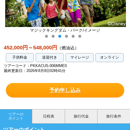
マジックキングダム・パーク/イメージ
452,000円～548,000円
（燃油込）
子供料金
送迎付き
マイレージ
オンライン
ツアーコード：PKKACUS-006MME0
最終更新日：2026年8月8日02時41分
予約申し込み
ツアーの
日程表
旅行代金
旅行条件
ポイント
ツアーのポイント