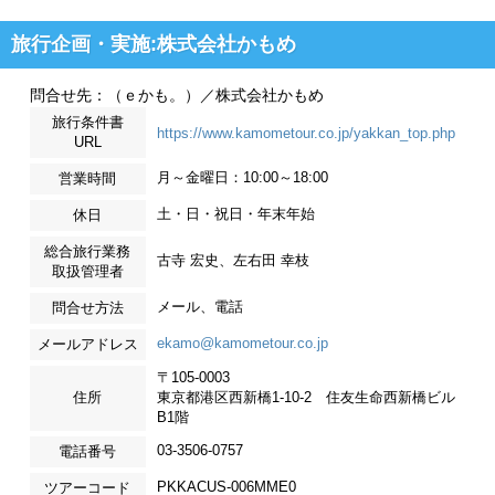
旅行企画・実施:株式会社かもめ
問合せ先：（ｅかも。）／株式会社かもめ
旅行条件書
https://www.kamometour.co.jp/yakkan_top.php
URL
月～金曜日：10:00～18:00
営業時間
土・日・祝日・年末年始
休日
総合旅行業務
古寺 宏史、左右田 幸枝
取扱管理者
メール、電話
問合せ方法
ekamo@kamometour.co.jp
メールアドレス
〒105-0003
住所
東京都港区西新橋1-10-2 住友生命西新橋ビル
B1階
03-3506-0757
電話番号
PKKACUS-006MME0
ツアーコード