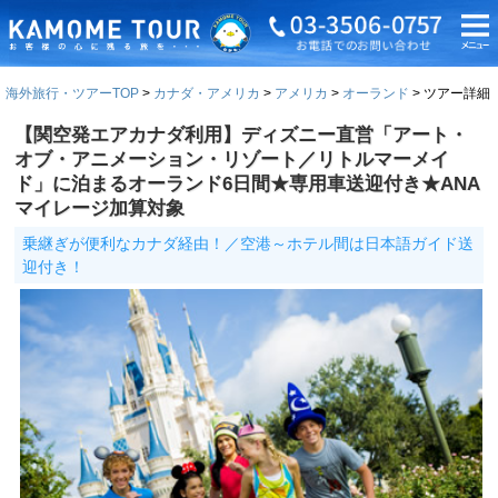
海外旅行・ツアーTOP
カナダ・アメリカ
アメリカ
オーランド
ツアー詳細
【関空発エアカナダ利用】ディズニー直営「アート・
オブ・アニメーション・リゾート／リトルマーメイ
ド」に泊まるオーランド6日間★専用車送迎付き★ANA
マイレージ加算対象
乗継ぎが便利なカナダ経由！／空港～ホテル間は日本語ガイド送
迎付き！