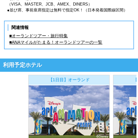
（VISA、MASTER、JCB、AMEX、DINERS）
●並び席、事前座席指定は無料で指定OK！（日本発着国際線区間）
関連情報
■オーランドツアー・旅行特集
■ANAマイルがたまる！オーランドツアーの一覧
利用予定ホテル
【1日目】オーランド
【