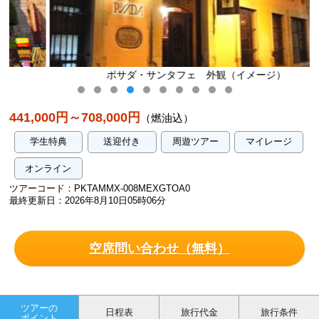
ポサダ・サンタフェ 外観（イメージ）
441,000円～708,000円
（燃油込）
学生特典
送迎付き
周遊ツアー
マイレージ
オンライン
ツアーコード：PKTAMMX-008MEXGTOA0
最終更新日：2026年8月10日05時06分
空席問い合わせ（無料）
ツアーの
日程表
旅行代金
旅行条件
ポイント