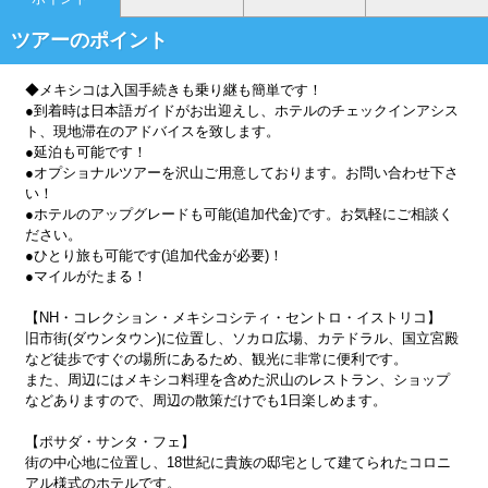
ツアーのポイント
◆メキシコは入国手続きも乗り継も簡単です！
●到着時は日本語ガイドがお出迎えし、ホテルのチェックインアシス
ト、現地滞在のアドバイスを致します。
●延泊も可能です！
●オプショナルツアーを沢山ご用意しております。お問い合わせ下さ
い！
●ホテルのアップグレードも可能(追加代金)です。お気軽にご相談く
ださい。
●ひとり旅も可能です(追加代金が必要)！
●マイルがたまる！
【NH・コレクション・メキシコシティ・セントロ・イストリコ】
旧市街(ダウンタウン)に位置し、ソカロ広場、カテドラル、国立宮殿
など徒歩ですぐの場所にあるため、観光に非常に便利です。
また、周辺にはメキシコ料理を含めた沢山のレストラン、ショップ
などありますので、周辺の散策だけでも1日楽しめます。
【ポサダ・サンタ・フェ】
街の中心地に位置し、18世紀に貴族の邸宅として建てられたコロニ
アル様式のホテルです。