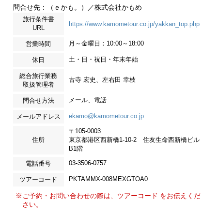
問合せ先：（ｅかも。）／株式会社かもめ
旅行条件書
https://www.kamometour.co.jp/yakkan_top.php
URL
月～金曜日：10:00～18:00
営業時間
土・日・祝日・年末年始
休日
総合旅行業務
古寺 宏史、左右田 幸枝
取扱管理者
メール、電話
問合せ方法
ekamo@kamometour.co.jp
メールアドレス
〒105-0003
住所
東京都港区西新橋1-10-2 住友生命西新橋ビル
B1階
03-3506-0757
電話番号
PKTAMMX-008MEXGTOA0
ツアーコード
※ご予約・お問い合わせの際は、ツアーコード をお伝えくだ
さい。