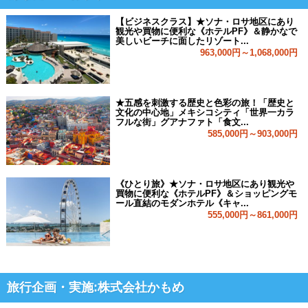
【ビジネスクラス】★ソナ・ロサ地区にあり
観光や買物に便利な《ホテルPF》＆静かなで
美しいビーチに面したリゾート...
963,000円～1,068,000円
★五感を刺激する歴史と色彩の旅！「歴史と
文化の中心地」メキシコシティ「世界一カラ
フルな街」グアナファト「食文...
585,000円～903,000円
《ひとり旅》★ソナ・ロサ地区にあり観光や
買物に便利な《ホテルPF》＆ショッピングモ
ール直結のモダンホテル《キャ...
555,000円～861,000円
旅行企画・実施:株式会社かもめ