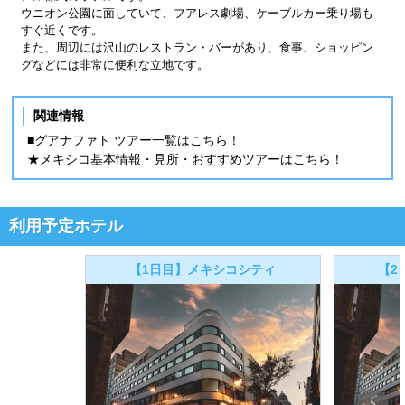
ウニオン公園に面していて、フアレス劇場、ケーブルカー乗り場も
すぐ近くです。
また、周辺には沢山のレストラン・バーがあり、食事、ショッピン
グなどには非常に便利な立地です。
関連情報
■グアナファト ツアー一覧はこちら！
★メキシコ基本情報・見所・おすすめツアーはこちら！
利用予定ホテル
【1日目】メキシコシティ
【2