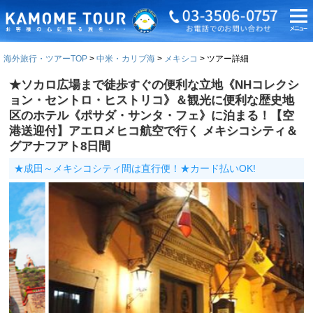
海外旅行・ツアーTOP
中米・カリブ海
メキシコ
ツアー詳細
★ソカロ広場まで徒歩すぐの便利な立地《NHコレクシ
ョン・セントロ・ヒストリコ》＆観光に便利な歴史地
区のホテル《ポサダ・サンタ・フェ》に泊まる！【空
港送迎付】アエロメヒコ航空で行く メキシコシティ＆
グアナフアト8日間
★成田～メキシコシティ間は直行便！★カード払いOK!