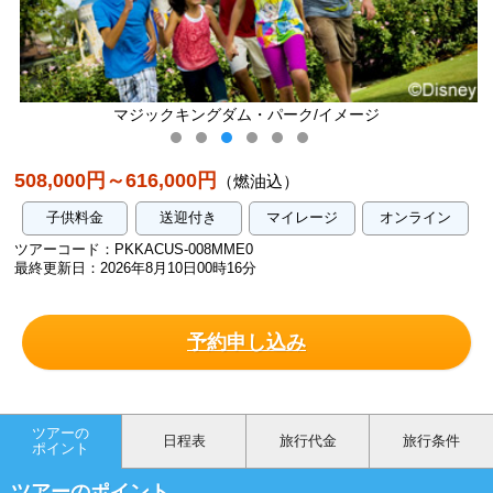
ダム・パーク/イメージ
ディズニー・ハリウッ
508,000円～616,000円
（燃油込）
子供料金
送迎付き
マイレージ
オンライン
ツアーコード：PKKACUS-008MME0
最終更新日：2026年8月10日00時16分
予約申し込み
ツアーの
日程表
旅行代金
旅行条件
ポイント
ツアーのポイント