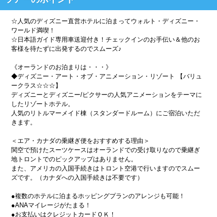
☆人気のディズニー直営ホテルに泊まってウォルト・ディズニー・
ワールド満喫！
☆日本語ガイド専用車送迎付き！チェックインのお手伝い＆他のお
客様を待たずに出発するのでスムーズ♪
《オーランドのお泊まりは・・・》
◆ディズニー・アート・オブ・アニメーション・リゾート 【バリュ
ークラス☆☆☆】
ディズニーとディズニー/ピクサーの人気アニメーションをテーマに
したリゾートホテル。
人気のリトルマーメイド棟（スタンダードルーム）にご宿泊いただ
きます。
＜エア・カナダの乗継ぎ便をおすすめする理由＞
関空で預けたスーツケースはオーランドでの受け取りなので乗継ぎ
地トロントでのピックアップはありません。
また、アメリカの入国手続きはトロント空港で行いますのでスムー
ズです。（カナダへの入国手続きは不要です）
●複数のホテルに泊まるホッピングプランのアレンジも可能！
●ANAマイレージがたまる！
●お支払いはクレジットカードＯＫ！