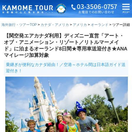
海外旅行・ツアーTOP
カナダ・アメリカ
アメリカ
オーランド
ツアー詳細
【関空発エアカナダ利用】ディズニー直営「アート・
オブ・アニメーション・リゾート／リトルマーメイ
ド」に泊まるオーランド8日間★専用車送迎付き★ANA
マイレージ加算対象
乗継ぎが便利なカナダ経由！／空港～ホテル間は日本語ガイド送
迎付き！