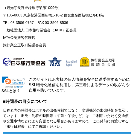
（観光庁長官登録旅行業第1009号）
〒105-0003 東京都港区西新橋1-10-2 住友生命西新橋ビルB1階
TEL 03-3506-0757 FAX 03-3506-8536
一般社団法人 日本旅行業協会（JATA）正会員
IATA公認旅客代理店
旅行業公正取引協議会会員
このサイトはお客様の個人情報を安全に送受信するために
SSL暗号化通信を利用し、第三者によるデータの改ざんや
盗用を防いでいます。
SSLとは？
■時間帯の目安について
日程表内の時間帯はホテルの出発時刻ではなく、交通機関の出発時刻を表示し
ています。出発・到着の時間帯（午前・午後など）は、ご利用いただく交通便
や交通事情などにより変更となる場合がありますので、ご出発前にお渡しする
「旅行日程表」にてご確認ください。