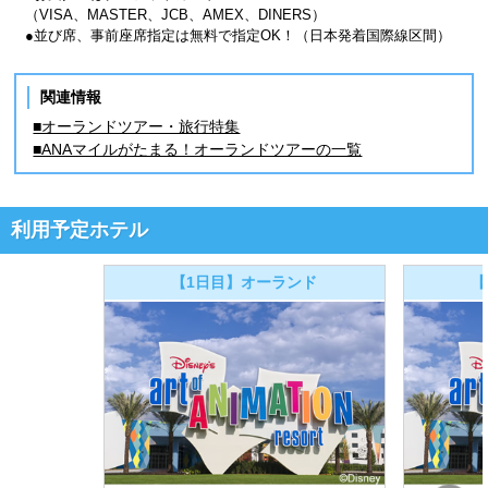
（VISA、MASTER、JCB、AMEX、DINERS）
●並び席、事前座席指定は無料で指定OK！（日本発着国際線区間）
関連情報
■オーランドツアー・旅行特集
■ANAマイルがたまる！オーランドツアーの一覧
利用予定ホテル
【1日目】オーランド
【