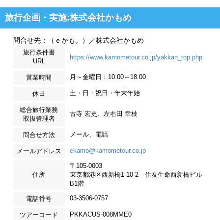
旅行企画・実施:株式会社かもめ
問合せ先：（ｅかも。）／株式会社かもめ
旅行条件書
https://www.kamometour.co.jp/yakkan_top.php
URL
月～金曜日：10:00～18:00
営業時間
土・日・祝日・年末年始
休日
総合旅行業務
古寺 宏史、左右田 幸枝
取扱管理者
メール、電話
問合せ方法
ekamo@kamometour.co.jp
メールアドレス
〒105-0003
住所
東京都港区西新橋1-10-2 住友生命西新橋ビル
B1階
03-3506-0757
電話番号
PKKACUS-008MME0
ツアーコード