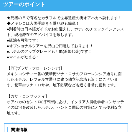
ツアーのポイント
★死者の日で有名なカラフルで世界遺産の街オアハカへ訪れます！
◆メキシコは入国手続きも乗り継も簡単！
●到着時は日本語ガイドがお出迎えし、ホテルのチェックインアシス
ト、現地滞在のアドバイスを致します。
●延泊も可能です！
●オプショナルツアーを沢山ご用意しております！
●ホテルのアップグレードも可能(追加代金)です！
●マイルがたまる！
【PF(プラザ・フローレンシア)】
メキシコシティ一番の繁華街ソナ・ロサのフローレンシア通りに面
したホテル。レフォルマ通りに建つ独立記念塔も近くにございま
す。繁華街ソナ・ロサや、地下鉄駅なども近く非常に便利です。
【カサ・コンサッティ】
オアハカのセントロ(旧市街)にあり、イタリア人博物学者コンサッテ
ィの邸宅を改装したホテル。セントロ周辺の散策にとても便利な立
地です。
関連情報