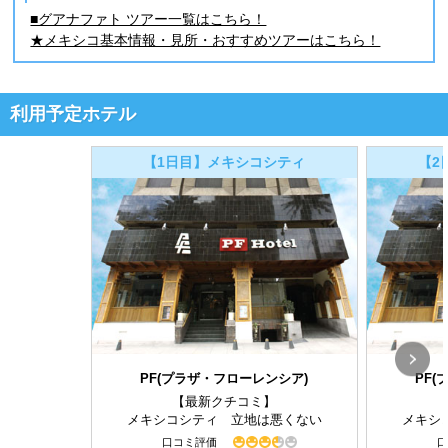
■グアナファト ツアー一覧はこちら！
★メキシコ基本情報・見所・おすすめツアーはこちら！
利用予定ホテル
【1日目】メキシコシティ
【2
PF(プラザ・フローレンシア)
PF
【最新クチコミ】
メキシコシティ 立地は悪くない
メキシ
口コミ評価
口