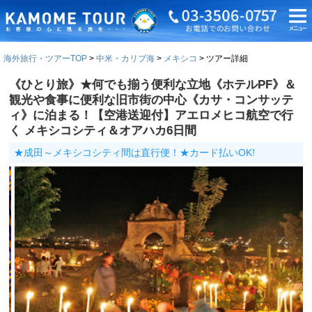
海外旅行・ツアーTOP
中米・カリブ海
メキシコ
ツアー詳細
《ひとり旅》★何でも揃う便利な立地《ホテルPF》＆
観光や食事に便利な旧市街の中心《カサ・コンサッテ
ィ》に泊まる！【空港送迎付】アエロメヒコ航空で行
く メキシコシティ＆オアハカ6日間
★成田～メキシコシティ間は直行便！★カード払いOK!