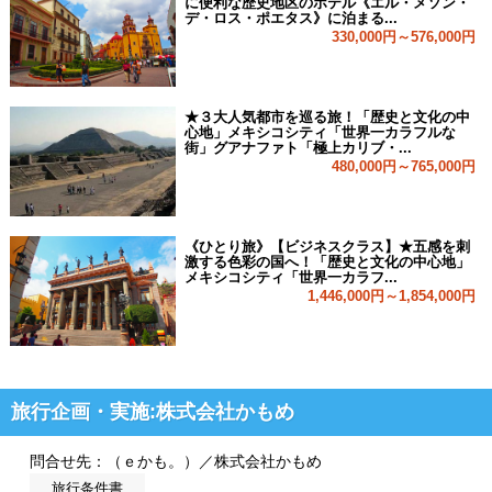
に便利な歴史地区のホテル《エル・メソン・
デ・ロス・ポエタス》に泊まる...
330,000円～576,000円
★３大人気都市を巡る旅！「歴史と文化の中
心地」メキシコシティ「世界一カラフルな
街」グアナファト「極上カリブ・...
480,000円～765,000円
《ひとり旅》【ビジネスクラス】★五感を刺
激する色彩の国へ！「歴史と文化の中心地」
メキシコシティ「世界一カラフ...
1,446,000円～1,854,000円
旅行企画・実施:株式会社かもめ
問合せ先：（ｅかも。）／株式会社かもめ
旅行条件書