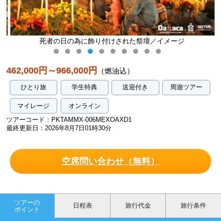
死者の日の為に飾り付けされた祭壇／イメージ
462,000円～966,000円
（燃油込）
ひとり旅
学生特典
送迎付き
周遊ツアー
マイレージ
オンライン
ツアーコード：PKTAMMX-006MEXOAXD1
最終更新日：2026年8月7日01時30分
空席問い合わせ（無料）
ツアーの
日程表
旅行代金
旅行条件
ポイント