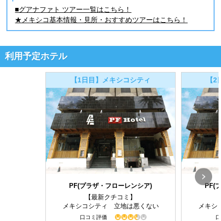
■グアナファト ツアー一覧はこちら！
★メキシコ基本情報・見所・おすすめツアーはこちら！
利用予定ホテル
【1日目】メキシコシティ
【2
PF(プラザ・フローレンシア)
PF
【最新クチコミ】
メキシコシティ 立地は悪くない
メキシ
口コミ評価
口