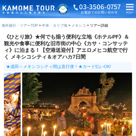
海外旅行・ツアーTOP
中米・カリブ海
メキシコ
ツアー詳細
《ひとり旅》★何でも揃う便利な立地《ホテルPF》＆
観光や食事に便利な旧市街の中心《カサ・コンサッテ
ィ》に泊まる！【空港送迎付】アエロメヒコ航空で行
く メキシコシティ＆オアハカ7日間
★成田～メキシコシティ間は直行便！★カード払いOK!