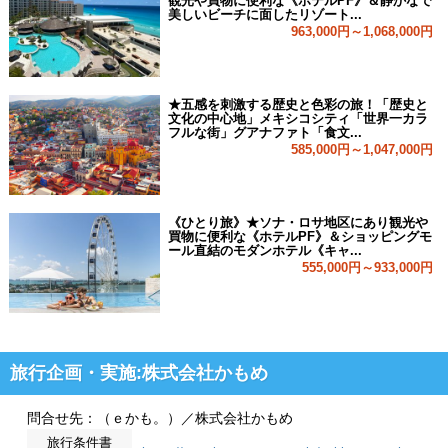
観光や買物に便利な《ホテルPF》＆静かなで
美しいビーチに面したリゾート...
963,000円～1,068,000円
★五感を刺激する歴史と色彩の旅！「歴史と
文化の中心地」メキシコシティ「世界一カラ
フルな街」グアナファト「食文...
585,000円～1,047,000円
《ひとり旅》★ソナ・ロサ地区にあり観光や
買物に便利な《ホテルPF》＆ショッピングモ
ール直結のモダンホテル《キャ...
555,000円～933,000円
旅行企画・実施:株式会社かもめ
問合せ先：（ｅかも。）／株式会社かもめ
旅行条件書