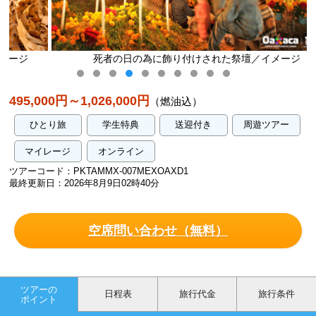
死者の日の為に飾り付けされた祭壇／イメージ
495,000円～1,026,000円
（燃油込）
ひとり旅
学生特典
送迎付き
周遊ツアー
マイレージ
オンライン
ツアーコード：PKTAMMX-007MEXOAXD1
最終更新日：2026年8月9日02時40分
空席問い合わせ（無料）
ツアーの
日程表
旅行代金
旅行条件
ポイント