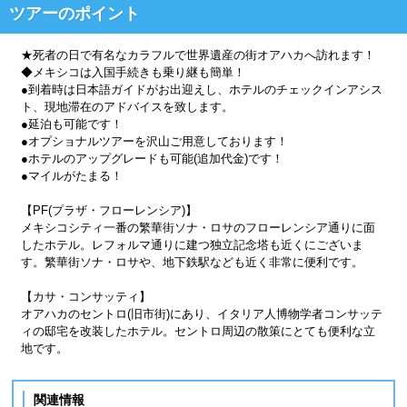
ツアーのポイント
★死者の日で有名なカラフルで世界遺産の街オアハカへ訪れます！
◆メキシコは入国手続きも乗り継も簡単！
●到着時は日本語ガイドがお出迎えし、ホテルのチェックインアシス
ト、現地滞在のアドバイスを致します。
●延泊も可能です！
●オプショナルツアーを沢山ご用意しております！
●ホテルのアップグレードも可能(追加代金)です！
●マイルがたまる！
【PF(プラザ・フローレンシア)】
メキシコシティ一番の繁華街ソナ・ロサのフローレンシア通りに面
したホテル。レフォルマ通りに建つ独立記念塔も近くにございま
す。繁華街ソナ・ロサや、地下鉄駅なども近く非常に便利です。
【カサ・コンサッティ】
オアハカのセントロ(旧市街)にあり、イタリア人博物学者コンサッテ
ィの邸宅を改装したホテル。セントロ周辺の散策にとても便利な立
地です。
関連情報