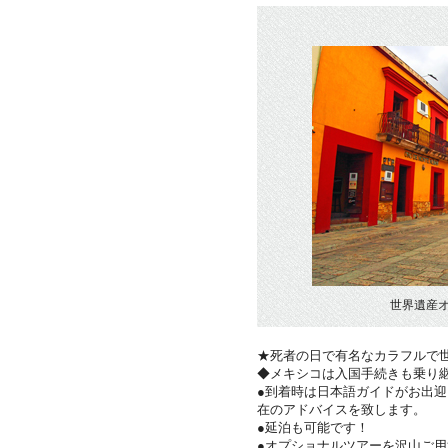
世界遺産
★死者の日で有名なカラフルで
◆メキシコは入国手続きも乗り
●到着時は日本語ガイドがお出
在のアドバイスを致します。
●延泊も可能です！
●オプショナルツアーを沢山ご