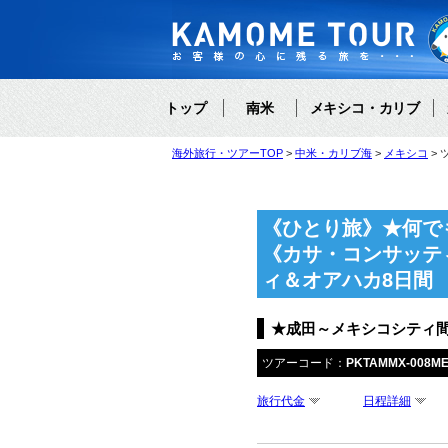
トップ
南米
メキシコ・カリブ
海外旅行・ツアーTOP
中米・カリブ海
メキシコ
《ひとり旅》★何で
《カサ・コンサッテ
ィ＆オアハカ8日間
★成田～メキシコシティ間
ツアーコード：
PKTAMMX-008M
旅行代金
日程詳細