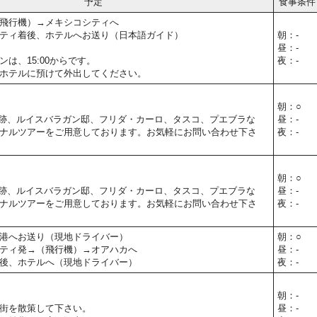
予定
食事条件
飛行機）→メキシコシティへ
ティ着後、ホテルへお送り（日本語ガイド）
朝：-
昼：-
は、15:00からです。
夜：-
ホテルに預けて外出してください。
朝：○
跡、ルイスバラガン邸、フリダ・カーロ、タスコ、プエブラな
昼：-
ナルツアーをご用意しております。お気軽にお問い合わせ下さ
夜：-
朝：○
跡、ルイスバラガン邸、フリダ・カーロ、タスコ、プエブラな
昼：-
ナルツアーをご用意しております。お気軽にお問い合わせ下さ
夜：-
港へお送り（現地ドライバー）
朝：○
ティ発→（飛行機）→オアハカへ
昼：-
後、ホテルへ（現地ドライバー）
夜：-
朝：-
街を散策して下さい。
昼：-