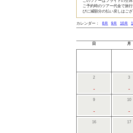
このツアーはフライトの空席
ご予約時のツアー代金で旅行
びに減額分の払い戻しはござ
カレンダー：
8月
9月
10月
日
月
2
3
-
-
9
10
-
-
16
17