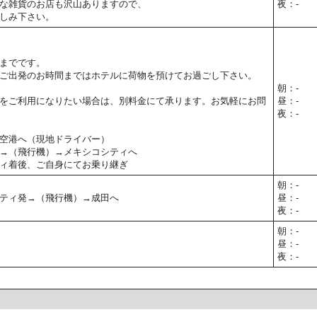
な雑貨のお店も沢山ありますので、
夜：-
しみ下さい。
までです。
ご出発のお時間まではホテルに荷物を預けてお過ごし下さい。
朝：-
をご利用になりたい場合は、別料金にて承ります。お気軽にお問
昼：-
夜：-
空港へ（現地ドライバー）
→（飛行機）→メキシコシティへ
ィ着後、ご自身にてお乗り継ぎ
朝：-
ティ発→（飛行機）→成田へ
昼：-
夜：-
朝：-
昼：-
夜：-