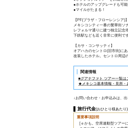
●ホテルのアップグレードも可能
●マイルがたまる！
【PF(プラザ・フローレンシア)
メキシコシティ一番の繁華街ソ
レフォルマ通りに建つ独立記念
下鉄駅なども近く非常に便利
【カサ・コンサッティ】
オアハカのセントロ(旧市街)に
改装したホテル。セントロ周辺
関連情報
■グアナファト ツアー一覧は
★メキシコ基本情報・見所・
↓お問い合わせ・お申込みは、
旅行代金
(おひとり様あたり)
重要事項説明
[ｅかも。空席連動型ツアーに