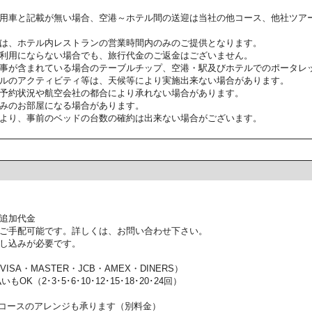
用車と記載が無い場合、空港～ホテル間の送迎は当社の他コース、他社ツア
は、ホテル内レストランの営業時間内のみのご提供となります。
利用にならない場合でも、旅行代金のご返金はございません。
事が含まれている場合のテーブルチップ、空港・駅及びホテルでのポータレ
ルのアクティビティ等は、天候等により実施出来ない場合があります。
予約状況や航空会社の都合により承れない場合があります。
みのお部屋になる場合があります。
より、事前のベッドの台数の確約は出来ない場合がございます。
追加代金
ご手配可能です。詳しくは、お問い合わせ下さい。
し込みが必要です。
SA・MASTER・JCB・AMEX・DINERS）
OK（2･3･5･6･10･12･15･18･20･24回）
コースのアレンジも承ります（別料金）