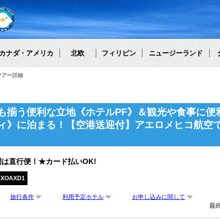
カナダ・アメリカ
北欧
フィリピン
ニュージーランド
ツアー詳細
も揃う便利な立地《ホテルPF》＆観光や食事に便
ィ》に泊まる！【空港送迎付】アエロメヒコ航空で
は直行便！★カード払いOK!
EXOAXD1
旅行条件
利用予定ホテル
お申し込みに関して
最終