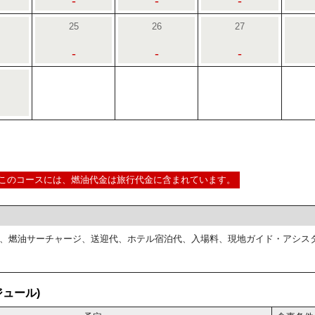
-
-
-
25
26
27
-
-
-
このコースには、燃油代金は旅行代金に含まれています。
、燃油サーチャージ、送迎代、ホテル宿泊代、入場料、現地ガイド・アシス
ュール)