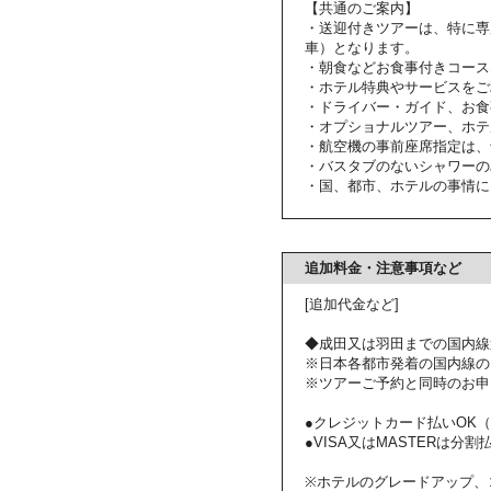
【共通のご案内】
・送迎付きツアーは、特に専
車）となります。
・朝食などお食事付きコース
・ホテル特典やサービスをご
・ドライバー・ガイド、お食
・オプショナルツアー、ホテ
・航空機の事前座席指定は、
・バスタブのないシャワーの
・国、都市、ホテルの事情に
追加料金・注意事項など
[追加代金など]
◆成田又は羽田までの国内線
※日本各都市発着の国内線の
※ツアーご予約と同時のお申
●クレジットカード払いOK（VI
●VISA又はMASTERは分割払いも
※ホテルのグレードアップ、