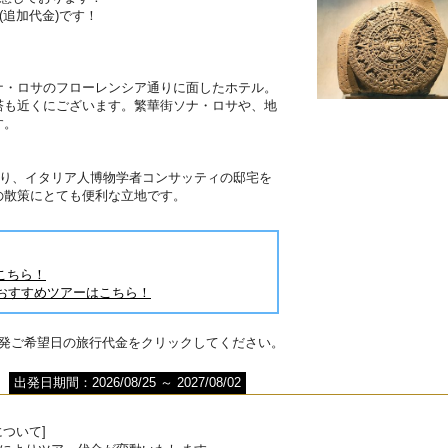
(追加代金)です！
】
ナ・ロサのフローレンシア通りに面したホテル。
塔も近くにございます。繁華街ソナ・ロサや、地
です。
あり、イタリア人博物学者コンサッティの邸宅を
の散策にとても便利な立地です。
こちら！
おすすめツアーはこちら！
出発ご希望日の旅行代金をクリックしてください。
出発日期間：2026/08/25 ～ 2027/08/02
ついて]