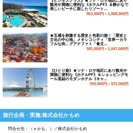
【ビジネスクラス】★ソナ・ロサ地区にあり
観光や買物に便利な《ホテルPF》＆静かなで
美しいビーチに面したリゾート...
963,000円～1,068,000円
★五感を刺激する歴史と色彩の旅！「歴史と
文化の中心地」メキシコシティ「世界一カラ
フルな街」グアナファト「食文...
585,000円～1,047,000円
《ひとり旅》★ソナ・ロサ地区にあり観光や
買物に便利な《ホテルPF》＆ショッピングモ
ール直結のモダンホテル《キャ...
555,000円～933,000円
旅行企画・実施:株式会社かもめ
問合せ先：（ｅかも。）／株式会社かもめ