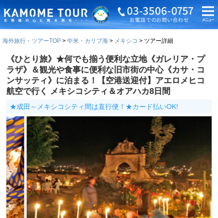
海外旅行・ツアーTOP
中米・カリブ海
メキシコ
ツアー詳細
《ひとり旅》★何でも揃う便利な立地《ガレリア・プ
ラザ》＆観光や食事に便利な旧市街の中心《カサ・コ
ンサッティ》に泊まる！【空港送迎付】アエロメヒコ
航空で行く メキシコシティ＆オアハカ8日間
★成田～メキシコシティ間は直行便！★カード払いOK!