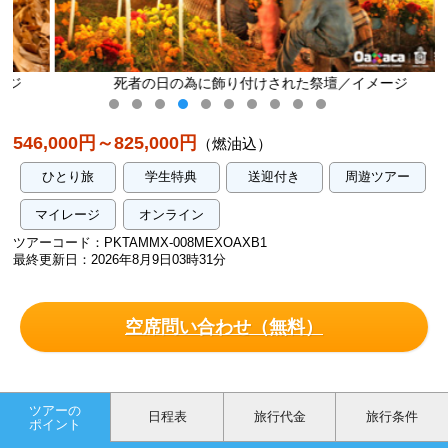
死者の日の為に飾り付けされた祭壇／イメージ
546,000円～825,000円
（燃油込）
ひとり旅
学生特典
送迎付き
周遊ツアー
マイレージ
オンライン
ツアーコード：PKTAMMX-008MEXOAXB1
最終更新日：2026年8月9日03時31分
空席問い合わせ（無料）
ツアーの
日程表
旅行代金
旅行条件
ポイント