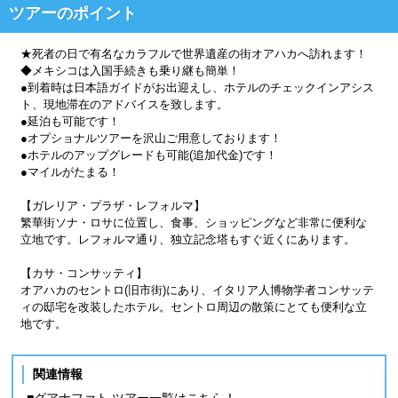
ツアーのポイント
★死者の日で有名なカラフルで世界遺産の街オアハカへ訪れます！
◆メキシコは入国手続きも乗り継も簡単！
●到着時は日本語ガイドがお出迎えし、ホテルのチェックインアシス
ト、現地滞在のアドバイスを致します。
●延泊も可能です！
●オプショナルツアーを沢山ご用意しております！
●ホテルのアップグレードも可能(追加代金)です！
●マイルがたまる！
【ガレリア・プラザ・レフォルマ】
繁華街ソナ・ロサに位置し、食事、ショッピングなど非常に便利な
立地です。レフォルマ通り、独立記念塔もすぐ近くにあります。
【カサ・コンサッティ】
オアハカのセントロ(旧市街)にあり、イタリア人博物学者コンサッテ
ィの邸宅を改装したホテル。セントロ周辺の散策にとても便利な立
地です。
関連情報
■グアナファト ツアー一覧はこちら！