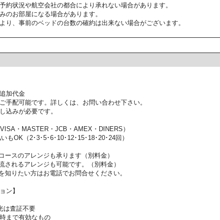
予約状況や航空会社の都合により承れない場合があります。
みのお部屋になる場合があります。
より、事前のベッドの台数の確約は出来ない場合がございます。
追加代金
ご手配可能です。詳しくは、お問い合わせ下さい。
し込みが必要です。
SA・MASTER・JCB・AMEX・DINERS）
OK（2･3･5･6･10･12･15･18･20･24回）
コースのアレンジも承ります（別料金）
流されるアレンジも可能です。（別料金）
を知りたい方はお電話でお問合せください。
ョン】
光は査証不要
時まで有効なもの