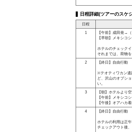
日程詳細(ツアーのスケジ
日程
1
【午前】成田発→（
【早朝】メキシコシ
ホテルのチェックイン
それまでは、荷物を
2
【終日】自由行動
※テオティワカン遺
ど、沢山のオプショ
い。
3
【朝】ホテルより空
【午前】メキシコシ
【午後】オアハカ着
4
【終日】自由行動
ホテルの利用は正午
チェックアウト後、