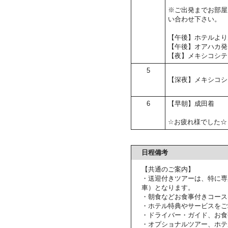
※ご出発までお部屋
い合わせ下さい。
【午後】ホテルより
【午後】オアハカ発
【夜】メキシコシテ
5
【深夜】メキシコシ
6
【早朝】成田着
☆お疲れ様でした☆
日程備考
【共通のご案内】
・送迎付きツアーは、特に専
車）となります。
・朝食などお食事付きコース
・ホテル特典やサービスをご
・ドライバー・ガイド、お食
・オプショナルツアー、ホテ