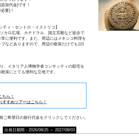
(追加代金)です！
必要)！
シティ・セントロ・イストリコ】
、ソカロ広場、カテドラル、国立宮殿など徒歩で
非常に便利です。また、周辺にはメキシコ料理を
ップなどありますので、周辺の散策だけでも1日
あり、イタリア人博物学者コンサッティの邸宅を
の散策にとても便利な立地です。
こちら！
おすすめツアーはこちら！
出発ご希望日の旅行代金をクリックしてください。
出発日期間：2026/08/25 ～ 2027/08/03