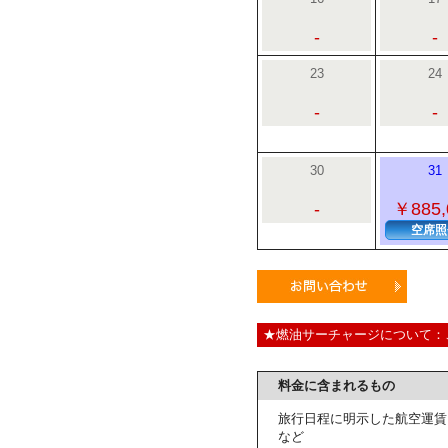
-
-
23
24
-
-
30
31
-
￥885,
空席照
★燃油サーチャージについて：
料金に含まれるもの
旅行日程に明示した航空運賃
など