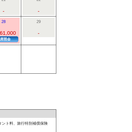
-
-
28
29
61,000
-
席照会
タント料、旅行特別補償保険