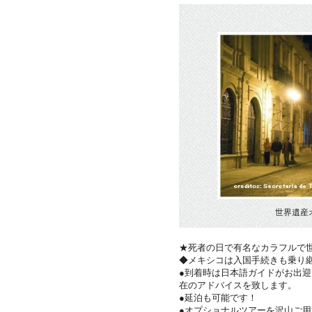
世界遺産
★死者の日で有名なカラフルで
◆メキシコは入国手続きも乗り
●到着時は日本語ガイドがお出
在のアドバイスを致します。
●延泊も可能です！
●オプショナルツアーを沢山ご