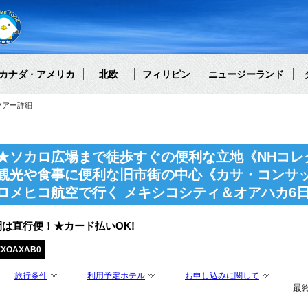
カナダ・アメリカ
北欧
フィリピン
ニュージーランド
ツアー詳細
★ソカロ広場まで徒歩すぐの便利な立地《NHコレ
観光や食事に便利な旧市街の中心《カサ・コンサ
ロメヒコ航空で行く メキシコシティ＆オアハカ6
は直行便！★カード払いOK!
EXOAXAB0
旅行条件
利用予定ホテル
お申し込みに関して
最終