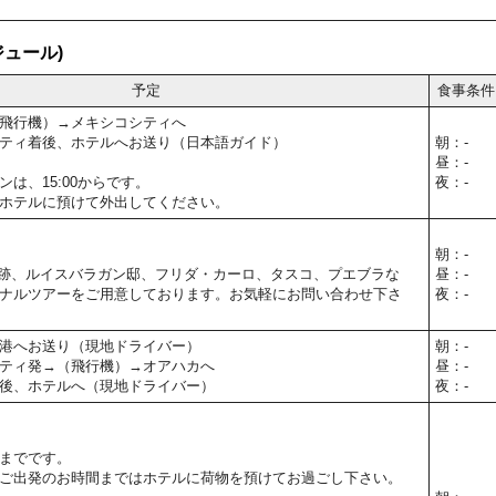
ュール)
予定
食事条件
飛行機）→メキシコシティへ
ティ着後、ホテルへお送り（日本語ガイド）
朝：-
昼：-
は、15:00からです。
夜：-
ホテルに預けて外出してください。
朝：-
跡、ルイスバラガン邸、フリダ・カーロ、タスコ、プエブラな
昼：-
ナルツアーをご用意しております。お気軽にお問い合わせ下さ
夜：-
港へお送り（現地ドライバー）
朝：-
ティ発→（飛行機）→オアハカへ
昼：-
後、ホテルへ（現地ドライバー）
夜：-
までです。
ご出発のお時間まではホテルに荷物を預けてお過ごし下さい。