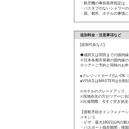
・航空機の事前座席指定は、
・バスタブのないシャワーの
・国、都市、ホテルの事情に
追加料金・注意事項など
[追加代金など]
◆成田又は羽田までの国内線
※日本各都市発着の国内線の
※ツアーご予約と同時のお申
●クレジットカード払いOK（VI
●VISA又はMASTERは分割払いも
※ホテルのグレードアップ、
※現地在住の方がツアーに合
※出発間際、今すぐ空き状況
【渡航手続きインフォメーシ
メキシコ
・ビザ：最大180日以内の観
・パスポート残存期間：帰国