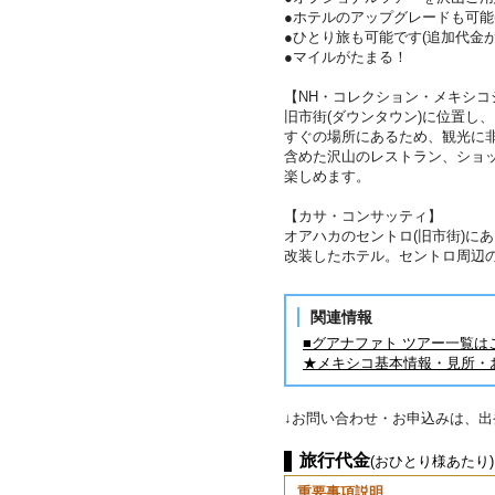
●ホテルのアップグレードも可能
●ひとり旅も可能です(追加代金が
●マイルがたまる！
【NH・コレクション・メキシコ
旧市街(ダウンタウン)に位置し
すぐの場所にあるため、観光に
含めた沢山のレストラン、ショ
楽しめます。
【カサ・コンサッティ】
オアハカのセントロ(旧市街)に
改装したホテル。セントロ周辺
関連情報
■グアナファト ツアー一覧は
★メキシコ基本情報・見所・
↓お問い合わせ・お申込みは、
旅行代金
(おひとり様あたり)
重要事項説明