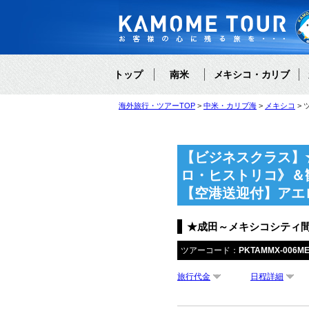
トップ
南米
メキシコ・カリブ
海外旅行・ツアーTOP
中米・カリブ海
メキシコ
【ビジネスクラス】
ロ・ヒストリコ》＆
【空港送迎付】アエ
★成田～メキシコシティ間
ツアーコード：
PKTAMMX-006M
旅行代金
日程詳細