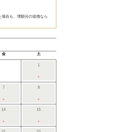
た場合も、増額分の追徴なら
金
土
1
-
7
8
-
-
14
15
-
-
21
22