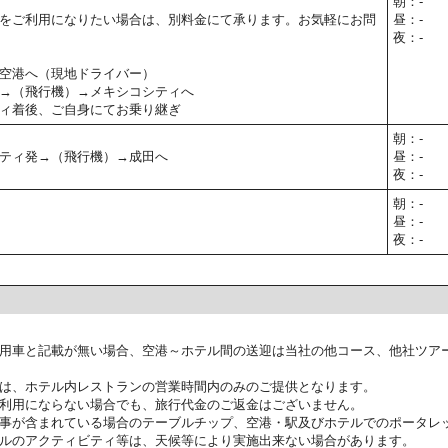
朝：-
をご利用になりたい場合は、別料金にて承ります。お気軽にお問
昼：-
夜：-
空港へ（現地ドライバー）
→（飛行機）→メキシコシティへ
ィ着後、ご自身にてお乗り継ぎ
朝：-
ティ発→（飛行機）→成田へ
昼：-
夜：-
朝：-
昼：-
夜：-
用車と記載が無い場合、空港～ホテル間の送迎は当社の他コース、他社ツア
は、ホテル内レストランの営業時間内のみのご提供となります。
利用にならない場合でも、旅行代金のご返金はございません。
事が含まれている場合のテーブルチップ、空港・駅及びホテルでのポータレ
ルのアクティビティ等は、天候等により実施出来ない場合があります。