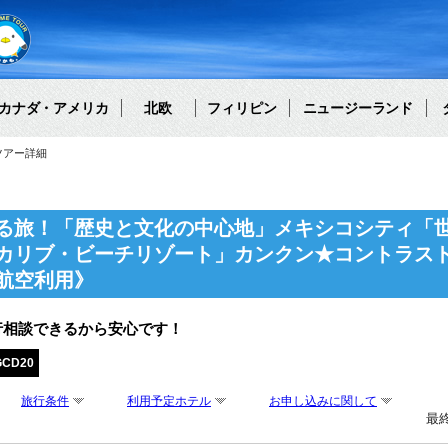
カナダ・アメリカ
北欧
フィリピン
ニュージーランド
ツアー詳細
る旅！「歴史と文化の中心地」メキシコシティ「
カリブ・ビーチリゾート」カンクン★コントラスト
航空利用》
行相談できるから安心です！
GCD20
旅行条件
利用予定ホテル
お申し込みに関して
最終