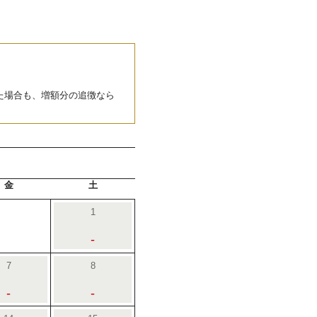
た場合も、増額分の追徴なら
金
土
1
-
7
8
-
-