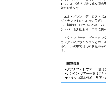
レフォルマ通りに建つ独立記念
常に便利です。
【エル・メソン・デ・ロス・ポ
グアナファトの中心街に位置し
ベラ博物館、口づけの小道、バ
ン・バーも沢山あり、非常に便
【アクアマリーナ・ビーチカン
カンクンのダウンタウンとホテ
ルゾーンの中では比較的穏やか
す。
関連情報
■グアナファト ツアー一覧は
■カンクン ツアー一覧はこち
★メキシコ基本情報・見所・