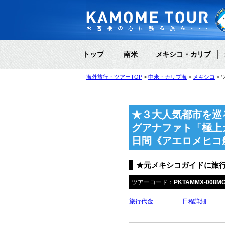
トップ
南米
メキシコ・カリブ
海外旅行・ツアーTOP
中米・カリブ海
メキシコ
★３大人気都市を巡
グアナファト「極上
日間《アエロメヒコ
★元メキシコガイドに旅
ツアーコード：
PKTAMMX-008M
旅行代金
日程詳細