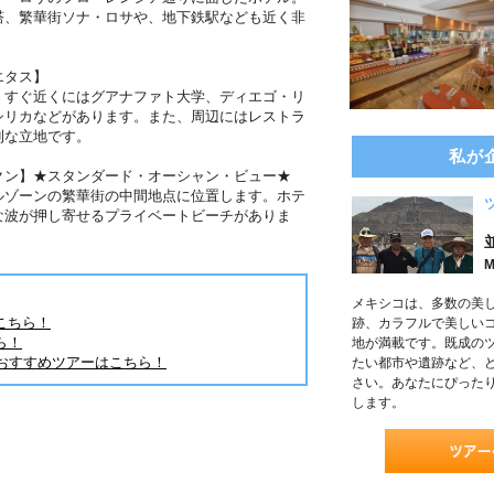
塔、繁華街ソナ・ロサや、地下鉄駅なども近く非
エタス】
、すぐ近くにはグアナファト大学、ディエゴ・リ
シリカなどがあります。また、周辺にはレストラ
利な立地です。
私が
クン】★スタンダード・オーシャン・ビュー★
ルゾーンの繁華街の中間地点に位置します。ホテ
な波が押し寄せるプライベートビーチがありま
M
メキシコは、多数の美
こちら！
跡、カラフルで美しい
ら！
地が満載です。既成の
おすすめツアーはこちら！
たい都市や遺跡など、
さい。あなたにぴった
します。