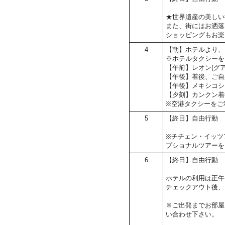
★世界遺産の美しい
また、街にはお洒落
ショッピングもお楽
4
【朝】ホテルより、
※ホテルタクシーを
【午前】レオン(グ
【午後】着後、ご自
【午後】メキシコシ
【夕刻】カンクン着
※空港タクシーをご
5
【終日】自由行動
※チチェン・イッツ
プショナルツアーを
6
【終日】自由行動
ホテルの利用は正午
チェックアウト後、
※ご出発までお部屋
い合わせ下さい。