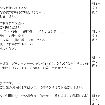
朝：○
街を散策して下さい。
昼：-
な雑貨のお店も沢山ありますので、
夜：-
しみ下さい。
ご自身にて空港へ
ご利用ください
アナファト)発→（飛行機）→メキシコシティへ
朝：○
身にてお乗り継ぎ
昼：-
ティ発→（飛行機）→カンクンへ
夜：-
後、ご自身にてホテルへ
利用ください
朝：○
昼：-
ア遺跡、グランセノーテ、ピンクレイク、XPLORなど、沢山のオ
夜：-
ご用意しております。お気軽にお問い合わせ下さい。
までです。
ご出発のお時間まではホテルに荷物を預けてお過ごし下さい。
をご利用になりたい場合は、別料金にて承ります。お気軽にお問
朝：○
昼：-
夜：-