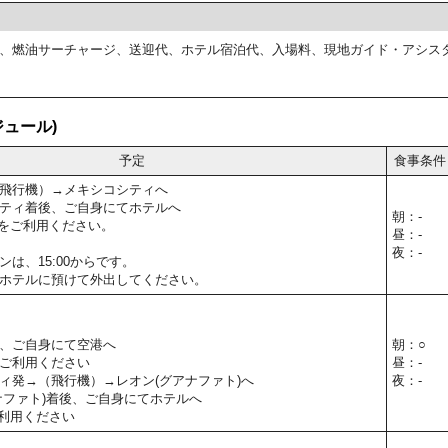
、燃油サーチャージ、送迎代、ホテル宿泊代、入場料、現地ガイド・アシス
ュール)
予定
食事条件
飛行機）→メキシコシティへ
ティ着後、ご自身にてホテルへ
朝：-
をご利用ください。
昼：-
夜：-
は、15:00からです。
ホテルに預けて外出してください。
、ご自身にて空港へ
朝：○
ご利用ください
昼：-
ィ発→（飛行機）→レオン(グアナファト)へ
夜：-
ナファト)着後、ご自身にてホテルへ
利用ください