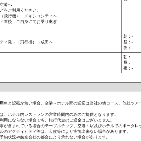
空港へ
どをご利用ください。
（飛行機）→メキシコシティへ
ィ着後、ご自身にてお乗り継ぎ
朝：-
ティ発→（飛行機）→成田へ
昼：-
夜：-
朝：-
昼：-
夜：-
用車と記載が無い場合、空港～ホテル間の送迎は当社の他コース、他社ツア
は、ホテル内レストランの営業時間内のみのご提供となります。
利用にならない場合でも、旅行代金のご返金はございません。
事が含まれている場合のテーブルチップ、空港・駅及びホテルでのポータレ
ルのアクティビティ等は、天候等により実施出来ない場合があります。
予約状況や航空会社の都合により承れない場合があります。