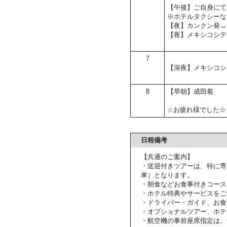
【午後】ご自身にて
※ホテルタクシーな
【夜】カンクン発→
【夜】メキシコシテ
7
【深夜】メキシコシ
8
【早朝】成田着
☆お疲れ様でした☆
日程備考
【共通のご案内】
・送迎付きツアーは、特に専
車）となります。
・朝食などお食事付きコース
・ホテル特典やサービスをご
・ドライバー・ガイド、お食
・オプショナルツアー、ホテ
・航空機の事前座席指定は、