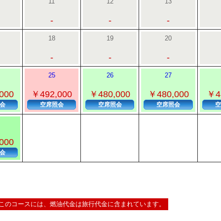
11
12
13
-
-
-
18
19
20
-
-
-
25
26
27
000
￥492,000
￥480,000
￥480,000
￥4
会
空席照会
空席照会
空席照会
空
000
会
このコースには、燃油代金は旅行代金に含まれています。