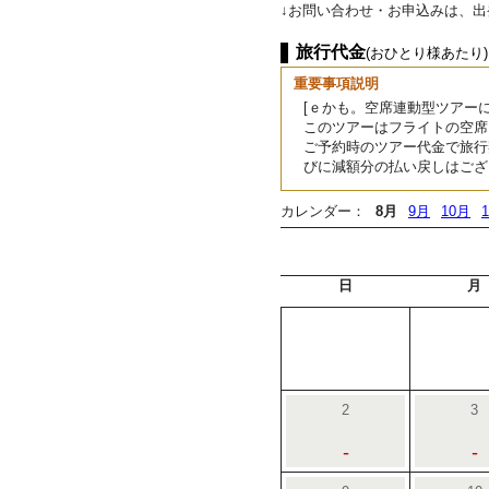
↓お問い合わせ・お申込みは、
旅行代金
(おひとり様あたり)
重要事項説明
[ｅかも。空席連動型ツアーに
このツアーはフライトの空席
ご予約時のツアー代金で旅行
びに減額分の払い戻しはござ
カレンダー：
8月
9月
10月
日
月
2
3
-
-