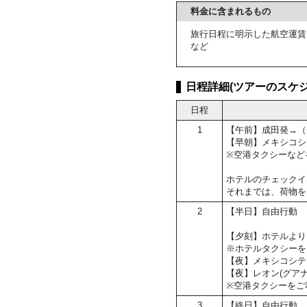
料金に含まれるもの
旅行日程に明示した航空運賃
など
日程詳細(ツアーのスケジ
日程
1
【午前】成田発→（
【早朝】メキシコシ
※空港タクシーなど
ホテルのチェックイン
それまでは、荷物を
2
【半日】自由行動
【夕刻】ホテルより
※ホテルタクシーを
【夜】メキシコシテ
【夜】レオン(グア
※空港タクシーをご
3
【終日】自由行動