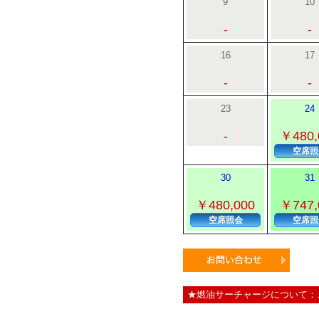
9
10
-
-
16
17
-
-
23
24
-
￥480,
空席照
30
31
￥480,000
￥747,
空席照会
空席照
★燃油サーチャージについて：