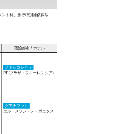
タント料、旅行特別補償保険
宿泊都市 / ホテル
メキシコシティ
PF(プラザ・フローレンシア)
グアナファト
エル・メソン・デ・ポエタス