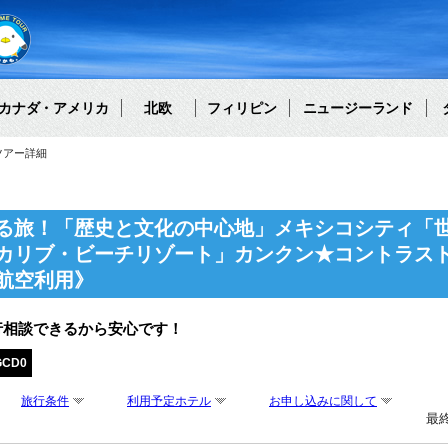
カナダ・アメリカ
北欧
フィリピン
ニュージーランド
ツアー詳細
る旅！「歴史と文化の中心地」メキシコシティ「
カリブ・ビーチリゾート」カンクン★コントラスト
航空利用》
行相談できるから安心です！
GCD0
旅行条件
利用予定ホテル
お申し込みに関して
最終