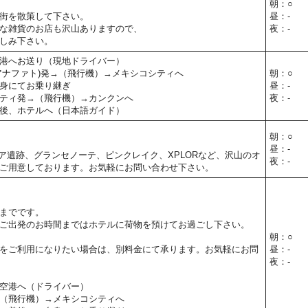
朝：○
街を散策して下さい。
昼：-
な雑貨のお店も沢山ありますので、
夜：-
しみ下さい。
港へお送り（現地ドライバー）
アナファト)発→（飛行機）→メキシコシティへ
朝：○
身にてお乗り継ぎ
昼：-
ティ発→（飛行機）→カンクンへ
夜：-
後、ホテルへ（日本語ガイド）
朝：○
昼：-
ア遺跡、グランセノーテ、ピンクレイク、XPLORなど、沢山のオ
夜：-
ご用意しております。お気軽にお問い合わせ下さい。
までです。
ご出発のお時間まではホテルに荷物を預けてお過ごし下さい。
朝：○
をご利用になりたい場合は、別料金にて承ります。お気軽にお問
昼：-
夜：-
空港へ（ドライバー）
（飛行機）→メキシコシティへ