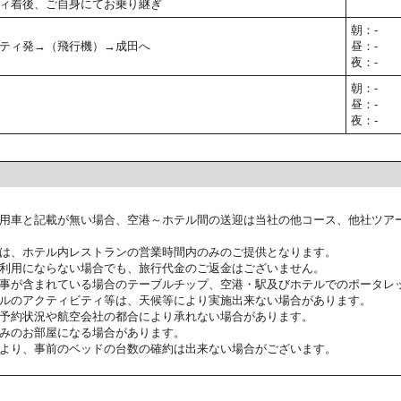
ィ着後、ご自身にてお乗り継ぎ
朝：-
ティ発→（飛行機）→成田へ
昼：-
夜：-
朝：-
昼：-
夜：-
用車と記載が無い場合、空港～ホテル間の送迎は当社の他コース、他社ツア
は、ホテル内レストランの営業時間内のみのご提供となります。
利用にならない場合でも、旅行代金のご返金はございません。
事が含まれている場合のテーブルチップ、空港・駅及びホテルでのポータレ
ルのアクティビティ等は、天候等により実施出来ない場合があります。
予約状況や航空会社の都合により承れない場合があります。
みのお部屋になる場合があります。
より、事前のベッドの台数の確約は出来ない場合がございます。