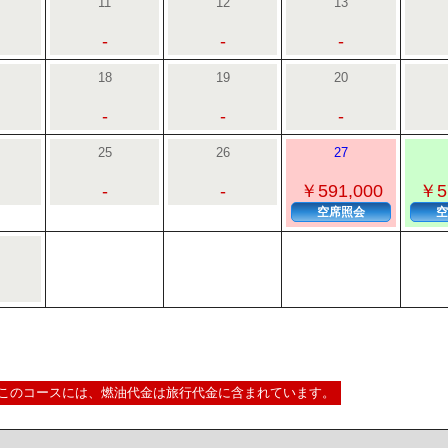
11
12
13
-
-
-
18
19
20
-
-
-
25
26
27
-
-
￥591,000
￥5
空席照会
空
このコースには、燃油代金は旅行代金に含まれています。