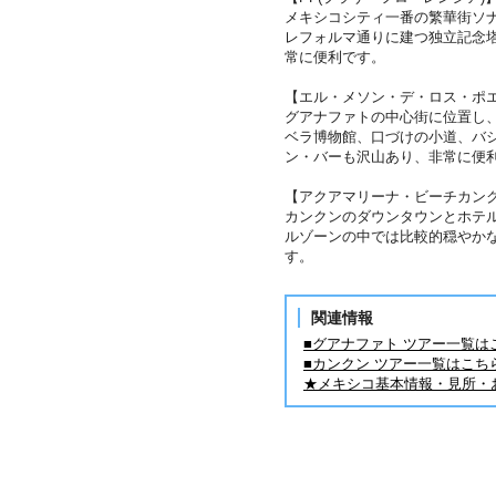
メキシコシティ一番の繁華街ソ
レフォルマ通りに建つ独立記念
常に便利です。
【エル・メソン・デ・ロス・ポ
グアナファトの中心街に位置し
ベラ博物館、口づけの小道、バ
ン・バーも沢山あり、非常に便
【アクアマリーナ・ビーチカン
カンクンのダウンタウンとホテ
ルゾーンの中では比較的穏やか
す。
関連情報
■グアナファト ツアー一覧は
■カンクン ツアー一覧はこち
★メキシコ基本情報・見所・