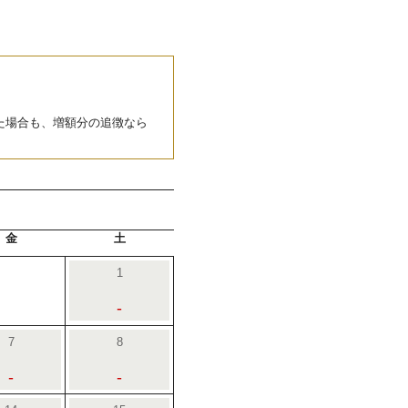
た場合も、増額分の追徴なら
金
土
1
-
7
8
-
-