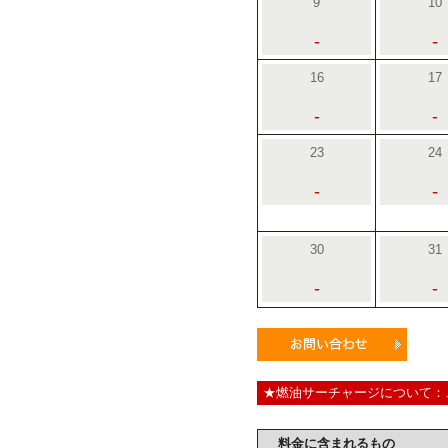
9
10
-
-
16
17
-
-
23
24
-
-
30
31
-
-
★燃油サーチャージについて：
料金に含まれるもの