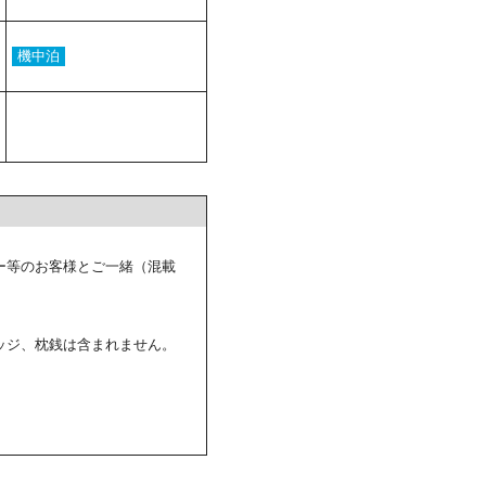
機中泊
ー等のお客様とご一緒（混載
ッジ、枕銭は含まれません。