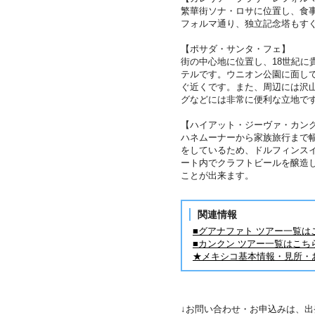
繁華街ソナ・ロサに位置し、食
フォルマ通り、独立記念塔もす
【ポサダ・サンタ・フェ】
街の中心地に位置し、18世紀に
テルです。ウニオン公園に面し
ぐ近くです。また、周辺には沢
グなどには非常に便利な立地で
【ハイアット・ジーヴァ・カン
ハネムーナーから家族旅行まで
をしているため、ドルフィンスイ
ート内でクラフトビールを醸造
ことが出来ます。
関連情報
■グアナファト ツアー一覧は
■カンクン ツアー一覧はこち
★メキシコ基本情報・見所・
↓お問い合わせ・お申込みは、