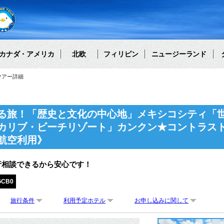
カナダ・アメリカ
北欧
フィリピン
ニュージーランド
ツアー詳細
る旅！「歴史と文化の中心地」メキシコシティ「
カリブ・ビーチリゾート」カンクン★コントラスト
航空利用》
行相談できるから安心です！
GCB0
旅行条件
利用予定ホテル
お申し込みに関して