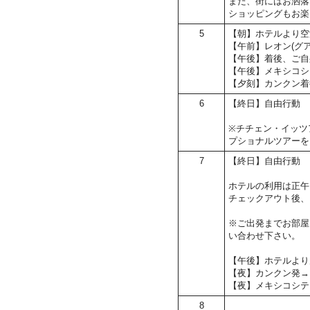
また、街にはお洒落
ショッピングもお楽
5
【朝】ホテルより空
【午前】レオン(グ
【午後】着後、ご自
【午後】メキシコシ
【夕刻】カンクン着
6
【終日】自由行動
※チチェン・イッツ
プショナルツアーを
7
【終日】自由行動
ホテルの利用は正午
チェックアウト後、
※ご出発までお部屋
い合わせ下さい。
【午後】ホテルより
【夜】カンクン発→
【夜】メキシコシテ
8