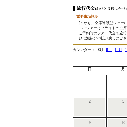
旅行代金
(おひとり様あたり)
重要事項説明
[ｅかも。空席連動型ツアーに
このツアーはフライトの空席
ご予約時のツアー代金で旅行
びに減額分の払い戻しはござ
カレンダー：
8月
9月
10月
日
月
2
3
-
-
9
10