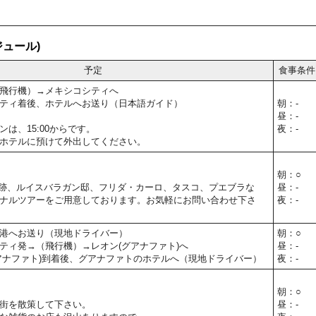
ュール)
予定
食事条件
飛行機）→メキシコシティへ
ティ着後、ホテルへお送り（日本語ガイド）
朝：-
昼：-
は、15:00からです。
夜：-
ホテルに預けて外出してください。
朝：○
跡、ルイスバラガン邸、フリダ・カーロ、タスコ、プエブラな
昼：-
ナルツアーをご用意しております。お気軽にお問い合わせ下さ
夜：-
港へお送り（現地ドライバー）
朝：○
ティ発→（飛行機）→レオン(グアナファト)へ
昼：-
アナファト)到着後、グアナファトのホテルへ（現地ドライバー）
夜：-
朝：○
街を散策して下さい。
昼：-