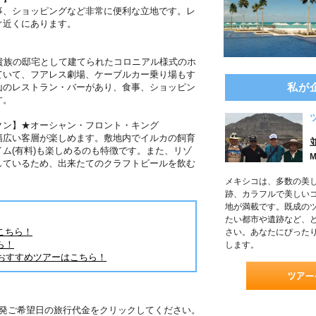
事、ショッピングなど非常に便利な立地です。レ
ぐ近くにあります。
貴族の邸宅として建てられたコロニアル様式のホ
ていて、フアレス劇場、ケーブルカー乗り場もす
私が
山のレストラン・バーがあり、食事、ショッピン
す。
クン】★オーシャン・フロント・キング
幅広い客層が楽しめます。敷地内でイルカの飼育
ム(有料)も楽しめるのも特徴です。また、リゾ
M
しているため、出来たてのクラフトビールを飲む
メキシコは、多数の美
跡、カラフルで美しい
地が満載です。既成の
たい都市や遺跡など、
こちら！
さい。あなたにぴった
ら！
します。
おすすめツアーはこちら！
出発ご希望日の旅行代金をクリックしてください。