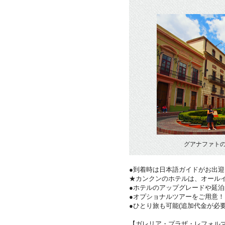
グアナファト
●到着時は日本語ガイドがお出迎
★カンクンのホテルは、オール
●ホテルのアップグレードや延泊
●オプショナルツアーをご用意
●ひとり旅も可能(追加代金が必要
【ガレリア・プラザ・レフォル