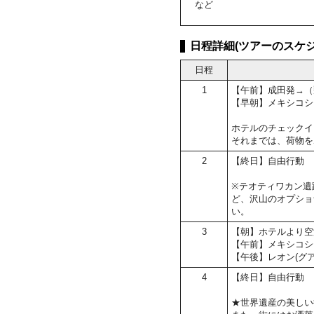
など
日程詳細(ツアーのスケジ
日程
1
【午前】成田発→（
【早朝】メキシコシ
ホテルのチェックイン
それまでは、荷物を
2
【終日】自由行動
※テオティワカン遺
ど、沢山のオプショ
い。
3
【朝】ホテルより空
【午前】メキシコシ
【午後】レオン(グ
4
【終日】自由行動
★世界遺産の美しい