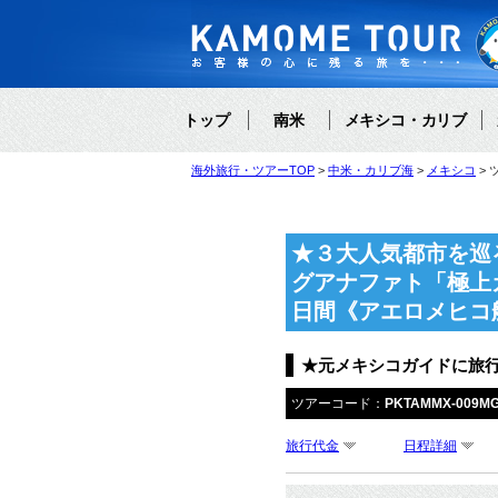
トップ
南米
メキシコ・カリブ
海外旅行・ツアーTOP
中米・カリブ海
メキシコ
★３大人気都市を巡
グアナファト「極上
日間《アエロメヒコ
★元メキシコガイドに旅
ツアーコード：
PKTAMMX-009M
旅行代金
日程詳細