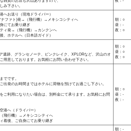
な雑貨のお店も沢山ありますので、
夜：-
しみ下さい。
港へお送り（現地ドライバー）
アナファト)発→（飛行機）→メキシコシティへ
朝：○
身にてお乗り継ぎ
昼：-
ティ発→（飛行機）→カンクンへ
夜：○
後、ホテルへ（日本語ガイド）
朝：○
昼：○
ア遺跡、グランセノーテ、ピンクレイク、XPLORなど、沢山のオ
夜：○
ご用意しております。お気軽にお問い合わせ下さい。
までです。
ご出発のお時間まではホテルに荷物を預けてお過ごし下さい。
朝：○
をご利用になりたい場合は、別料金にて承ります。お気軽にお問
昼：-
夜：-
空港へ（ドライバー）
（飛行機）→メキシコシティへ
ィ着後、ご自身にてお乗り継ぎ
朝：-