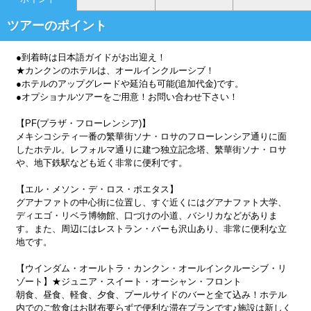
ツアーのポイント
●到着時は日本語ガイドがお出迎え！
★カンクンのホテルは、オールインクルーシブ！
●ホテルのアップグレードや延泊も可能(追加代金)です。
●オプショナルツアーをご用意！お問い合わせ下さい！
【PF(プラザ・フローレンシア)】
メキシコシティ一番の繁華街ソナ・ロサのフローレンシア通りに面
したホテル。レフォルマ通りに建つ独立記念塔、繁華街ソナ・ロサ
や、地下鉄駅なども近く非常に便利です。
【エル・メソン・デ・ロス・ポエタス】
グアナファトの中心街に位置し、すぐ近くにはグアナファト大学、
ディエゴ・リベラ博物館、口づけの小道、バシリカなどがありま
す。また、周辺にはレストラン・バーも沢山あり、非常に便利な立
地です。
【ウインダム・オールトラ・カンクン・オールインクルーシブ・リ
ゾート】★ジュニア・スイート・オーシャン・フロント
朝食、昼食、軽食、夕食、プールサイドのバーと全て込み！ホテル
内でのご飲食はお財布要らずで便利な滞在プランです♪施設は新しく