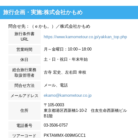
旅行企画・実施:株式会社かもめ
問合せ先：（ｅかも。）／株式会社かもめ
旅行条件書
https://www.kamometour.co.jp/yakkan_top.php
URL
月～金曜日：10:00～18:00
営業時間
土・日・祝日・年末年始
休日
総合旅行業務
古寺 宏史、左右田 幸枝
取扱管理者
メール、電話
問合せ方法
ekamo@kamometour.co.jp
メールアドレス
〒105-0003
住所
東京都港区西新橋1-10-2 住友生命西新橋ビル
B1階
03-3506-0757
電話番号
PKTAMMX-009MGCC1
ツアーコード