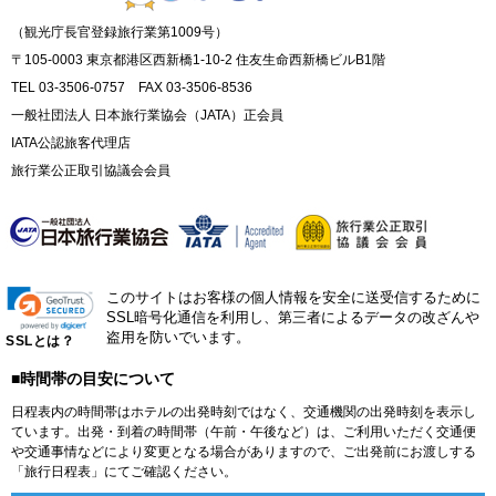
（観光庁長官登録旅行業第1009号）
〒105-0003 東京都港区西新橋1-10-2 住友生命西新橋ビルB1階
TEL 03-3506-0757 FAX 03-3506-8536
一般社団法人 日本旅行業協会（JATA）正会員
IATA公認旅客代理店
旅行業公正取引協議会会員
このサイトはお客様の個人情報を安全に送受信するために
SSL暗号化通信を利用し、第三者によるデータの改ざんや
盗用を防いでいます。
SSLとは？
■時間帯の目安について
日程表内の時間帯はホテルの出発時刻ではなく、交通機関の出発時刻を表示し
ています。出発・到着の時間帯（午前・午後など）は、ご利用いただく交通便
や交通事情などにより変更となる場合がありますので、ご出発前にお渡しする
「旅行日程表」にてご確認ください。