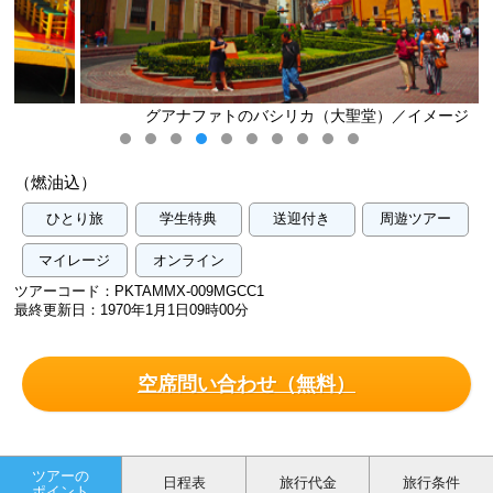
グアナファトのバシリカ（大聖堂）／イメージ
（燃油込）
ひとり旅
学生特典
送迎付き
周遊ツアー
マイレージ
オンライン
ツアーコード：PKTAMMX-009MGCC1
最終更新日：1970年1月1日09時00分
空席問い合わせ（無料）
ツアーの
日程表
旅行代金
旅行条件
ポイント