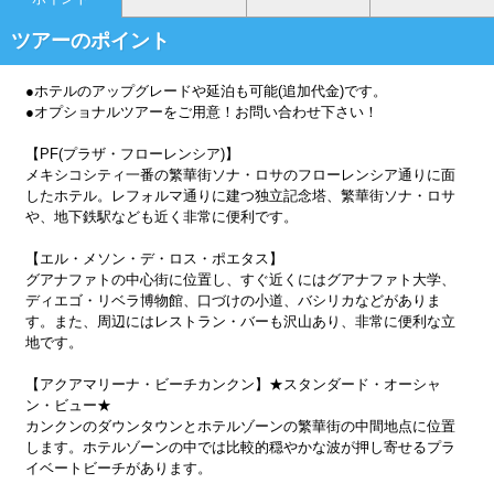
ツアーのポイント
●ホテルのアップグレードや延泊も可能(追加代金)です。
●オプショナルツアーをご用意！お問い合わせ下さい！
【PF(プラザ・フローレンシア)】
メキシコシティ一番の繁華街ソナ・ロサのフローレンシア通りに面
したホテル。レフォルマ通りに建つ独立記念塔、繁華街ソナ・ロサ
や、地下鉄駅なども近く非常に便利です。
【エル・メソン・デ・ロス・ポエタス】
グアナファトの中心街に位置し、すぐ近くにはグアナファト大学、
ディエゴ・リベラ博物館、口づけの小道、バシリカなどがありま
す。また、周辺にはレストラン・バーも沢山あり、非常に便利な立
地です。
【アクアマリーナ・ビーチカンクン】★スタンダード・オーシャ
ン・ビュー★
カンクンのダウンタウンとホテルゾーンの繁華街の中間地点に位置
します。ホテルゾーンの中では比較的穏やかな波が押し寄せるプラ
イベートビーチがあります。