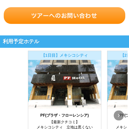
利用予定ホテル
【1日目】メキシコシティ
【2
PF(プラザ・フローレンシア)
PF
【最新クチコミ】
メキシコシティ 立地は悪くない
メキシ