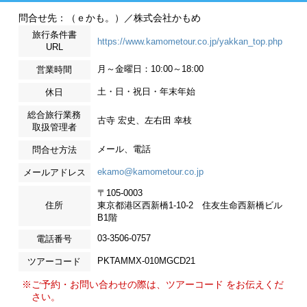
問合せ先：（ｅかも。）／株式会社かもめ
旅行条件書
https://www.kamometour.co.jp/yakkan_top.php
URL
月～金曜日：10:00～18:00
営業時間
土・日・祝日・年末年始
休日
総合旅行業務
古寺 宏史、左右田 幸枝
取扱管理者
メール、電話
問合せ方法
ekamo@kamometour.co.jp
メールアドレス
〒105-0003
住所
東京都港区西新橋1-10-2 住友生命西新橋ビル
B1階
03-3506-0757
電話番号
PKTAMMX-010MGCD21
ツアーコード
※ご予約・お問い合わせの際は、ツアーコード をお伝えくだ
さい。