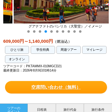
グアナファトのバシリカ（大聖堂）／イメージ
609,000円～1,140,000円
（燃油込）
ひとり旅
学生特典
周遊ツアー
マイレージ
オンライン
ツアーコード：PKTAMMX-010MGCD21
最終更新日：2026年8月9日01時14分
空席問い合わせ（無料）
ツアーの
日程表
旅行代金
旅行条件
ポイント