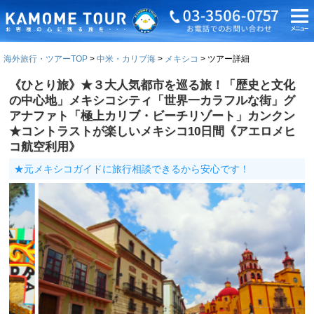
海外旅行・ツアーTOP
中米・カリブ海
メキシコ
ツアー詳細
《ひとり旅》★３大人気都市を巡る旅！「歴史と文化
の中心地」メキシコシティ「世界一カラフルな街」グ
アナファト「極上カリブ・ビーチリゾート」カンクン
★コントラストが楽しいメキシコ10日間《アエロメヒ
コ航空利用》
★元メキシコガイドに旅行相談できるから安心です！