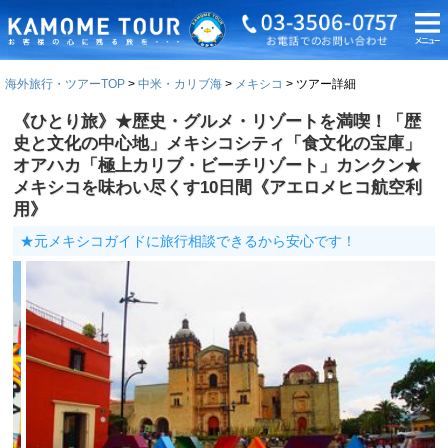
海外旅行・ツアーTOP
中米・カリブ海
メキシコ
ツアー詳細
《ひとり旅》★歴史・グルメ・リゾートを満喫！「歴
史と文化の中心地」メキシコシティ「食文化の宝庫」
オアハカ「極上カリブ・ビーチリゾート」カンクン★
メキシコを味わい尽くす10日間《アエロメヒコ航空利
用》
★元メキシコガイドに旅行相談できるから安心です！