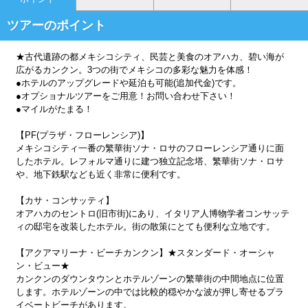
ツアーのポイント
★古代遺跡の都メキシコシティ、民芸と美食のオアハカ、碧い海が
広がるカンクン。3つの街でメキシコの多彩な魅力を体感！
●ホテルのアップグレードや延泊も可能(追加代金)です。
●オプショナルツアーをご用意！お問い合わせ下さい！
●マイルがたまる！
【PF(プラザ・フローレンシア)】
メキシコシティ一番の繁華街ソナ・ロサのフローレンシア通りに面
したホテル。レフォルマ通りに建つ独立記念塔、繁華街ソナ・ロサ
や、地下鉄駅なども近く非常に便利です。
【カサ・コンサッティ】
オアハカのセントロ(旧市街)にあり、イタリア人博物学者コンサッテ
ィの邸宅を改装したホテル。街の散策にとても便利な立地です。
【アクアマリーナ・ビーチカンクン】★スタンダード・オーシャ
ン・ビュー★
カンクンのダウンタウンとホテルゾーンの繁華街の中間地点に位置
します。ホテルゾーンの中では比較的穏やかな波が押し寄せるプラ
イベートビーチがあります。