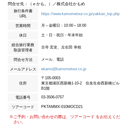
問合せ先：（ｅかも。）／株式会社かもめ
旅行条件書
https://www.kamometour.co.jp/yakkan_top.php
URL
月～金曜日：10:00～18:00
営業時間
土・日・祝日・年末年始
休日
総合旅行業務
古寺 宏史、左右田 幸枝
取扱管理者
メール、電話
問合せ方法
ekamo@kamometour.co.jp
メールアドレス
〒105-0003
住所
東京都港区西新橋1-10-2 住友生命西新橋ビル
B1階
03-3506-0757
電話番号
PKTAMMX-010MOCD21
ツアーコード
※ご予約・お問い合わせの際は、ツアーコード をお伝えくだ
さい。