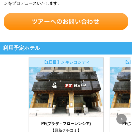
ンをプロデュースいたします。
利用予定ホテル
【1日目】メキシコシティ
【2
PF(プラザ・フローレンシア)
PF
【最新クチコミ】