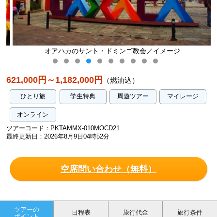
オアハカのサント・ドミンゴ教会／イメージ
621,000円～1,182,000円
（燃油込）
ひとり旅
学生特典
周遊ツアー
マイレージ
オンライン
ツアーコード：PKTAMMX-010MOCD21
最終更新日：2026年8月9日04時52分
空席問い合わせ（無料）
ツアーの
日程表
旅行代金
旅行条件
ポイント