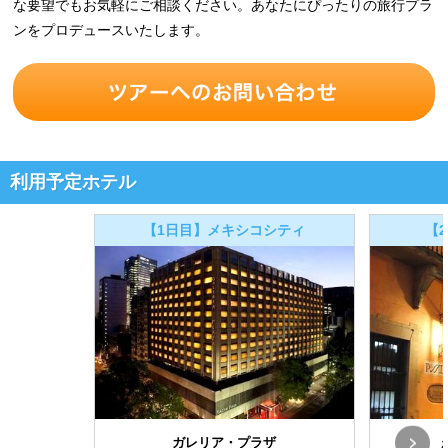
な要望でもお気軽にご相談ください。あなたにぴったりの旅行プラ
ンをプロデュースいたします。
利用予定ホテル
【1日目】メキシコシティ
【
ガレリア・プラザ