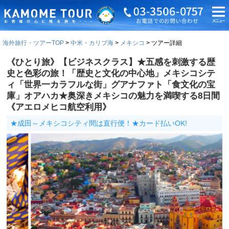
海外旅行・ツアーTOP
中米・カリブ海
メキシコ
ツアー詳細
《ひとり旅》【ビジネスクラス】★五感を刺激する歴
史と色彩の旅！「歴史と文化の中心地」メキシコシテ
ィ「世界一カラフルな街」グアナファト「食文化の宝
庫」オアハカ★奥深きメキシコの魅力を満喫する8日間
《アエロメヒコ航空利用》
★成田～メキシコシティ間は直行便！★カード払いOK!