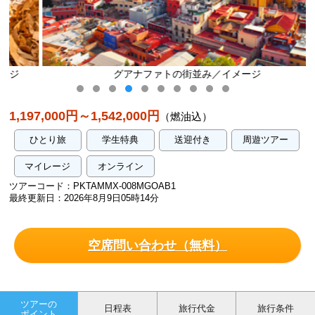
グアナファトの街並み／イメージ
1,197,000円～1,542,000円
（燃油込）
ひとり旅
学生特典
送迎付き
周遊ツアー
マイレージ
オンライン
ツアーコード：PKTAMMX-008MGOAB1
最終更新日：2026年8月9日05時14分
空席問い合わせ（無料）
ツアーの
日程表
旅行代金
旅行条件
ポイント