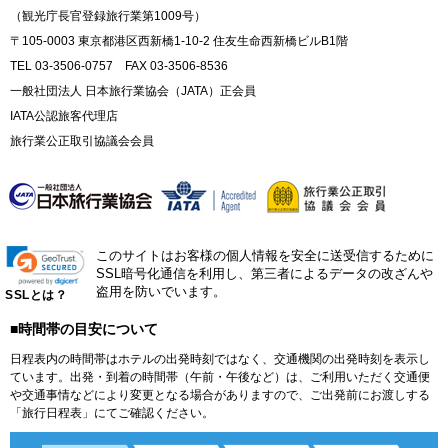
（観光庁長官登録旅行業第1009号）
〒105-0003 東京都港区西新橋1-10-2 住友生命西新橋ビルB1階
TEL 03-3506-0757 FAX 03-3506-8536
一般社団法人 日本旅行業協会（JATA）正会員
IATA公認旅客代理店
旅行業公正取引協議会会員
このサイトはお客様の個人情報を安全に送受信するために
SSL暗号化通信を利用し、第三者によるデータの改ざんや
盗用を防いでいます。
SSLとは？
■時間帯の目安について
日程表内の時間帯はホテルの出発時刻ではなく、交通機関の出発時刻を表示し
ています。出発・到着の時間帯（午前・午後など）は、ご利用いただく交通便
や交通事情などにより変更となる場合がありますので、ご出発前にお渡しする
「旅行日程表」にてご確認ください。