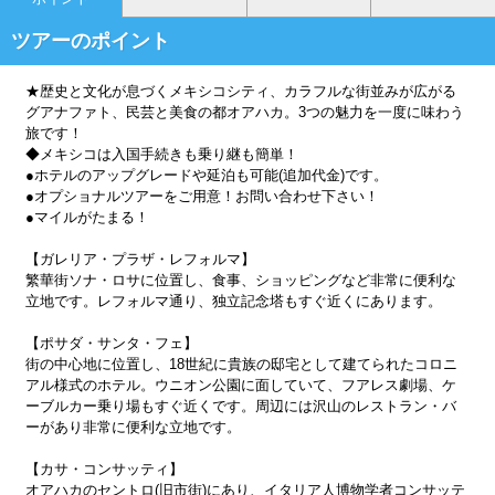
ツアーのポイント
★歴史と文化が息づくメキシコシティ、カラフルな街並みが広がる
グアナファト、民芸と美食の都オアハカ。3つの魅力を一度に味わう
旅です！
◆メキシコは入国手続きも乗り継も簡単！
●ホテルのアップグレードや延泊も可能(追加代金)です。
●オプショナルツアーをご用意！お問い合わせ下さい！
●マイルがたまる！
【ガレリア・プラザ・レフォルマ】
繁華街ソナ・ロサに位置し、食事、ショッピングなど非常に便利な
立地です。レフォルマ通り、独立記念塔もすぐ近くにあります。
【ポサダ・サンタ・フェ】
街の中心地に位置し、18世紀に貴族の邸宅として建てられたコロニ
アル様式のホテル。ウニオン公園に面していて、フアレス劇場、ケ
ーブルカー乗り場もすぐ近くです。周辺には沢山のレストラン・バ
ーがあり非常に便利な立地です。
【カサ・コンサッティ】
オアハカのセントロ(旧市街)にあり、イタリア人博物学者コンサッテ