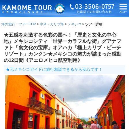
海外旅行・ツアーTOP
中米・カリブ海
メキシコ
ツアー詳細
★五感を刺激する色彩の国へ！「歴史と文化の中心
地」メキシコシティ「世界一カラフルな街」グアナフ
ァト「食文化の宝庫」オアハカ「極上カリブ・ビーチ
リゾート」カンクン★メキシコの魅力が詰まった感動
の12日間《アエロメヒコ航空利用》
★元メキシコガイドに旅行相談できるから安心です！