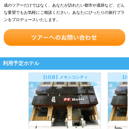
成のツアーだけではなく、あなたが訪れたい都市や遺跡など、どん
な要望でもお気軽にご相談ください。あなたにぴったりの旅行プラ
ンをプロデュースいたします。
利用予定ホテル
【1日目】メキシコシティ
【2