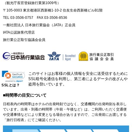
（観光庁長官登録旅行業第1009号）
〒105-0003 東京都港区西新橋1-10-2 住友生命西新橋ビルB1階
TEL 03-3506-0757 FAX 03-3506-8536
一般社団法人 日本旅行業協会（JATA）正会員
IATA公認旅客代理店
旅行業公正取引協議会会員
このサイトはお客様の個人情報を安全に送受信するために
SSL暗号化通信を利用し、第三者によるデータの改ざんや
盗用を防いでいます。
SSLとは？
■時間帯の目安について
日程表内の時間帯はホテルの出発時刻ではなく、交通機関の出発時刻を表示し
ています。出発・到着の時間帯（午前・午後など）は、ご利用いただく交通便
や交通事情などにより変更となる場合がありますので、ご出発前にお渡しする
「旅行日程表」にてご確認ください。