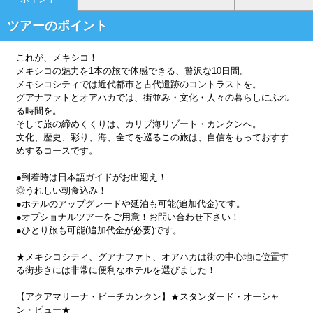
ツアーのポイント
これが、メキシコ！
メキシコの魅力を1本の旅で体感できる、贅沢な10日間。
メキシコシティでは近代都市と古代遺跡のコントラストを。
グアナファトとオアハカでは、街並み・文化・人々の暮らしにふれ
る時間を。
そして旅の締めくくりは、カリブ海リゾート・カンクンへ。
文化、歴史、彩り、海、全てを巡るこの旅は、自信をもっておすす
めするコースです。
●到着時は日本語ガイドがお出迎え！
◎うれしい朝食込み！
●ホテルのアップグレードや延泊も可能(追加代金)です。
●オプショナルツアーをご用意！お問い合わせ下さい！
●ひとり旅も可能(追加代金が必要)です。
★メキシコシティ、グアナファト、オアハカは街の中心地に位置す
る街歩きには非常に便利なホテルを選びました！
【アクアマリーナ・ビーチカンクン】★スタンダード・オーシャ
ン・ビュー★