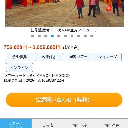
世界遺産オアハカの街並み／イメージ
756,000円～1,029,000円
（燃油込）
学生特典
送迎付き
周遊ツアー
マイレージ
オンライン
ツアーコード：PKTAMMX-012MGOCD0
最終更新日：2026年8月6日03時22分
空席問い合わせ（無料）
ツアーの
日程表
旅行代金
旅行条件
ポイント