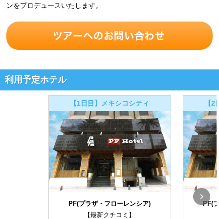
ンをプロデュースいたします。
利用予定ホテル
【1日目】メキシコシティ
【2
PF(プラザ・フローレンシア)
PF
【最新クチコミ】