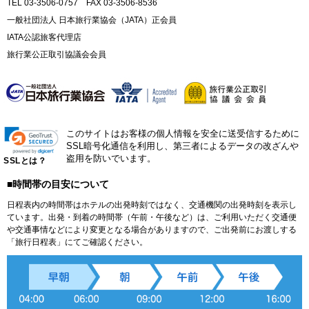
TEL 03-3506-0757 FAX 03-3506-8536
一般社団法人 日本旅行業協会（JATA）正会員
IATA公認旅客代理店
旅行業公正取引協議会会員
このサイトはお客様の個人情報を安全に送受信するために
SSL暗号化通信を利用し、第三者によるデータの改ざんや
盗用を防いでいます。
SSLとは？
■時間帯の目安について
日程表内の時間帯はホテルの出発時刻ではなく、交通機関の出発時刻を表示し
ています。出発・到着の時間帯（午前・午後など）は、ご利用いただく交通便
や交通事情などにより変更となる場合がありますので、ご出発前にお渡しする
「旅行日程表」にてご確認ください。