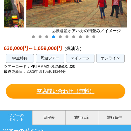
世界遺産オアハカの街並み／イメージ
630,000円～1,059,000円
（燃油込）
学生特典
周遊ツアー
マイレージ
オンライン
ツアーコード：PKTAMMX-012MGOCD20
最終更新日：2026年8月9日01時44分
空席問い合わせ（無料）
ツアーの
日程表
旅行代金
旅行条件
ポイント
ツアーのポイント