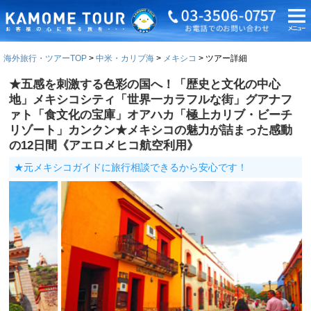
海外旅行・ツアーTOP
中米・カリブ海
メキシコ
ツアー詳細
★五感を刺激する色彩の国へ！「歴史と文化の中心
地」メキシコシティ「世界一カラフルな街」グアナフ
ァト「食文化の宝庫」オアハカ「極上カリブ・ビーチ
リゾート」カンクン★メキシコの魅力が詰まった感動
の12日間《アエロメヒコ航空利用》
★元メキシコガイドに旅行相談できるから安心です！