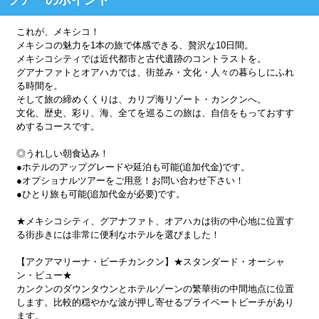
これが、メキシコ！
メキシコの魅力を1本の旅で体感できる、贅沢な10日間。
メキシコシティでは近代都市と古代遺跡のコントラストを。
グアナファトとオアハカでは、街並み・文化・人々の暮らしにふれ
る時間を。
そして旅の締めくくりは、カリブ海リゾート・カンクンへ。
文化、歴史、彩り、海、全てを巡るこの旅は、自信をもっておすす
めするコースです。
◎うれしい朝食込み！
●ホテルのアップグレードや延泊も可能(追加代金)です。
●オプショナルツアーをご用意！お問い合わせ下さい！
●ひとり旅も可能(追加代金が必要)です。
★メキシコシティ、グアナファト、オアハカは街の中心地に位置す
る街歩きには非常に便利なホテルを選びました！
【アクアマリーナ・ビーチカンクン】★スタンダード・オーシャ
ン・ビュー★
カンクンのダウンタウンとホテルゾーンの繁華街の中間地点に位置
します。比較的穏やかな波が押し寄せるプライベートビーチがあり
ます。