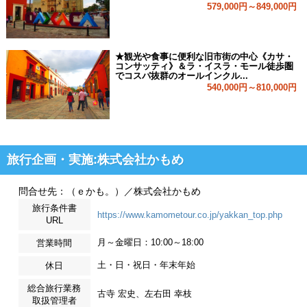
579,000円～849,000円
★観光や食事に便利な旧市街の中心《カサ・
コンサッティ》＆ラ・イスラ・モール徒歩圏
でコスパ抜群のオールインクル...
540,000円～810,000円
旅行企画・実施:株式会社かもめ
問合せ先：（ｅかも。）／株式会社かもめ
旅行条件書
https://www.kamometour.co.jp/yakkan_top.php
URL
月～金曜日：10:00～18:00
営業時間
土・日・祝日・年末年始
休日
総合旅行業務
古寺 宏史、左右田 幸枝
取扱管理者