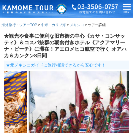
海外旅行・ツアーTOP
中米・カリブ海
メキシコ
ツアー詳細
★観光や食事に便利な旧市街の中心《カサ・コンサッ
ティ》＆コスパ抜群の朝食付きホテル《アクアマリー
ナ・ビーチ》に滞在！アエロメヒコ航空で行く オアハ
カ＆カンクン8日間
★元メキシコガイドに旅行相談できるから安心です！