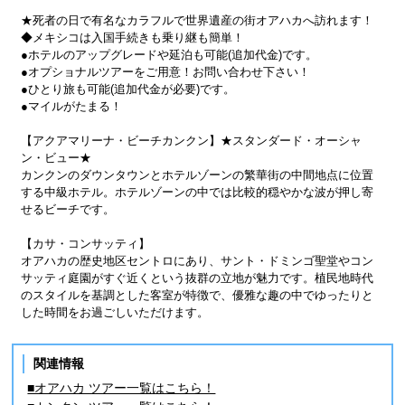
★死者の日で有名なカラフルで世界遺産の街オアハカへ訪れます！
◆メキシコは入国手続きも乗り継も簡単！
●ホテルのアップグレードや延泊も可能(追加代金)です。
●オプショナルツアーをご用意！お問い合わせ下さい！
●ひとり旅も可能(追加代金が必要)です。
●マイルがたまる！
【アクアマリーナ・ビーチカンクン】★スタンダード・オーシャ
ン・ビュー★
カンクンのダウンタウンとホテルゾーンの繁華街の中間地点に位置
する中級ホテル。ホテルゾーンの中では比較的穏やかな波が押し寄
せるビーチです。
【カサ・コンサッティ】
オアハカの歴史地区セントロにあり、サント・ドミンゴ聖堂やコン
サッティ庭園がすぐ近くという抜群の立地が魅力です。植民地時代
のスタイルを基調とした客室が特徴で、優雅な趣の中でゆったりと
した時間をお過ごしいただけます。
関連情報
■オアハカ ツアー一覧はこちら！