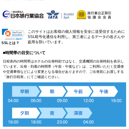
このサイトはお客様の個人情報を安全に送受信するために
SSL暗号化通信を利用し、第三者によるデータの改ざんや
盗用を防いでいます。
SSLとは？
■時間帯の目安について
日程表内の時間帯はホテルの出発時刻ではなく、交通機関の出発時刻を表示し
ています。出発・到着の時間帯（午前・午後など）は、ご利用いただく交通便
や交通事情などにより変更となる場合がありますので、ご出発前にお渡しする
「旅行日程表」にてご確認ください。