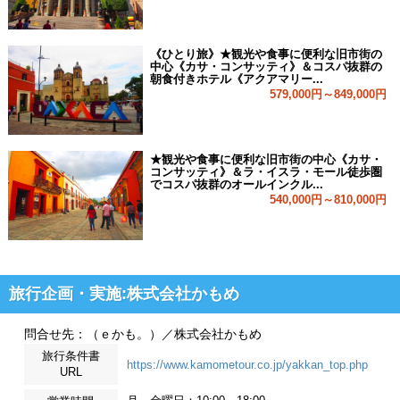
《ひとり旅》★観光や食事に便利な旧市街の
中心《カサ・コンサッティ》＆コスパ抜群の
朝食付きホテル《アクアマリー...
579,000円～849,000円
★観光や食事に便利な旧市街の中心《カサ・
コンサッティ》＆ラ・イスラ・モール徒歩圏
でコスパ抜群のオールインクル...
540,000円～810,000円
旅行企画・実施:株式会社かもめ
問合せ先：（ｅかも。）／株式会社かもめ
旅行条件書
https://www.kamometour.co.jp/yakkan_top.php
URL