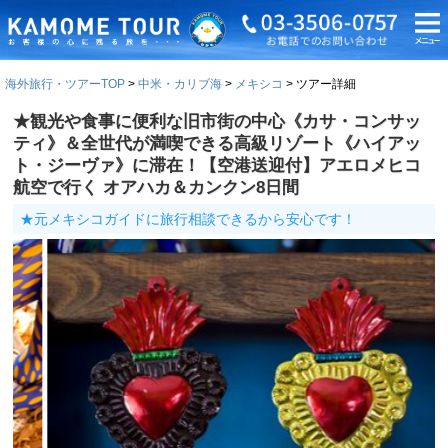
海外旅行・ツアーTOP
中米・カリブ海
メキシコ
ツアー詳細
★観光や食事に便利な旧市街の中心《カサ・コンサッ
ティ》＆全世代が満喫できる高級リゾート《ハイアッ
ト・ジーヴァ》に滞在！【空港送迎付】アエロメヒコ
航空で行く オアハカ＆カンクン8日間
★元メキシコガイドに旅行相談できるから安心です！