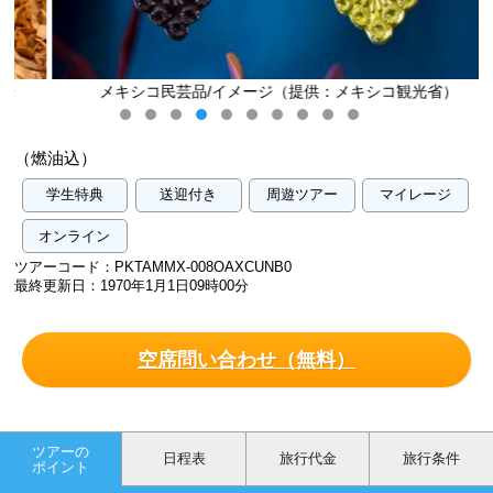
メキシコ民芸品/イメージ（提供：メキシコ観光省）
（燃油込）
学生特典
送迎付き
周遊ツアー
マイレージ
オンライン
ツアーコード：PKTAMMX-008OAXCUNB0
最終更新日：1970年1月1日09時00分
空席問い合わせ（無料）
ツアーの
日程表
旅行代金
旅行条件
ポイント