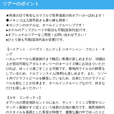
ツアーのポイント
★死者の日で有名なカラフルで世界遺産の街オアハカへ訪れます！
◆メキシコは入国手続きも乗り継も簡単！
★カンクンのホテルは、オールインクルーシブです！
●ホテルのアップグレードや延泊も可能(追加代金)です。
●オプショナルツアーをご用意！お問い合わせ下さい！
●ひとり旅も可能(追加代金が必要)です。
【ハイアット・ジーヴァ・カンクン】☆オーシャン・フロント・キ
ング
ハネムーナーから家族旅行まで幅広い客層が楽しめますが、18歳以
上が宿泊可能なアダルトオンリーのターコイズ棟にお泊まりいただ
ければ、ゆっくり過ごすことも可能です。敷地内でイルカの飼育を
しているため、ドルフィンスイム(有料)も楽しめます。また、リゾー
ト内でクラフトビールを醸造しているため、出来たてのクラフトビ
ールを飲むことが出来ます。オールインクルーシブなので、好きな
だけお楽しみください！
【カサ・コンサッティ】
オアハカの歴史地区セントロにあり、サント・ドミンゴ聖堂やコン
サッティ庭園がすぐ近くという抜群の立地が魅力です。植民地時代
のスタイルを基調とした客室が特徴で、優雅な趣の中でゆったりと