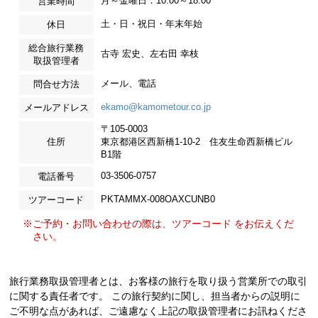
月～金曜日：10:00～18:00
営業時間
土・日・祝日・年末年始
休日
総合旅行業務
古寺 宏史、左右田 幸枝
取扱管理者
メール、電話
問合せ方法
ekamo@kamometour.co.jp
メールアドレス
〒105-0003
住所
東京都港区西新橋1-10-2 住友生命西新橋ビル
B1階
03-3506-0757
電話番号
PKTAMMX-008OAXCUNB0
ツアーコード
※ご予約・お問い合わせの際は、ツアーコード をお伝えくだ
さい。
旅行業務取扱管理者とは、お客様の旅行を取り扱う営業所での取引
に関する責任者です。 この旅行契約に関し、担当者からの説明に
ご不明な点があれば、ご遠慮なく上記の取扱管理者にお訊ねくださ