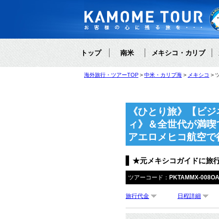
トップ
南米
メキシコ・カリブ
海外旅行・ツアーTOP
中米・カリブ海
メキシコ
《ひとり旅》【ビジ
ィ》＆全世代が満喫
アエロメヒコ航空で
★元メキシコガイドに旅
ツアーコード：
PKTAMMX-008O
旅行代金
日程詳細