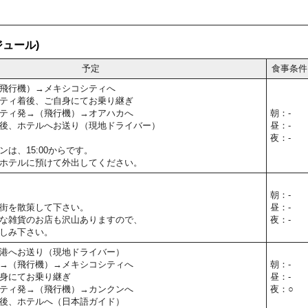
ュール)
予定
食事条件
飛行機）→メキシコシティへ
ティ着後、ご自身にてお乗り継ぎ
ティ発→（飛行機）→オアハカへ
朝：-
後、ホテルへお送り（現地ドライバー）
昼：-
夜：-
は、15:00からです。
ホテルに預けて外出してください。
朝：-
街を散策して下さい。
昼：-
な雑貨のお店も沢山ありますので、
夜：-
しみ下さい。
港へお送り（現地ドライバー）
→（飛行機）→メキシコシティへ
朝：-
身にてお乗り継ぎ
昼：-
ティ発→（飛行機）→カンクンへ
夜：○
後、ホテルへ（日本語ガイド）