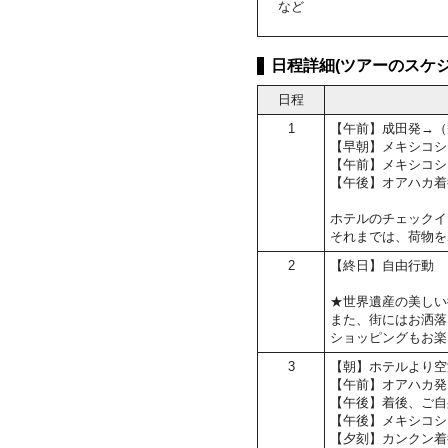
など
日程詳細(ツアーのスケジ
日程
1
【午前】成田発→（
【早朝】メキシコシ
【午前】メキシコシ
【午後】オアハカ着
ホテルのチェックイン
それまでは、荷物を
2
【終日】自由行動
★世界遺産の美しい
また、街にはお洒落
ショッピングもお楽
3
【朝】ホテルより空
【午前】オアハカ発
【午後】着後、ご自
【午後】メキシコシ
【夕刻】カンクン着