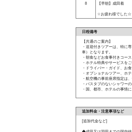
8
【早朝】成田着
☆お疲れ様でした☆
日程備考
【共通のご案内】
・送迎付きツアーは、特に専
車）となります。
・朝食などお食事付きコース
・ホテル特典やサービスをご
・ドライバー・ガイド、お食
・オプショナルツアー、ホテ
・航空機の事前座席指定は、
・バスタブのないシャワーの
・国、都市、ホテルの事情に
追加料金・注意事項など
[追加代金など]
◆成田又は羽田までの国内線