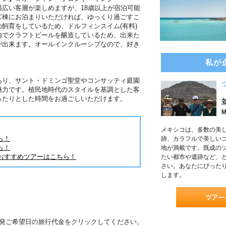
広い客層が楽しめますが、18歳以上が宿泊可能
ズ棟にお泊まりいただければ、ゆっくり過ごすこ
飼育をしているため、ドルフィンスイム(有料)
内でクラフトビールを醸造しているため、出来た
が出来ます。オールインクルーシブなので、好き
私が
あり、サント・ドミンゴ聖堂やコンサッティ庭園
魅力です。植民地時代のスタイルを基調とした客
ったりとした時間をお過ごしいただけます。
M
メキシコは、多数の美
ら！
跡、カラフルで美しい
ら！
地が満載です。既成の
おすすめツアーはこちら！
たい都市や遺跡など、
さい。あなたにぴった
します。
出発ご希望日の旅行代金をクリックしてください。