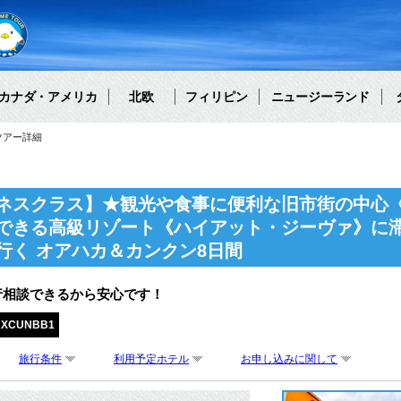
カナダ・アメリカ
北欧
フィリピン
ニュージーランド
ツアー詳細
ネスクラス】★観光や食事に便利な旧市街の中心
できる高級リゾート《ハイアット・ジーヴァ》に
行く オアハカ＆カンクン8日間
行相談できるから安心です！
AXCUNBB1
旅行条件
利用予定ホテル
お申し込みに関して