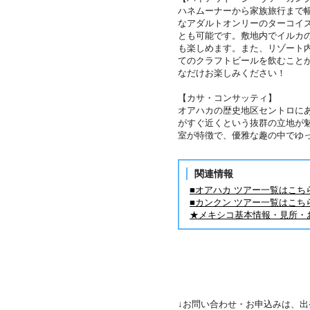
ハネムーナーから家族旅行まで幅
なアダルトオンリーのターコイ
とも可能です。敷地内でイルカの
も楽しめます。また、リゾート
てのクラフトビールを飲むこと
なだけお楽しみください！
【カサ・コンサッティ】
オアハカの歴史地区セントロに
がすぐ近くという抜群の立地が
室が特徴で、優雅な趣の中でゆ
関連情報
■オアハカ ツアー一覧はこち
■カンクン ツアー一覧はこち
★メキシコ基本情報・見所・
↓お問い合わせ・お申込みは、