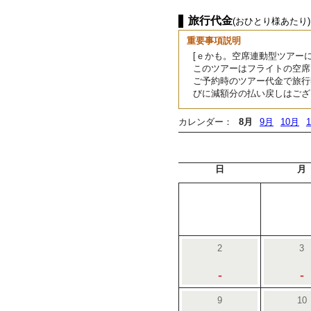
旅行代金
(おひとり様あたり)
重要事項説明
[ｅかも。空席連動型ツアーに
このツアーはフライトの空席
ご予約時のツアー代金で旅行
びに減額分の払い戻しはござ
カレンダー：
8月
9月
10月
日
月
2
3
-
-
9
10