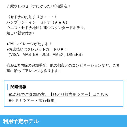
☆癒やしのセドナにゆったり6泊滞在！
《セドナのお泊まりは・・・》
ハンプトン・イン・セドナ（★★★）
ウエストセドナ地区に建つスタンダードホテル。
嬉しい朝食付き♪
●JALマイレージがたまる！
●お支払いはクレジットカードＯＫ！
（VISA、MASTER、JCB、AMEX、DINERS）
◎JAL国内線の追加手配、他の都市とのコンビネーションなど、ご希
望に沿ってアレンジも承ります。
関連情報
■1名様でご参加の方、【ひとり旅専用ツアー】はこちら
■セドナツアー・旅行特集
利用予定ホテル