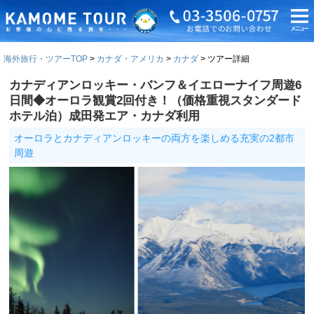
海外旅行・ツアーTOP
カナダ・アメリカ
カナダ
ツアー詳細
カナディアンロッキー・バンフ＆イエローナイフ周遊6
日間◆オーロラ観賞2回付き！（価格重視スタンダード
ホテル泊）成田発エア・カナダ利用
オーロラとカナディアンロッキーの両方を楽しめる充実の2都市
周遊