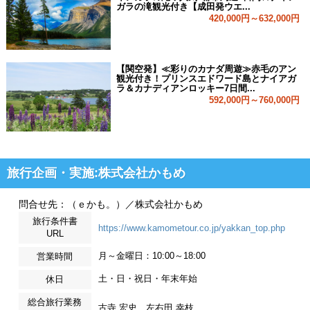
ガラの滝観光付き【成田発ウエ...
420,000円～632,000円
【関空発】≪彩りのカナダ周遊≫赤毛のアン
観光付き！プリンスエドワード島とナイアガ
ラ＆カナディアンロッキー7日間...
592,000円～760,000円
旅行企画・実施:株式会社かもめ
問合せ先：（ｅかも。）／株式会社かもめ
旅行条件書
https://www.kamometour.co.jp/yakkan_top.php
URL
月～金曜日：10:00～18:00
営業時間
土・日・祝日・年末年始
休日
総合旅行業務
古寺 宏史、左右田 幸枝