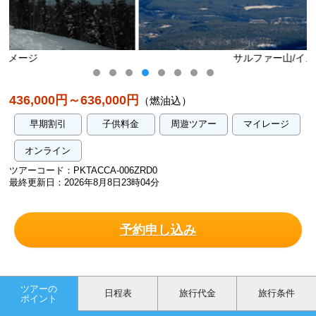
サルファー山/イメージ
436,000円～636,000円
（燃油込）
早期割引
子供料金
周遊ツアー
マイレージ
オンライン
ツアーコード：PKTACCA-006ZRD0
最終更新日：2026年8月8日23時04分
予約申し込み
ツアーの
日程表
旅行代金
旅行条件
ポイント