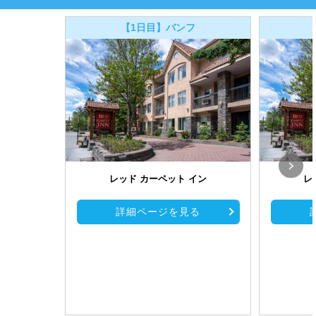
【1日目】バンフ
レッド カーペット イン
レ
詳細ページを見る