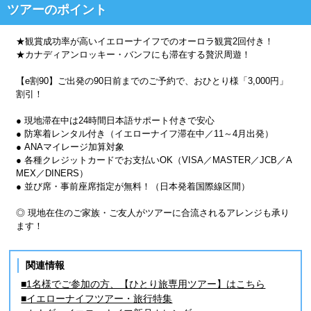
ツアーのポイント
★観賞成功率が高いイエローナイフでのオーロラ観賞2回付き！
★カナディアンロッキー・バンフにも滞在する贅沢周遊！
【e割90】ご出発の90日前までのご予約で、おひとり様「3,000円」
割引！
● 現地滞在中は24時間日本語サポート付きで安心
● 防寒着レンタル付き（イエローナイフ滞在中／11～4月出発）
● ANAマイレージ加算対象
● 各種クレジットカードでお支払いOK（VISA／MASTER／JCB／A
MEX／DINERS）
● 並び席・事前座席指定が無料！（日本発着国際線区間）
◎ 現地在住のご家族・ご友人がツアーに合流されるアレンジも承り
ます！
関連情報
■1名様でご参加の方、【ひとり旅専用ツアー】はこちら
■イエローナイフツアー・旅行特集