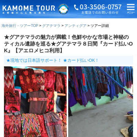
海外旅行・ツアーTOP
グアテマラ
アンティグア
ツアー詳細
★グアテマラの魅力が満載！色鮮やかな市場と神秘の
ティカル遺跡を巡る★グアテマラ８日間『カード払いO
K』【アエロメヒコ利用】
★現地では日本語サポート！ ★カード払いOK！