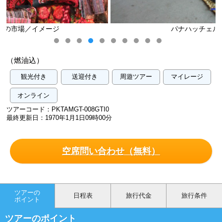
パナハッチェル／イメージ
（燃油込）
観光付き
送迎付き
周遊ツアー
マイレージ
オンライン
ツアーコード：PKTAMGT-008GTI0
最終更新日：1970年1月1日09時00分
空席問い合わせ（無料）
ツアーの
日程表
旅行代金
旅行条件
ポイント
ツアーのポイント