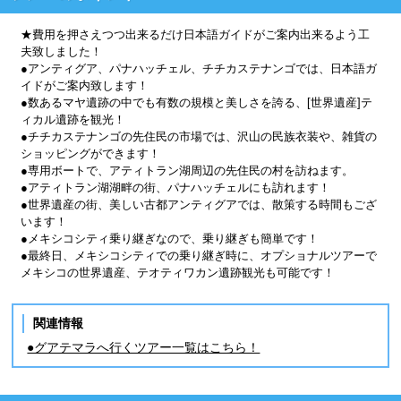
★費用を押さえつつ出来るだけ日本語ガイドがご案内出来るよう工
夫致しました！
●アンティグア、パナハッチェル、チチカステナンゴでは、日本語ガ
イドがご案内致します！
●数あるマヤ遺跡の中でも有数の規模と美しさを誇る、[世界遺産]テ
ィカル遺跡を観光！
●チチカステナンゴの先住民の市場では、沢山の民族衣装や、雑貨の
ショッピングができます！
●専用ボートで、アティトラン湖周辺の先住民の村を訪ねます。
●アティトラン湖湖畔の街、パナハッチェルにも訪れます！
●世界遺産の街、美しい古都アンティグアでは、散策する時間もござ
います！
●メキシコシティ乗り継ぎなので、乗り継ぎも簡単です！
●最終日、メキシコシティでの乗り継ぎ時に、オプショナルツアーで
メキシコの世界遺産、テオティワカン遺跡観光も可能です！
関連情報
●グアテマラへ行くツアー一覧はこちら！