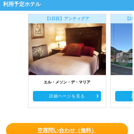
利用予定ホテル
【1日目】アンティグア
【2
エル・メソン・デ・マリア
詳細ページを見る
空席問い合わせ（無料）