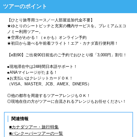
ツアーのポイント
【ひとり旅専用コース／一人部屋追加代金不要】
★ゆとりのシートピッチと充実の機内サービスを。プレミアムエコ
ノミー利用ツアー。
★空席がわかる！（ｅかも）オンライン予約
★初日から遊べる午前着フライト！エア・カナダ直行便利用！
【e割90】ご出発90日前迄のご予約でおひとり様「3,000円」割引！
●現地滞在中は24時間日本語サポート！
●ANAマイレージがたまる！
●お支払いはクレジットカードＯＫ！
（VISA、MASTER、JCB、AMEX、DINERS）
◎他の都市を周遊するツアーアレンジもＯＫ！
◎現地在住の方がツアーに合流されるアレンジもお任せください！
関連情報
■カナダツアー・旅行特集
■バンクーバーツアーの一覧