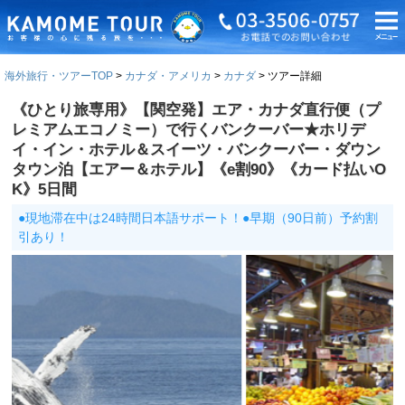
海外旅行・ツアーTOP
カナダ・アメリカ
カナダ
ツアー詳細
《ひとり旅専用》【関空発】エア・カナダ直行便（プ
レミアムエコノミー）で行くバンクーバー★ホリデ
イ・イン・ホテル＆スイーツ・バンクーバー・ダウン
タウン泊【エアー＆ホテル】《e割90》《カード払いO
K》5日間
●現地滞在中は24時間日本語サポート！●早期（90日前）予約割
引あり！