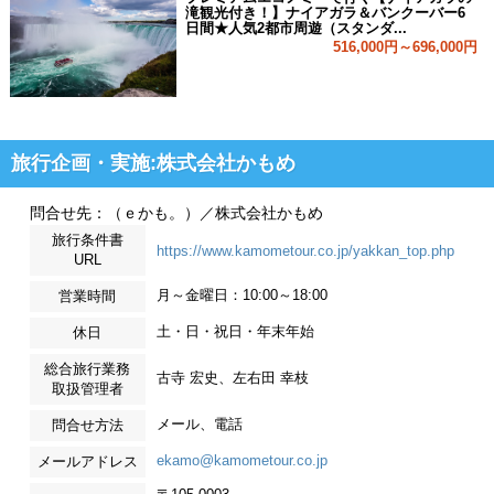
滝観光付き！】ナイアガラ＆バンクーバー6
日間★人気2都市周遊（スタンダ...
516,000円～696,000円
旅行企画・実施:株式会社かもめ
問合せ先：（ｅかも。）／株式会社かもめ
旅行条件書
https://www.kamometour.co.jp/yakkan_top.php
URL
月～金曜日：10:00～18:00
営業時間
土・日・祝日・年末年始
休日
総合旅行業務
古寺 宏史、左右田 幸枝
取扱管理者
メール、電話
問合せ方法
ekamo@kamometour.co.jp
メールアドレス