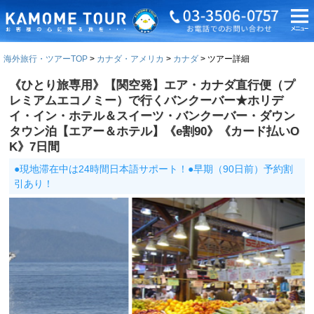
海外旅行・ツアーTOP
カナダ・アメリカ
カナダ
ツアー詳細
《ひとり旅専用》【関空発】エア・カナダ直行便（プ
レミアムエコノミー）で行くバンクーバー★ホリデ
イ・イン・ホテル＆スイーツ・バンクーバー・ダウン
タウン泊【エアー＆ホテル】《e割90》《カード払いO
K》7日間
●現地滞在中は24時間日本語サポート！●早期（90日前）予約割
引あり！