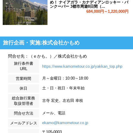
め！ ナイアガラ・カナディアンロッキー・バ
ンクーバー 3都市周遊8日間（...
684,000円～1,220,000円
旅行企画・実施:株式会社かもめ
問合せ先：（ｅかも。）／株式会社かもめ
旅行条件書
https://www.kamometour.co.jp/yakkan_top.php
URL
月～金曜日：10:00～18:00
営業時間
土・日・祝日・年末年始
休日
総合旅行業務
古寺 宏史、左右田 幸枝
取扱管理者
メール、電話
問合せ方法
ekamo@kamometour.co.jp
メールアドレス
〒105-0003