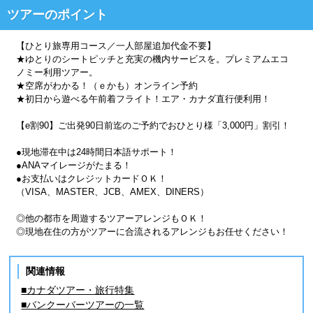
ツアーのポイント
【ひとり旅専用コース／一人部屋追加代金不要】
★ゆとりのシートピッチと充実の機内サービスを。プレミアムエコ
ノミー利用ツアー。
★空席がわかる！（ｅかも）オンライン予約
★初日から遊べる午前着フライト！エア・カナダ直行便利用！
【e割90】ご出発90日前迄のご予約でおひとり様「3,000円」割引！
●現地滞在中は24時間日本語サポート！
●ANAマイレージがたまる！
●お支払いはクレジットカードＯＫ！
（VISA、MASTER、JCB、AMEX、DINERS）
◎他の都市を周遊するツアーアレンジもＯＫ！
◎現地在住の方がツアーに合流されるアレンジもお任せください！
関連情報
■カナダツアー・旅行特集
■バンクーバーツアーの一覧