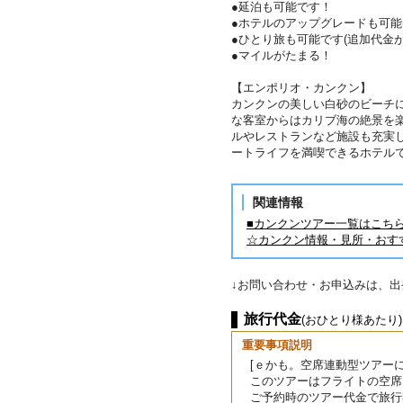
●延泊も可能です！
●ホテルのアップグレードも可能
●ひとり旅も可能です(追加代金が
●マイルがたまる！
【エンポリオ・カンクン】
カンクンの美しい白砂のビーチ
な客室からはカリブ海の絶景を
ルやレストランなど施設も充実
ートライフを満喫できるホテル
関連情報
■カンクンツアー一覧はこち
☆カンクン情報・見所・おす
↓お問い合わせ・お申込みは、
旅行代金
(おひとり様あたり)
重要事項説明
[ｅかも。空席連動型ツアーに
このツアーはフライトの空席
ご予約時のツアー代金で旅行