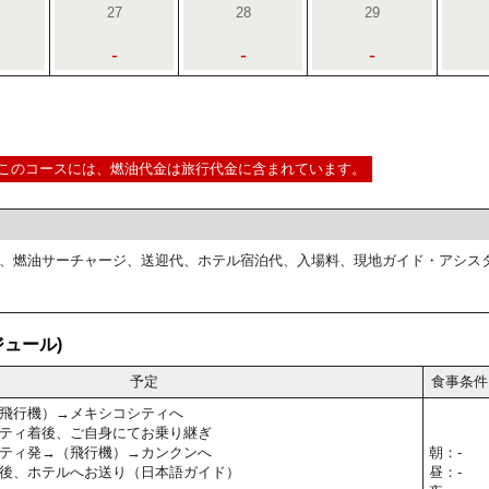
27
28
29
-
-
-
このコースには、燃油代金は旅行代金に含まれています。
、燃油サーチャージ、送迎代、ホテル宿泊代、入場料、現地ガイド・アシス
ュール)
予定
食事条件
飛行機）→メキシコシティへ
ティ着後、ご自身にてお乗り継ぎ
ティ発→（飛行機）→カンクンへ
朝：-
後、ホテルへお送り（日本語ガイド）
昼：-