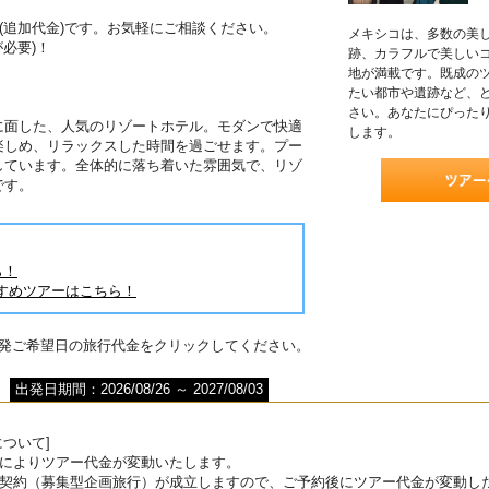
(追加代金)です。お気軽にご相談ください。
メキシコは、多数の美
必要)！
跡、カラフルで美しい
地が満載です。既成の
たい都市や遺跡など、
さい。あなたにぴった
に面した、人気のリゾートホテル。モダンで快適
します。
楽しめ、リラックスした時間を過ごせます。プー
しています。全体的に落ち着いた雰囲気で、リゾ
です。
ら！
すめツアーはこちら！
出発ご希望日の旅行代金をクリックしてください。
出発日期間：2026/08/26 ～ 2027/08/03
ついて]
によりツアー代金が変動いたします。
契約（募集型企画旅行）が成立しますので、ご予約後にツアー代金が変動し