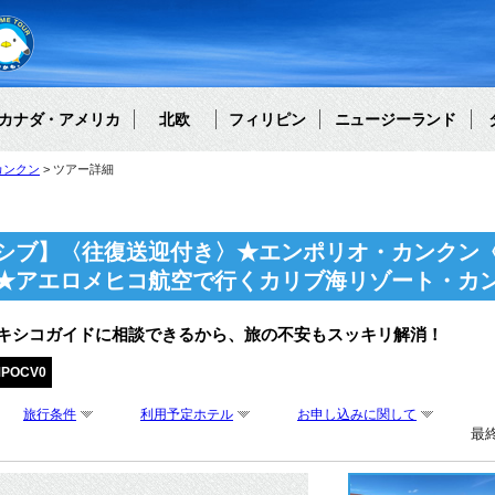
カナダ・アメリカ
北欧
フィリピン
ニュージーランド
カンクン
ツアー詳細
シブ】〈往復送迎付き〉★エンポリオ・カンクン
★アエロメヒコ航空で行くカリブ海リゾート・カン
メキシコガイドに相談できるから、旅の不安もスッキリ解消！
MPOCV0
旅行条件
利用予定ホテル
お申し込みに関して
最終