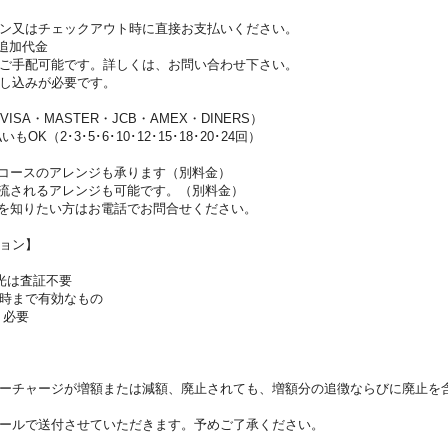
ン又はチェックアウト時に直接お支払いください。
追加代金
ご手配可能です。詳しくは、お問い合わせ下さい。
し込みが必要です。
SA・MASTER・JCB・AMEX・DINERS）
OK（2･3･5･6･10･12･15･18･20･24回）
コースのアレンジも承ります（別料金）
流されるアレンジも可能です。（別料金）
を知りたい方はお電話でお問合せください。
ョン】
光は査証不要
時まで有効なもの
：必要
ーチャージが増額または減額、廃止されても、増額分の追徴ならびに廃止を
ールで送付させていただきます。予めご了承ください。