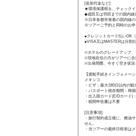
[追加代金など]
★環境保護税を、チェックイ
◆成田又は羽田までの国内線
※日本各都市発着の国内線の
※ツアーご予約と同時のお申
●クレジットカード払いOK（VI
●VISA又はMASTERは分割払いも
※ホテルのグレードアップ、
※現地在住の方がツアーに合
※出発間際、今すぐ空き状況
【渡航手続きインフォメーシ
メキシコ
・ビザ：最大180日以内の観
・パスポート残存期間：帰国
・出入国カード(E/Dカード)
・税関申告書は不要
[注意事項]
・旅行契約成立後に、燃油サ
せん。
・当ツアーの最終日程表はメ