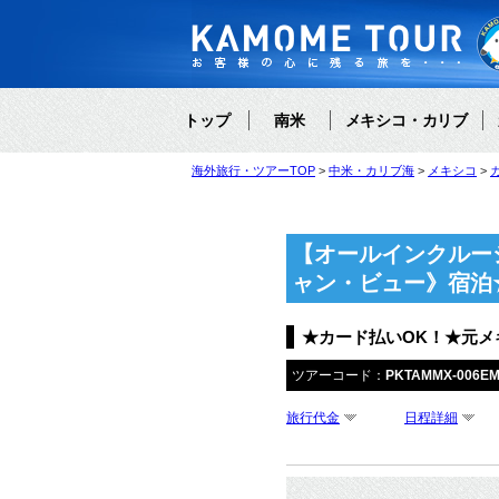
トップ
南米
メキシコ・カリブ
海外旅行・ツアーTOP
中米・カリブ海
メキシコ
【オールインクルー
ャン・ビュー》宿泊
★カード払いOK！★元
ツアーコード：
PKTAMMX-006E
旅行代金
日程詳細