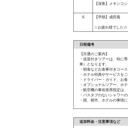
【深夜】メキシコシ
6
【早朝】成田着
☆お疲れ様でした☆
日程備考
【共通のご案内】
・送迎付きツアーは、特に専
車）となります。
・朝食などお食事付きコース
・ホテル特典やサービスをご
・ドライバー・ガイド、お食
・オプショナルツアー、ホテ
・航空機の事前座席指定は、
・バスタブのないシャワーの
・国、都市、ホテルの事情に
追加料金・注意事項など