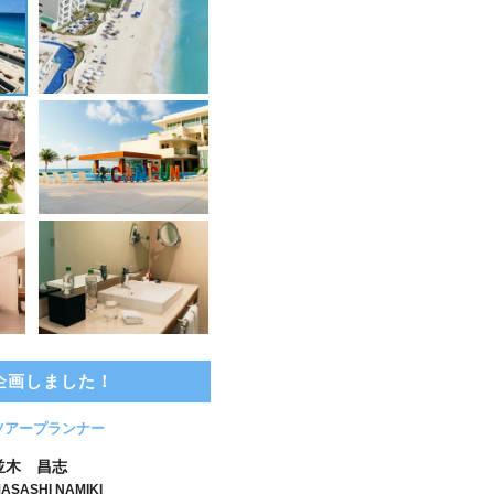
企画しました！
ツアープランナー
並木 昌志
ASASHI NAMIKI