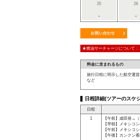
25
26
-
-
★燃油サーチャージについて：
料金に含まれるもの
旅行日程に明示した航空運賃
など
日程詳細(ツアーのスケジ
日程
1
【午前】成田発→（
【早朝】メキシコシ
【午前】メキシコシ
【午後】カンクン着