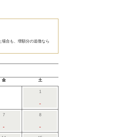
た場合も、増額分の追徴なら
金
土
1
-
7
8
-
-