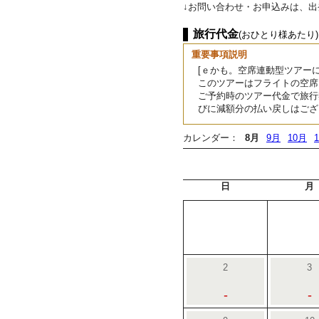
↓お問い合わせ・お申込みは、
旅行代金
(おひとり様あたり)
重要事項説明
[ｅかも。空席連動型ツアーに
このツアーはフライトの空席
ご予約時のツアー代金で旅行
びに減額分の払い戻しはござ
カレンダー：
8月
9月
10月
日
月
2
3
-
-