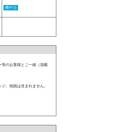
機中泊
ー等のお客様とご一緒（混載
ッジ、枕銭は含まれません。