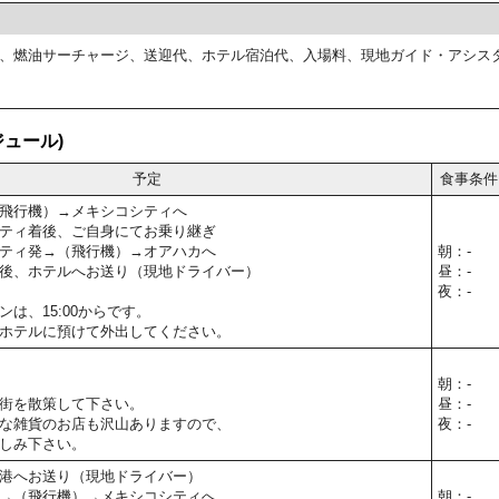
、燃油サーチャージ、送迎代、ホテル宿泊代、入場料、現地ガイド・アシス
ュール)
予定
食事条件
飛行機）→メキシコシティへ
ティ着後、ご自身にてお乗り継ぎ
ティ発→（飛行機）→オアハカへ
朝：-
後、ホテルへお送り（現地ドライバー）
昼：-
夜：-
は、15:00からです。
ホテルに預けて外出してください。
朝：-
街を散策して下さい。
昼：-
な雑貨のお店も沢山ありますので、
夜：-
しみ下さい。
港へお送り（現地ドライバー）
→（飛行機）→メキシコシティへ
朝：-