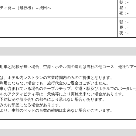
朝：-
ティ発→（飛行機）→成田へ
昼：-
夜：-
朝：-
昼：-
夜：-
用車と記載が無い場合、空港～ホテル間の送迎は当社の他コース、他社ツア
は、ホテル内レストランの営業時間内のみのご提供となります。
利用にならない場合でも、旅行代金のご返金はございません。
事が含まれている場合のテーブルチップ、空港・駅及びホテルでのポータレ
ルのアクティビティ等は、天候等により実施出来ない場合があります。
予約状況や航空会社の都合により承れない場合があります。
みのお部屋になる場合があります。
より、事前のベッドの台数の確約は出来ない場合がございます。