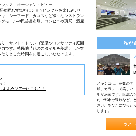
ラックス・オーシャン・ビュー
り昼夜問わず気軽にショッピングをお楽しみいた
ーキ、シーフード、タコスなど様々なレストラン
ングモールや民芸品市場、コンビニや薬局、酒屋
私が
あり、サント・ドミンゴ聖堂やコンサッティ庭園
魅力です。植民地時代のスタイルを基調とした客
ったりとした時間をお過ごしいただけます。
M
ら！
ら！
メキシコは、多数の美
おすすめツアーはこちら！
跡、カラフルで美しい
地が満載です。既成の
たい都市や遺跡など、
さい。あなたにぴった
します。