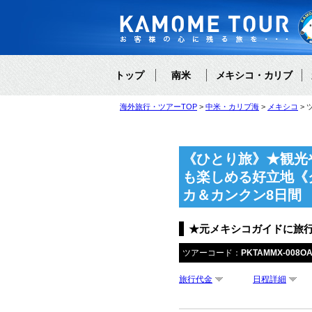
トップ
南米
メキシコ・カリブ
海外旅行・ツアーTOP
中米・カリブ海
メキシコ
《ひとり旅》★観光
も楽しめる好立地《
カ＆カンクン8日間
★元メキシコガイドに旅
ツアーコード：
PKTAMMX-008O
旅行代金
日程詳細