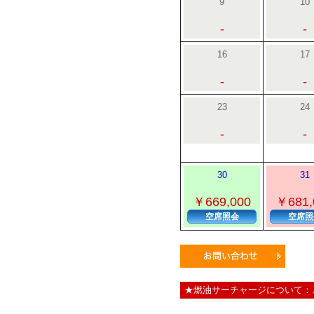
9
10
-
-
16
17
-
-
23
24
-
-
30
31
￥669,000
￥681,
空席照会
空席照
★燃油サーチャージについて：