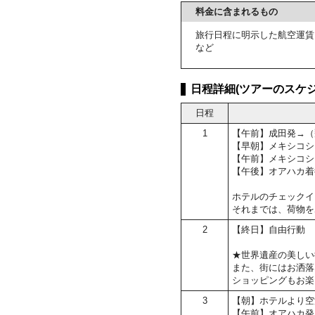
料金に含まれるもの
旅行日程に明示した航空運賃
など
日程詳細(ツアーのスケジ
日程
1
【午前】成田発→（
【早朝】メキシコシ
【午前】メキシコシ
【午後】オアハカ着
ホテルのチェックイン
それまでは、荷物を
2
【終日】自由行動
★世界遺産の美しい
また、街にはお洒落
ショッピングもお楽
3
【朝】ホテルより空
【午前】オアハカ発