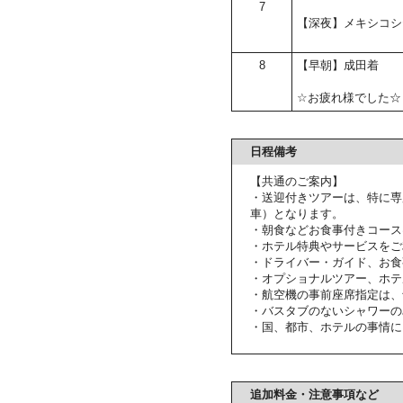
7
【深夜】メキシコシ
8
【早朝】成田着
☆お疲れ様でした☆
日程備考
【共通のご案内】
・送迎付きツアーは、特に専
車）となります。
・朝食などお食事付きコース
・ホテル特典やサービスをご
・ドライバー・ガイド、お食
・オプショナルツアー、ホテ
・航空機の事前座席指定は、
・バスタブのないシャワーの
・国、都市、ホテルの事情に
追加料金・注意事項など