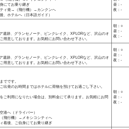
身にてお乗り継ぎ
昼：-
ティ発→（飛行機）→カンクンへ
夜：-
後、ホテルへ（日本語ガイド）
朝：○
昼：-
ア遺跡、グランセノーテ、ピンクレイク、XPLORなど、沢山のオ
夜：-
ご用意しております。お気軽にお問い合わせ下さい。
朝：○
昼：-
ア遺跡、グランセノーテ、ピンクレイク、XPLORなど、沢山のオ
夜：-
ご用意しております。お気軽にお問い合わせ下さい。
までです。
ご出発のお時間まではホテルに荷物を預けてお過ごし下さい。
朝：○
をご利用になりたい場合は、別料金にて承ります。お気軽にお問
昼：-
夜：-
空港へ（ドライバー）
（飛行機）→メキシコシティへ
ィ着後、ご自身にてお乗り継ぎ