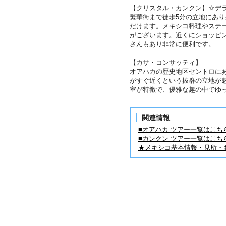
【クリスタル・カンクン】☆デ
繁華街まで徒歩5分の立地にあ
だけます。メキシコ料理やステ
がございます。近くにショッピ
さんもあり非常に便利です。
【カサ・コンサッティ】
オアハカの歴史地区セントロに
がすぐ近くという抜群の立地が
室が特徴で、優雅な趣の中でゆ
関連情報
■オアハカ ツアー一覧はこち
■カンクン ツアー一覧はこち
★メキシコ基本情報・見所・