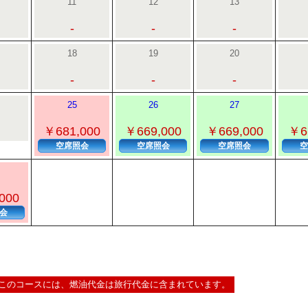
11
12
13
-
-
-
18
19
20
-
-
-
25
26
27
￥681,000
￥669,000
￥669,000
￥6
空席照会
空席照会
空席照会
空
000
会
このコースには、燃油代金は旅行代金に含まれています。