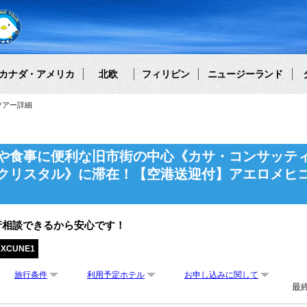
カナダ・アメリカ
北欧
フィリピン
ニュージーランド
ツアー詳細
や食事に便利な旧市街の中心《カサ・コンサッテ
クリスタル》に滞在！【空港送迎付】アエロメヒコ
行相談できるから安心です！
AXCUNE1
旅行条件
利用予定ホテル
お申し込みに関して
最終