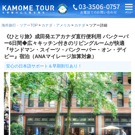
海外旅行・ツアーTOP
カナダ・アメリカ
カナダ
ツアー詳細
《ひとり旅》成田発エアカナダ直行便利用 バンクーバ
ー6日間◆広々キッチン付きのリビングルームが快適
『サンドマン・スイーツ・バンクーバー・オン・デイ
ビー』宿泊（ANAマイレージ加算対象）
安心の日本語サポート＆早期割引あり！