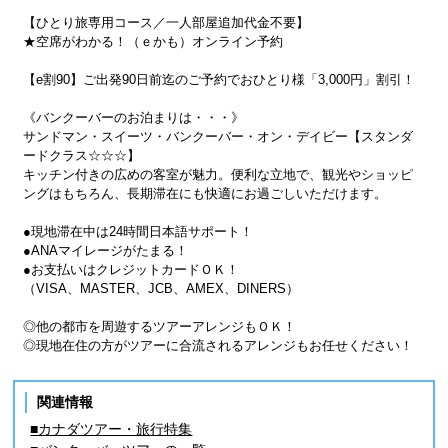
【ひとり旅専用コース／一人部屋追加代金不要】
★空席がわかる！（ｅかも）オンライン予約
【e割90】ご出発90日前迄のご予約でおひとり様「3,000円」割引！
《バンクーバーのお泊まりは・・・》
サンドマン・スイーツ・バンクーバー・オン・デイビー【スタンダ
ードクラス☆☆☆】
キッチン付きの広めの客室が魅力。便利な立地で、観光やショッピ
ングはもちろん、長期滞在にも快適にお過ごしいただけます。
●現地滞在中は24時間日本語サポート！
●ANAマイレージがたまる！
●お支払いはクレジットカードＯＫ！
（VISA、MASTER、JCB、AMEX、DINERS）
◎他の都市を周遊するツアーアレンジもＯＫ！
◎現地在住の方がツアーに合流されるアレンジもお任せください！
関連情報
■カナダツアー・旅行特集