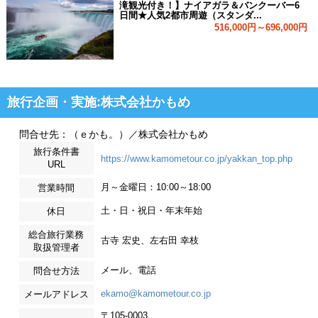
滝観光付き！】ナイアガラ＆バンクーバー6
日間★人気2都市周遊（スタンダ...
516,000円～696,000円
旅行企画・実施:株式会社かもめ
問合せ先：（ｅかも。）／株式会社かもめ
旅行条件書
https://www.kamometour.co.jp/yakkan_top.php
URL
月～金曜日：10:00～18:00
営業時間
土・日・祝日・年末年始
休日
総合旅行業務
古寺 宏史、左右田 幸枝
取扱管理者
メール、電話
問合せ方法
ekamo@kamometour.co.jp
メールアドレス
〒105-0003