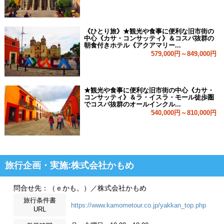
《ひとり旅》★観光や食事に便利な旧市街の
中心《カサ・コンサッティ》＆コスパ抜群の
朝食付きホテル《アクアマリー...
579,000円～849,000円
★観光や食事に便利な旧市街の中心《カサ・
コンサッティ》＆ラ・イスラ・モール徒歩圏
でコスパ抜群のオールインクル...
540,000円～810,000円
旅行企画・実施:株式会社かもめ
問合せ先：（ｅかも。）／株式会社かもめ
旅行条件書
https://www.kamometour.co.jp/yakkan_top.php
URL