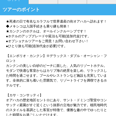
ツアーのポイント
★死者の日で有名なカラフルで世界遺産の街オアハカへ訪れます！
◆メキシコは入国手続きも乗り継も簡単！
★カンクンのホテルは、オールインクルーシブです！
●ホテルのアップグレードや延泊も可能(追加代金)です。
●オプショナルツアーをご用意！お問い合わせ下さい！
●ひとり旅も可能(追加代金が必要)です。
【エンポリオ・カンクン】※デラックス・ダブル・オーシャン・フ
ロント
カンクンの美しい白砂のビーチに面した、人気のリゾートホテル。
モダンで快適な客室からはカリブ海の絶景を楽しめ、リラックスし
た時間を過ごせます。プールやレストランなど施設も充実していま
す。全体的に落ち着いた雰囲気で、リゾートライフを満喫できるホ
テルです。
【カサ・コンサッティ】
オアハカの歴史地区セントロにあり、サント・ドミンゴ聖堂やコン
サッティ庭園がすぐ近くという抜群の立地が魅力です。植民地時代
のスタイルを基調とした客室が特徴で、優雅な趣の中でゆったりと
した時間をお過ごしいただけます。