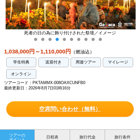
死者の日の為に飾り付けされた祭壇／イメージ
1,038,000円～1,110,000円
（燃油込）
学生特典
送迎付き
周遊ツアー
マイレージ
オンライン
ツアーコード：PKTAMMX-008OAXCUNFB0
最終更新日：2026年8月7日01時16分
空席問い合わせ（無料）
ツアーの
日程表
旅行代金
旅行条件
ポイント