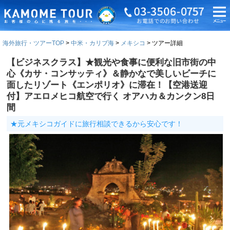
海外旅行・ツアーTOP
中米・カリブ海
メキシコ
ツアー詳細
【ビジネスクラス】★観光や食事に便利な旧市街の中
心《カサ・コンサッティ》＆静かなで美しいビーチに
面したリゾート《エンポリオ》に滞在！【空港送迎
付】アエロメヒコ航空で行く オアハカ＆カンクン8日
間
★元メキシコガイドに旅行相談できるから安心です！