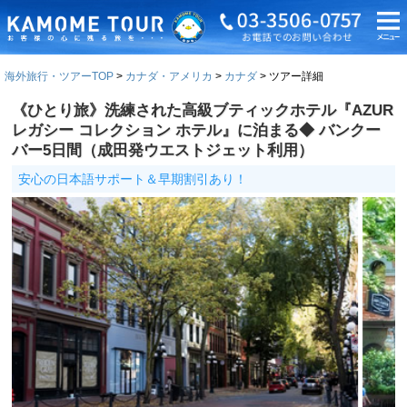
海外旅行・ツアーTOP
カナダ・アメリカ
カナダ
ツアー詳細
《ひとり旅》洗練された高級ブティックホテル『AZUR
レガシー コレクション ホテル』に泊まる◆ バンクー
バー5日間（成田発ウエストジェット利用）
安心の日本語サポート＆早期割引あり！