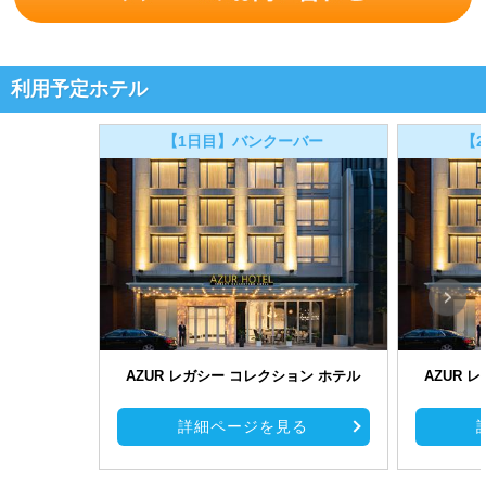
利用予定ホテル
【1日目】バンクーバー
【
AZUR レガシー コレクション ホテル
AZUR 
詳細ページを見る