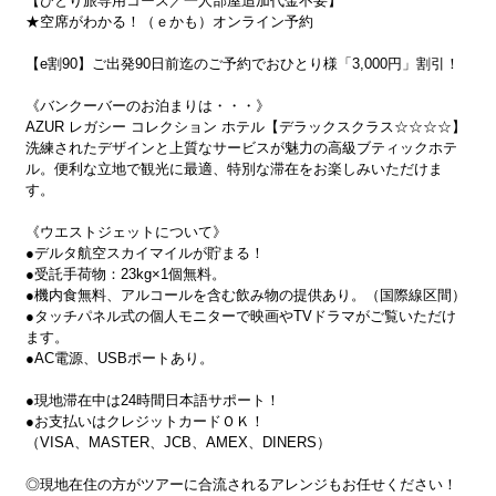
【ひとり旅専用コース／一人部屋追加代金不要】
★空席がわかる！（ｅかも）オンライン予約
【e割90】ご出発90日前迄のご予約でおひとり様「3,000円」割引！
《バンクーバーのお泊まりは・・・》
AZUR レガシー コレクション ホテル【デラックスクラス☆☆☆☆】
洗練されたデザインと上質なサービスが魅力の高級ブティックホテ
ル。便利な立地で観光に最適、特別な滞在をお楽しみいただけま
す。
《ウエストジェットについて》
●デルタ航空スカイマイルが貯まる！
●受託手荷物：23kg×1個無料。
●機内食無料、アルコールを含む飲み物の提供あり。（国際線区間）
●タッチパネル式の個人モニターで映画やTVドラマがご覧いただけ
ます。
●AC電源、USBポートあり。
●現地滞在中は24時間日本語サポート！
●お支払いはクレジットカードＯＫ！
（VISA、MASTER、JCB、AMEX、DINERS）
◎現地在住の方がツアーに合流されるアレンジもお任せください！