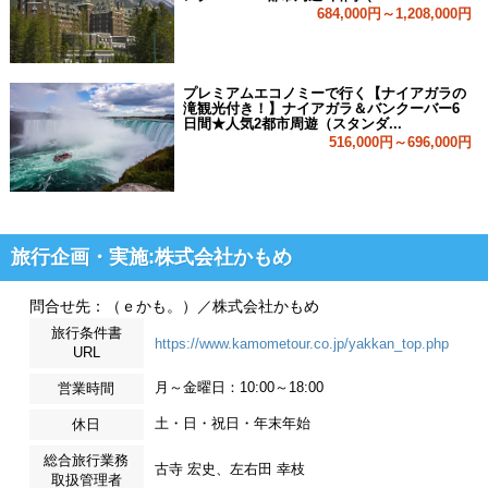
684,000円～1,208,000円
プレミアムエコノミーで行く【ナイアガラの
滝観光付き！】ナイアガラ＆バンクーバー6
日間★人気2都市周遊（スタンダ...
516,000円～696,000円
旅行企画・実施:株式会社かもめ
問合せ先：（ｅかも。）／株式会社かもめ
旅行条件書
https://www.kamometour.co.jp/yakkan_top.php
URL
月～金曜日：10:00～18:00
営業時間
土・日・祝日・年末年始
休日
総合旅行業務
古寺 宏史、左右田 幸枝
取扱管理者