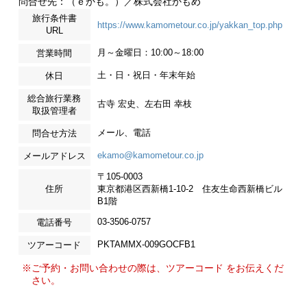
問合せ先：（ｅかも。）／株式会社かもめ
旅行条件書
https://www.kamometour.co.jp/yakkan_top.php
URL
月～金曜日：10:00～18:00
営業時間
土・日・祝日・年末年始
休日
総合旅行業務
古寺 宏史、左右田 幸枝
取扱管理者
メール、電話
問合せ方法
ekamo@kamometour.co.jp
メールアドレス
〒105-0003
住所
東京都港区西新橋1-10-2 住友生命西新橋ビル
B1階
03-3506-0757
電話番号
PKTAMMX-009GOCFB1
ツアーコード
※ご予約・お問い合わせの際は、ツアーコード をお伝えくだ
さい。