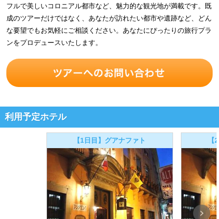
フルで美しいコロニアル都市など、魅力的な観光地が満載です。既
成のツアーだけではなく、あなたが訪れたい都市や遺跡など、どん
な要望でもお気軽にご相談ください。あなたにぴったりの旅行プラ
ンをプロデュースいたします。
利用予定ホテル
【1日目】グアナファト
【