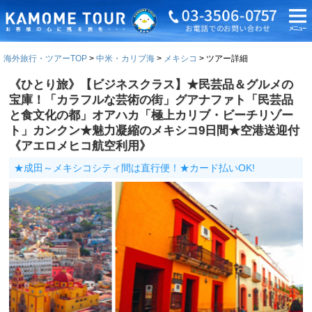
海外旅行・ツアーTOP
中米・カリブ海
メキシコ
ツアー詳細
《ひとり旅》【ビジネスクラス】★民芸品＆グルメの
宝庫！「カラフルな芸術の街」グアナファト「民芸品
と食文化の都」オアハカ「極上カリブ・ビーチリゾー
ト」カンクン★魅力凝縮のメキシコ9日間★空港送迎付
《アエロメヒコ航空利用》
★成田～メキシコシティ間は直行便！★カード払いOK!