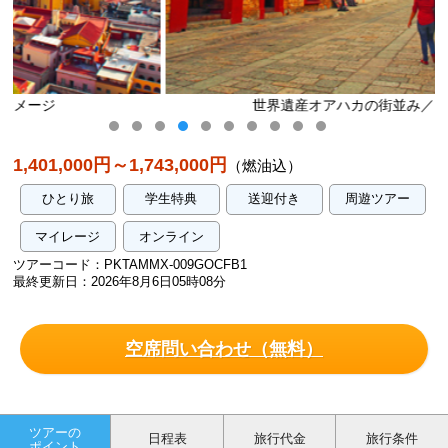
世界遺産オアハカの街並み／イメージ
1,401,000円～1,743,000円
（燃油込）
ひとり旅
学生特典
送迎付き
周遊ツアー
マイレージ
オンライン
ツアーコード：PKTAMMX-009GOCFB1
最終更新日：2026年8月6日05時08分
空席問い合わせ（無料）
ツアーの
日程表
旅行代金
旅行条件
ポイント