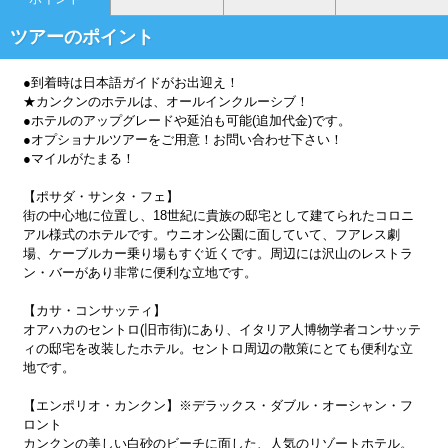
ツアーのポイント
●到着時は日本語ガイドがお出迎え！
★カンクンのホテルは、オールインクルーシブ！
●ホテルのアップグレードや延泊も可能(追加代金)です。
●オプショナルツアーをご用意！お問い合わせ下さい！
●マイルがたまる！
【ポサダ・サンタ・フェ】
街の中心地に位置し、18世紀に貴族の邸宅として建てられたコロニ
アル様式のホテルです。ウニオン公園に面していて、フアレス劇
場、ケーブルカー乗り場もすぐ近くです。周辺には沢山のレストラ
ン・バーがあり非常に便利な立地です。
【カサ・コンサッティ】
オアハカのセントロ(旧市街)にあり、イタリア人博物学者コンサッテ
ィの邸宅を改装したホテル。セントロ周辺の散策にとても便利な立
地です。
【エンポリオ・カンクン】※デラックス・ダブル・オーシャン・フ
ロント
カンクンの美しい白砂のビーチに面した、人気のリゾートホテル。