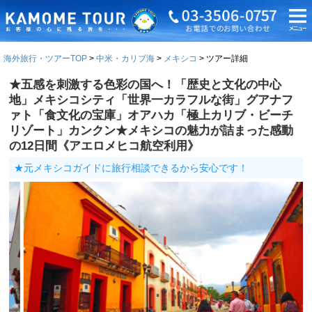
海外旅行・ツアーTOP
中米・カリブ海
メキシコ
ツアー詳細
★五感を刺激する色彩の国へ！「歴史と文化の中心
地」メキシコシティ「世界一カラフルな街」グアナフ
ァト「食文化の宝庫」オアハカ「極上カリブ・ビーチ
リゾート」カンクン★メキシコの魅力が詰まった感動
の12日間《アエロメヒコ航空利用》
★元メキシコガイドに旅行相談できるから安心です！