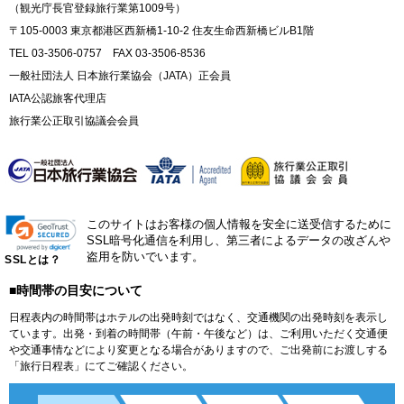
（観光庁長官登録旅行業第1009号）
〒105-0003 東京都港区西新橋1-10-2 住友生命西新橋ビルB1階
TEL 03-3506-0757 FAX 03-3506-8536
一般社団法人 日本旅行業協会（JATA）正会員
IATA公認旅客代理店
旅行業公正取引協議会会員
このサイトはお客様の個人情報を安全に送受信するために
SSL暗号化通信を利用し、第三者によるデータの改ざんや
盗用を防いでいます。
SSLとは？
■時間帯の目安について
日程表内の時間帯はホテルの出発時刻ではなく、交通機関の出発時刻を表示し
ています。出発・到着の時間帯（午前・午後など）は、ご利用いただく交通便
や交通事情などにより変更となる場合がありますので、ご出発前にお渡しする
「旅行日程表」にてご確認ください。