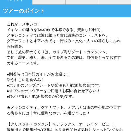
ツアーのポイント
これが、メキシコ！
メキシコの魅力を1本の旅で体感できる、贅沢な10日間。
メキシコシティでは近代都市と古代遺跡のコントラストを。
グアナファトとオアハカでは、街並み・文化・人々の暮らしにふれ
る時間を。
そして旅の締めくくりは、カリブ海リゾート・カンクンへ。
文化、歴史、彩り、海、全てを巡るこの旅は、自信をもっておすす
めするコースです。
●到着時は日本語ガイドがお出迎え！
◎うれしい朝食込み！
●ホテルのアップグレードや延泊も可能(追加代金)です。
●オプショナルツアーをご用意！お問い合わせ下さい！
●ひとり旅も可能(追加代金が必要)です。
★メキシコシティ、グアナファト、オアハカは街の中心地に位置す
る街歩きには非常に便利なホテルを選びました！
【クリスタル・カンクン】※デラックス・オーシャン・ビュー
繁華街まで徒歩5分の立地にあり昼夜問わず気軽にショッピングをお