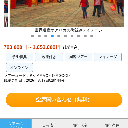
世界遺産オアハカの街並み／イメージ
783,000円～1,053,000円
（燃油込）
学生特典
送迎付き
周遊ツアー
マイレージ
オンライン
ツアーコード：PKTAMMX-012MGOCE0
最終更新日：2026年8月7日01時44分
空席問い合わせ（無料）
ツアーの
日程表
旅行代金
旅行条件
ポイント