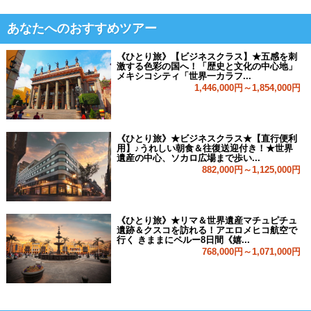
あなたへのおすすめツアー
《ひとり旅》【ビジネスクラス】★五感を刺
激する色彩の国へ！「歴史と文化の中心地」
メキシコシティ「世界一カラフ...
1,446,000円～1,854,000円
《ひとり旅》★ビジネスクラス★【直行便利
用】♪うれしい朝食＆往復送迎付き！★世界
遺産の中心、ソカロ広場まで歩い...
882,000円～1,125,000円
《ひとり旅》★リマ＆世界遺産マチュピチュ
遺跡＆クスコを訪れる！アエロメヒコ航空で
行く きままにペルー8日間《嬉...
768,000円～1,071,000円