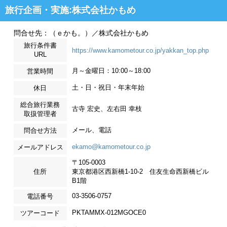
旅行企画・実施:株式会社かもめ
問合せ先：（ｅかも。）／株式会社かもめ
旅行条件書
https://www.kamometour.co.jp/yakkan_top.php
URL
月～金曜日：10:00～18:00
営業時間
土・日・祝日・年末年始
休日
総合旅行業務
古寺 宏史、左右田 幸枝
取扱管理者
メール、電話
問合せ方法
ekamo@kamometour.co.jp
メールアドレス
〒105-0003
住所
東京都港区西新橋1-10-2 住友生命西新橋ビル
B1階
03-3506-0757
電話番号
PKTAMMX-012MGOCE0
ツアーコード