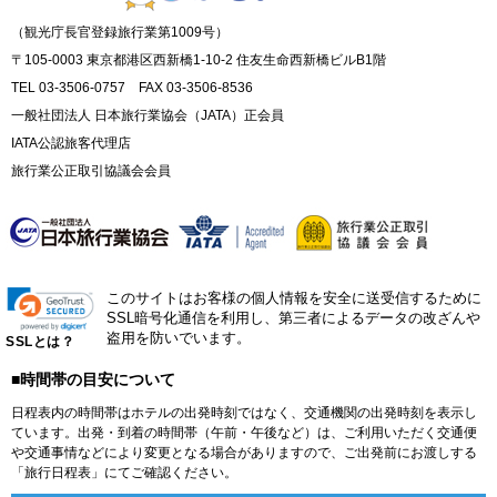
（観光庁長官登録旅行業第1009号）
〒105-0003 東京都港区西新橋1-10-2 住友生命西新橋ビルB1階
TEL 03-3506-0757 FAX 03-3506-8536
一般社団法人 日本旅行業協会（JATA）正会員
IATA公認旅客代理店
旅行業公正取引協議会会員
このサイトはお客様の個人情報を安全に送受信するために
SSL暗号化通信を利用し、第三者によるデータの改ざんや
盗用を防いでいます。
SSLとは？
■時間帯の目安について
日程表内の時間帯はホテルの出発時刻ではなく、交通機関の出発時刻を表示し
ています。出発・到着の時間帯（午前・午後など）は、ご利用いただく交通便
や交通事情などにより変更となる場合がありますので、ご出発前にお渡しする
「旅行日程表」にてご確認ください。