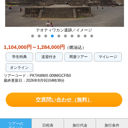
テオティワカン遺跡／イメージ
1,104,000円～1,284,000円
（燃油込）
学生特典
送迎付き
周遊ツアー
マイレージ
オンライン
ツアーコード：PKTAMMX-009MGCFB0
最終更新日：2026年8月9日04時38分
空席問い合わせ（無料）
ツアーの
日程表
旅行代金
旅行条件
ポイント