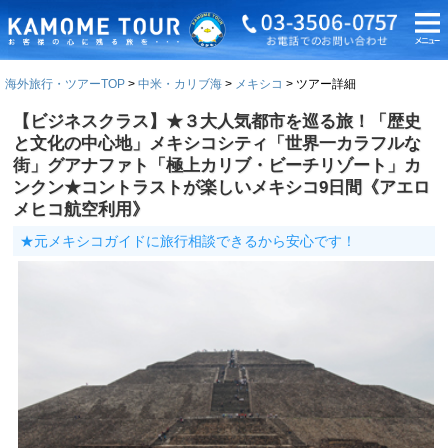
海外旅行・ツアーTOP
中米・カリブ海
メキシコ
ツアー詳細
【ビジネスクラス】★３大人気都市を巡る旅！「歴史
と文化の中心地」メキシコシティ「世界一カラフルな
街」グアナファト「極上カリブ・ビーチリゾート」カ
ンクン★コントラストが楽しいメキシコ9日間《アエロ
メヒコ航空利用》
★元メキシコガイドに旅行相談できるから安心です！