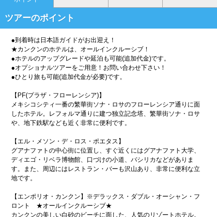
ツアーのポイント
●到着時は日本語ガイドがお出迎え！
★カンクンのホテルは、オールインクルーシブ！
●ホテルのアップグレードや延泊も可能(追加代金)です。
●オプショナルツアーをご用意！お問い合わせ下さい！
●ひとり旅も可能(追加代金が必要)です。
【PF(プラザ・フローレンシア)】
メキシコシティ一番の繁華街ソナ・ロサのフローレンシア通りに面
したホテル。レフォルマ通りに建つ独立記念塔、繁華街ソナ・ロサ
や、地下鉄駅なども近く非常に便利です。
【エル・メソン・デ・ロス・ポエタス】
グアナファトの中心街に位置し、すぐ近くにはグアナファト大学、
ディエゴ・リベラ博物館、口づけの小道、バシリカなどがありま
す。また、周辺にはレストラン・バーも沢山あり、非常に便利な立
地です。
【エンポリオ・カンクン】※デラックス・ダブル・オーシャン・フ
ロント ★オールインクルーシブ★
カンクンの美しい白砂のビーチに面した、人気のリゾートホテル。