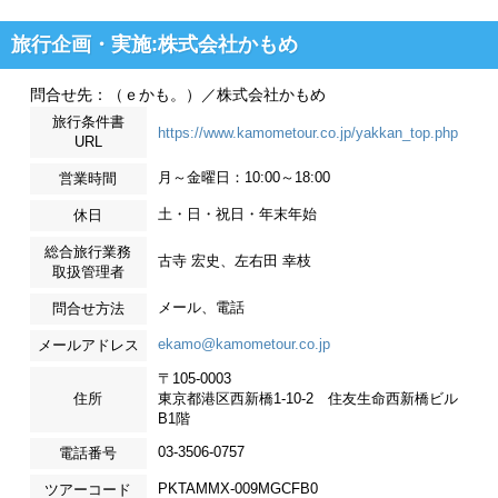
旅行企画・実施:株式会社かもめ
問合せ先：（ｅかも。）／株式会社かもめ
旅行条件書
https://www.kamometour.co.jp/yakkan_top.php
URL
月～金曜日：10:00～18:00
営業時間
土・日・祝日・年末年始
休日
総合旅行業務
古寺 宏史、左右田 幸枝
取扱管理者
メール、電話
問合せ方法
ekamo@kamometour.co.jp
メールアドレス
〒105-0003
住所
東京都港区西新橋1-10-2 住友生命西新橋ビル
B1階
03-3506-0757
電話番号
PKTAMMX-009MGCFB0
ツアーコード