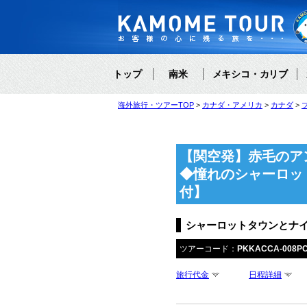
トップ
南米
メキシコ・カリブ
海外旅行・ツアーTOP
カナダ・アメリカ
カナダ
【関空発】赤毛のア
◆憧れのシャーロッ
付】
シャーロットタウンとナイ
ツアーコード：
PKKACCA-008P
旅行代金
日程詳細