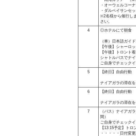
・オーウェルコーナー
・ダルベイサンセット
※2名様から催行し
さい。
4
◎ホテルにて朝食
（車）日本語ガイド
【午後】シャーロッ
【午後】トロント着
シャトルバスでナイ
ご自身でチェックイ
5
【終日】自由行動
ナイアガラの滞在を
6
【終日】自由行動
ナイアガラの滞在を
7
（バス）ナイアガラ
間）
ご自身でチェックイ
【13:15予定】ト
・・・・・日付変更