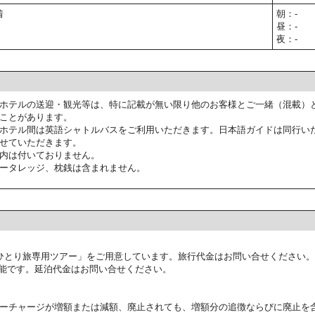
着
朝：-
昼：-
夜：-
ホテルの送迎・観光等は、特に記載が無い限り他のお客様とご一緒（混載）
ことがあります。
ホテル間は英語シャトルバスをご利用いただきます。日本語ガイドは同行い
せていただきます。
内は付いておりません。
ータレッジ、枕銭は含まれません。
ひとり旅専用ツアー」をご用意しています。旅行代金はお問い合せください。
能です。延泊代金はお問い合せください。
ーチャージが増額または減額、廃止されても、増額分の追徴ならびに廃止を