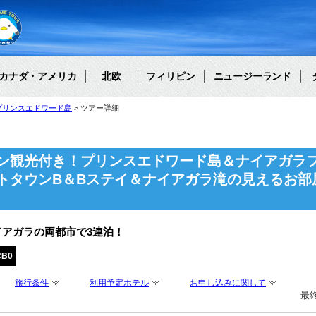
カナダ・アメリカ
北欧
フィリピン
ニュージーランド
プリンスエドワード島
ツアー詳細
ン観光付き！プリンスエドワード島＆ナイアガラフ
トタウンB＆Bステイ＆ナイアガラ滝の見えるお部
アガラの両都市で3連泊！
CB0
旅行条件
利用予定ホテル
お申し込みに関して
最終