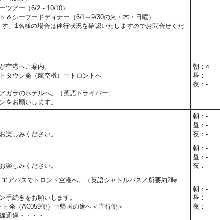
ツアー（6/2～10/10）
＆シーフードディナー（6/1～9/30の火・木・日曜）
ます。1名様の場合は催行状況を確認いたしますのでお問合せくだ
が空港へご案内。
朝：○
トタウン発（航空機）⇒トロントへ
昼：-
夜：-
アガラのホテルへ。（英語ドライバー）
ンをお願いします。
朝：-
昼：-
お楽しみください。
夜：-
朝：-
昼：-
お楽しみください。
夜：-
 エアバスでトロント空港へ。（英語シャトルバス／所要約2時
朝：-
ン手続きをお願いします。
昼：-
ロント発（AC059便）⇒帰国の途へ＜直行便＞
夜：-
線通過・・・・