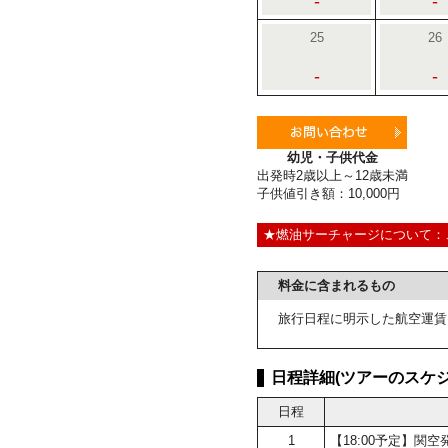
-
-
25
26
-
-
幼児・子供代金
出発時2歳以上～12歳未満
子供値引き額：10,000円
★燃油サーチャージについて：
料金に含まれるもの
旅行日程に明示した航空運賃
日程詳細(ツアーのスケジ
日程
1
【18:00予定】