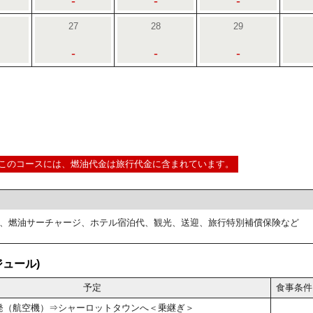
-
-
-
27
28
29
-
-
-
このコースには、燃油代金は旅行代金に含まれています。
、燃油サーチャージ、ホテル宿泊代、観光、送迎、旅行特別補償保険など
ュール)
予定
食事条件
関空発（航空機）⇒シャーロットタウンへ＜乗継ぎ＞