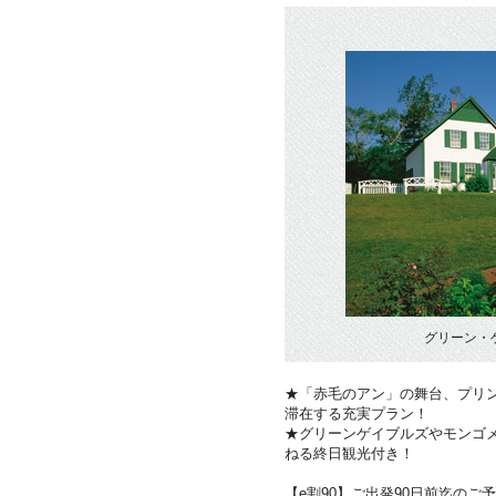
グリーン・
★「赤毛のアン」の舞台、プリ
滞在する充実プラン！
★グリーンゲイブルズやモンゴ
ねる終日観光付き！
【e割90】ご出発90日前迄のご予