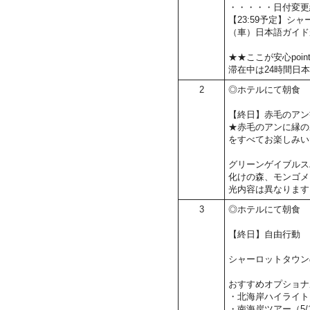
・・・・・日付変更
【23:59予定】シ
（車）日本語ガイド
★★ここが安心poin
滞在中は24時間日
2
◎ホテルにて朝食
【終日】赤毛のアン
★赤毛のアンに縁の
をすべてお楽しみい
グリーンゲイブルス
化けの森、モンゴメ
光内容は異なります
3
◎ホテルにて朝食
【終日】自由行動
シャーロットタウン
おすすめオプショナ
・北海岸ハイライト（5
・南海岸ツアー（5/1