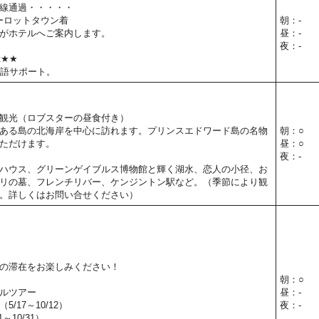
線通過・・・・・
ャーロットタウン着
朝：-
がホテルへご案内します。
昼：-
夜：-
t★★
本語サポート。
観光（ロブスターの昼食付き）
ある島の北海岸を中心に訪れます。プリンスエドワード島の名物
朝：○
ただけます。
昼：○
夜：-
ハウス、グリーンゲイブルス博物館と輝く湖水、恋人の小径、お
リの墓、フレンチリバー、ケンジントン駅など。（季節により観
。詳しくはお問い合せください）
の滞在をお楽しみください！
朝：○
ルツアー
昼：-
/17～10/12）
夜：-
～10/31）