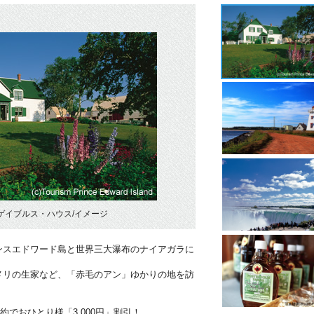
ゲイブルス・ハウス/イメージ
ンスエドワード島と世界三大瀑布のナイアガラに
メリの生家など、「赤毛のアン」ゆかりの地を訪
約でおひとり様「3,000円」割引！