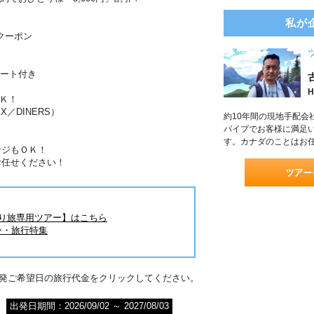
私が
ムクーポン
ポート付き
H
Ｋ！
X／DINERS）
約10年間の現地手配会
パイプでお客様に満足
す。カナダのことはお
ンジもＯＫ！
お任せください！
とり旅専用ツアー】はこちら
ー・旅行特集
出発ご希望日の旅行代金をクリックしてください。
出発日期間：2026/09/02 ～ 2027/08/03