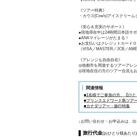
《ツアー特典》
・カウズ(Cow's)アイスクリー
《安心＆充実のサポート》
●現地滞在中は24時間日本語サ
●ANAマイレージがたまる！
●お支払いはクレジットカードＯ
（VISA／MASTER／JCB／AME
《アレンジも自由自在》
◎他都市を周遊するツアーアレ
◎現地在住の方のツアー合流も
関連情報
■1名様でご参加の方、【ひ
■プリンスエドワード島ツア
■カナダツアー・旅行特集
↓お問い合わせ・お申込みは、
旅行代金
(おひとり様あたり)