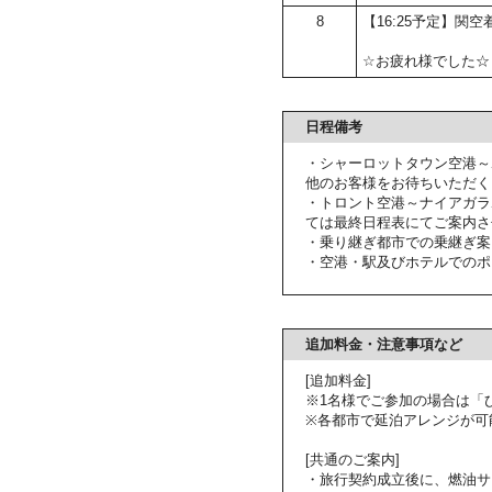
8
【16:25予定】関空
☆お疲れ様でした☆
日程備考
・シャーロットタウン空港～
他のお客様をお待ちいただく
・トロント空港～ナイアガラ
ては最終日程表にてご案内さ
・乗り継ぎ都市での乗継ぎ案
・空港・駅及びホテルでのポ
追加料金・注意事項など
[追加料金]
※1名様でご参加の場合は「
※各都市で延泊アレンジが可
[共通のご案内]
・旅行契約成立後に、燃油サ