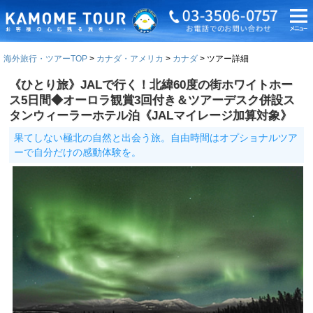
海外旅行・ツアーTOP
カナダ・アメリカ
カナダ
ツアー詳細
《ひとり旅》JALで行く！北緯60度の街ホワイトホー
ス5日間◆オーロラ観賞3回付き＆ツアーデスク併設ス
タンウィーラーホテル泊《JALマイレージ加算対象》
果てしない極北の自然と出会う旅。自由時間はオプショナルツア
ーで自分だけの感動体験を。