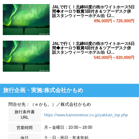
JALで行く！北緯60度の街ホワイトホース5日
間◆オーロラ観賞3回付き＆ツアーデスク併
設スタンウィーラーホテル泊《J...
496,000円～728,000円
JALで行く！北緯60度の街ホワイトホース6日
間◆オーロラ観賞4回付き＆ツアーデスク併
設スタンウィーラーホテル泊《J...
540,000円～820,000円
旅行企画・実施:株式会社かもめ
問合せ先：（ｅかも。）／株式会社かもめ
旅行条件書
https://www.kamometour.co.jp/yakkan_top.php
URL
月～金曜日：10:00～18:00
営業時間
土・日・祝日・年末年始
休日