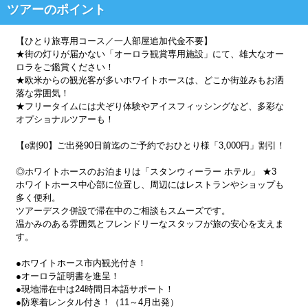
ツアーのポイント
【ひとり旅専用コース／一人部屋追加代金不要】
★街の灯りが届かない「オーロラ観賞専用施設」にて、雄大なオー
ロラをご鑑賞ください！
★欧米からの観光客が多いホワイトホースは、どこか街並みもお洒
落な雰囲気！
★フリータイムには犬ぞり体験やアイスフィッシングなど、多彩な
オプショナルツアーも！
【e割90】ご出発90日前迄のご予約でおひとり様「3,000円」割引！
◎ホワイトホースのお泊まりは「スタンウィーラー ホテル」 ★3
ホワイトホース中心部に位置し、周辺にはレストランやショップも
多く便利。
ツアーデスク併設で滞在中のご相談もスムーズです。
温かみのある雰囲気とフレンドリーなスタッフが旅の安心を支えま
す。
●ホワイトホース市内観光付き！
●オーロラ証明書を進呈！
●現地滞在中は24時間日本語サポート！
●防寒着レンタル付き！（11～4月出発）