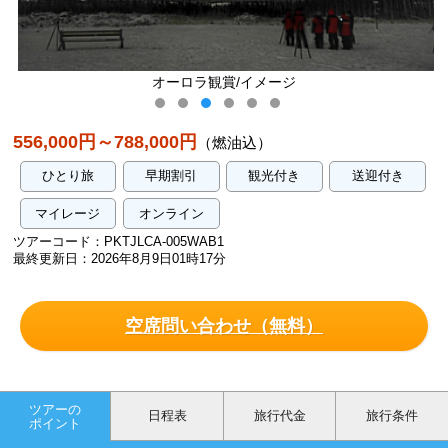
賞/イメージ
ホワイトホースの街並
556,000円～788,000円
（燃油込）
ひとり旅
早期割引
観光付き
送迎付き
マイレージ
オンライン
ツアーコード：PKTJLCA-005WAB1
最終更新日：2026年8月9日01時17分
空席問い合わせ（無料）
ツアーの
日程表
旅行代金
旅行条件
ポイント