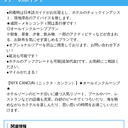
●到着時は日本語ガイドがお出迎えし、ホテルのチェックインアシス
ト、現地滞在のアドバイスを致します。
★成田～メキシコシティ間は直行便です！
◎オールインクルーシブプラン
※朝食、昼食、夕食、飲み物、一部のアクティビティなどが含まれ
る、お財布を気にせず楽しめるプランです。
●オプショナルツアーを沢山ご用意しております。お問い合わせ下さ
い！
●延泊も可能です！
●ホテルのアップグレードも可能(追加代金)です。お気軽にご相談く
ださい。
●マイルがたまる！
【NYX CANCUN（ニックス・カンクン）】★オールインクルーシブ
★
ホテルゾーンのビーチ沿いに建つ人気リゾート。プールやバー、レ
ストランなどの設備も充実。白砂のビーチでくつろいだり、海を眺
めながらカクテルを楽しんだり、思い思いの時間をお過ごしいただ
けます。
関連情報