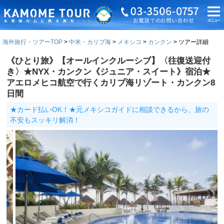
海外旅行・ツアーTOP
中米・カリブ海
メキシコ
カンクン
ツアー詳細
《ひとり旅》【オールインクルーシブ】〈往復送迎付
き〉★NYX・カンクン《ジュニア・スイート》宿泊★
アエロメヒコ航空で行くカリブ海リゾート・カンクン8
日間
★カード払いOK！★元メキシコガイドに相談できるから、旅の
不安もスッキリ解消！