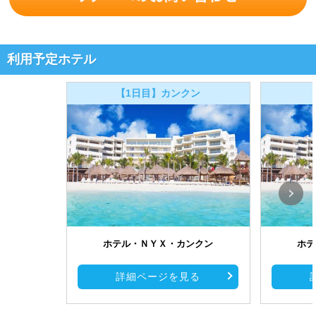
利用予定ホテル
【1日目】カンクン
ホテル・ＮＹＸ・カンクン
ホテ
詳細ページを見る