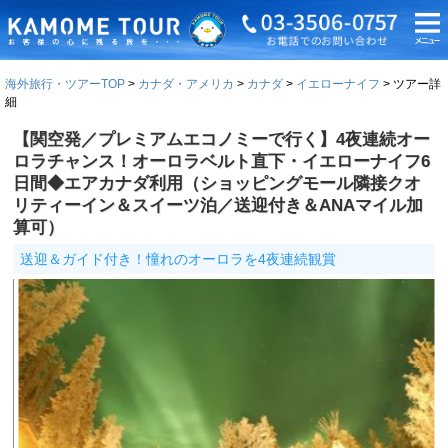
海外旅行・ツアーTOP
カナダ・アメリカ
カナダ
イエローナイフ
ツアー詳
細
【関空発／プレミアムエコノミーで行く】4夜連続オー
ロラチャンス！オーロラベルト直下・イエローナイフ6
日間◆エアカナダ利用（ショッピングモール隣接クオ
リティーイン＆スイーツ泊／送迎付き＆ANAマイル加
算可）
送迎＆ガイド付き！憧れのオーロラを4夜連続観賞