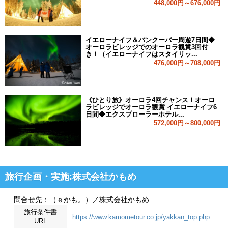
448,000円～676,000円
イエローナイフ＆バンクーバー周遊7日間◆
オーロラビレッジでのオーロラ観賞3回付
き！（イエローナイフはスタイリッ...
476,000円～708,000円
《ひとり旅》オーロラ4回チャンス！オーロ
ラビレッジでオーロラ観賞 イエローナイフ6
日間◆エクスプローラーホテル...
572,000円～800,000円
旅行企画・実施:株式会社かもめ
問合せ先：（ｅかも。）／株式会社かもめ
旅行条件書
https://www.kamometour.co.jp/yakkan_top.php
URL