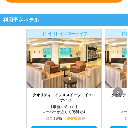
利用予定ホテル
【1日目】イエローナイフ
【2
クオリティ・イン＆スイーツ・イエロ
クオリテ
ーナイフ
【最新クチコミ】
スーパーが近くて便利です
スー
口コミ評価
口