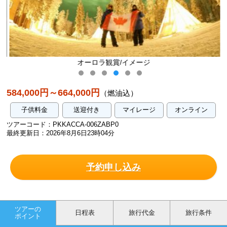
オーロラ観賞/イメージ
584,000円～664,000円
（燃油込）
子供料金
送迎付き
マイレージ
オンライン
ツアーコード：PKKACCA-006ZABP0
最終更新日：2026年8月6日23時04分
予約申し込み
ツアーの
日程表
旅行代金
旅行条件
ポイント