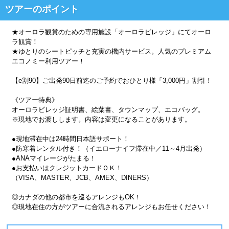
ツアーのポイント
★オーロラ観賞のための専用施設「オーロラビレッジ」にてオーロ
ラ観賞！
★ゆとりのシートピッチと充実の機内サービス。人気のプレミアム
エコノミー利用ツアー！
【e割90】ご出発90日前迄のご予約でおひとり様「3,000円」割引！
《ツアー特典》
オーロラビレッジ証明書、絵葉書、タウンマップ、エコバッグ。
※現地でお渡しします。内容は変更になることがあります。
●現地滞在中は24時間日本語サポート！
●防寒着レンタル付き！（イエローナイフ滞在中／11～4月出発）
●ANAマイレージがたまる！
●お支払いはクレジットカードＯＫ！
（VISA、MASTER、JCB、AMEX、DINERS）
◎カナダの他の都市を巡るアレンジもOK！
◎現地在住の方がツアーに合流されるアレンジもお任せください！