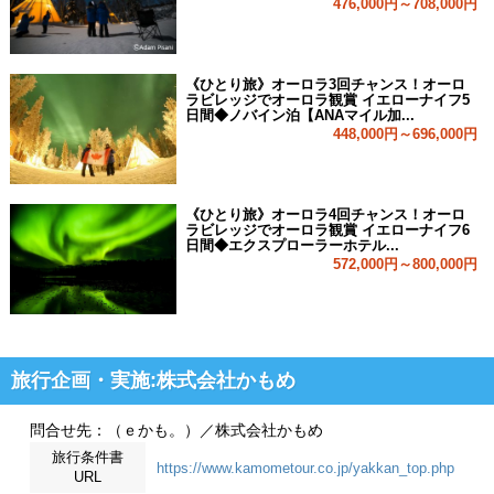
476,000円～708,000円
《ひとり旅》オーロラ3回チャンス！オーロ
ラビレッジでオーロラ観賞 イエローナイフ5
日間◆ノバイン泊【ANAマイル加...
448,000円～696,000円
《ひとり旅》オーロラ4回チャンス！オーロ
ラビレッジでオーロラ観賞 イエローナイフ6
日間◆エクスプローラーホテル...
572,000円～800,000円
旅行企画・実施:株式会社かもめ
問合せ先：（ｅかも。）／株式会社かもめ
旅行条件書
https://www.kamometour.co.jp/yakkan_top.php
URL