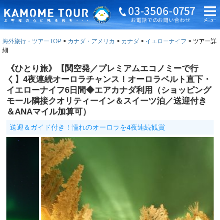
海外旅行・ツアーTOP
カナダ・アメリカ
カナダ
イエローナイフ
ツアー詳
細
《ひとり旅》【関空発／プレミアムエコノミーで行
く】4夜連続オーロラチャンス！オーロラベルト直下・
イエローナイフ6日間◆エアカナダ利用（ショッピング
モール隣接クオリティーイン＆スイーツ泊／送迎付き
＆ANAマイル加算可）
送迎＆ガイド付き！憧れのオーロラを4夜連続観賞