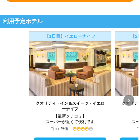
利用予定ホテル
【1日目】イエローナイフ
【2
クオリティ・イン＆スイーツ・イエロ
クオリテ
ーナイフ
【最新クチコミ】
スーパーが近くて便利です
スー
口コミ評価
口