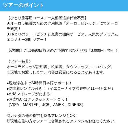
ツアーのポイント
【ひとり旅専用コース／一人部屋追加代金不要】
★オーロラ観賞のための専用施設「オーロラビレッジ」にてオーロ
ラ観賞！
★ゆとりのシートピッチと充実の機内サービス。人気のプレミアム
エコノミー利用ツアー！
【e割90】ご出発90日前迄のご予約でおひとり様「3,000円」割引！
《ツアー特典》
オーロラビレッジ証明書、絵葉書、タウンマップ、エコバッグ。
※現地でお渡しします。内容は変更になることがあります。
●現地滞在中は24時間日本語サポート！
●防寒着レンタル付き！（イエローナイフ滞在中／11～4月出発）
●ANAマイレージがたまる！
●お支払いはクレジットカードＯＫ！
（VISA、MASTER、JCB、AMEX、DINERS）
◎カナダの他の都市を巡るアレンジもOK！
◎現地在住の方がツアーに合流されるアレンジもお任せください！