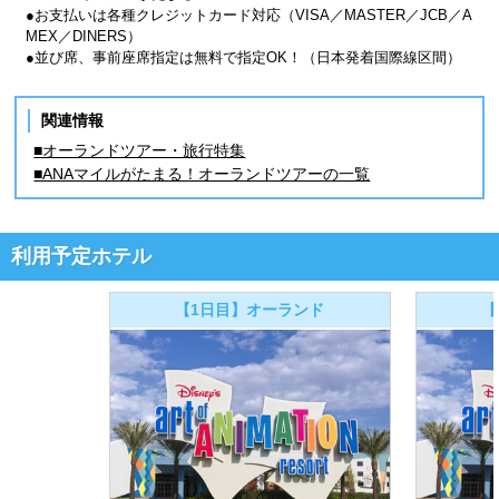
●お支払いは各種クレジットカード対応（VISA／MASTER／JCB／A
MEX／DINERS）
●並び席、事前座席指定は無料で指定OK！（日本発着国際線区間）
関連情報
■オーランドツアー・旅行特集
■ANAマイルがたまる！オーランドツアーの一覧
利用予定ホテル
【1日目】オーランド
【