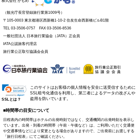
株式会社 かもめ
（観光庁長官登録旅行業第1009号）
〒105-0003 東京都港区西新橋1-10-2 住友生命西新橋ビルB1階
TEL 03-3506-0757 FAX 03-3506-8536
一般社団法人 日本旅行業協会（JATA）正会員
IATA公認旅客代理店
旅行業公正取引協議会会員
このサイトはお客様の個人情報を安全に送受信するために
SSL暗号化通信を利用し、第三者によるデータの改ざんや
盗用を防いでいます。
SSLとは？
■時間帯の目安について
日程表内の時間帯はホテルの出発時刻ではなく、交通機関の出発時刻を表示し
ています。出発・到着の時間帯（午前・午後など）は、ご利用いただく交通便
や交通事情などにより変更となる場合がありますので、ご出発前にお渡しする
「旅行日程表」にてご確認ください。