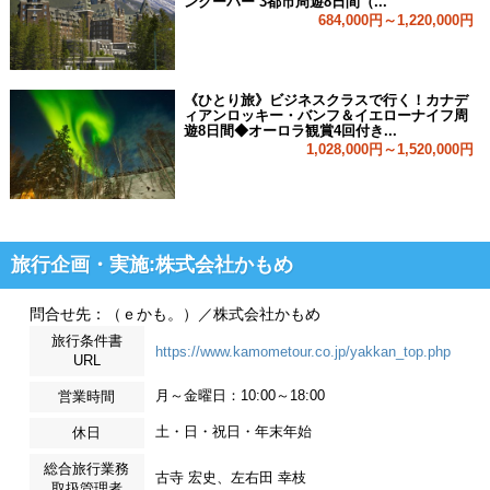
ンクーバー 3都市周遊8日間（...
684,000円～1,220,000円
《ひとり旅》ビジネスクラスで行く！カナデ
ィアンロッキー・バンフ＆イエローナイフ周
遊8日間◆オーロラ観賞4回付き...
1,028,000円～1,520,000円
旅行企画・実施:株式会社かもめ
問合せ先：（ｅかも。）／株式会社かもめ
旅行条件書
https://www.kamometour.co.jp/yakkan_top.php
URL
月～金曜日：10:00～18:00
営業時間
土・日・祝日・年末年始
休日
総合旅行業務
古寺 宏史、左右田 幸枝
取扱管理者