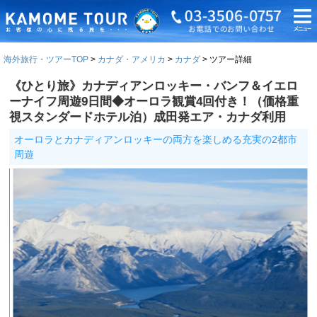
海外旅行・ツアーTOP
カナダ・アメリカ
カナダ
ツアー詳細
《ひとり旅》カナディアンロッキー・バンフ＆イエロ
ーナイフ周遊9日間◆オーロラ観賞4回付き！（価格重
視スタンダードホテル泊）成田発エア・カナダ利用
オーロラとカナディアンロッキーの両方を楽しめる充実の2都市
周遊