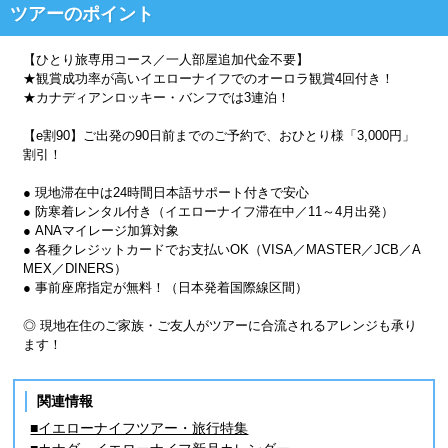
ツアーのポイント
【ひとり旅専用コース／一人部屋追加代金不要】
★観賞成功率が高いイエローナイフでのオーロラ観賞4回付き！
★カナディアンロッキー・バンフでは3連泊！
【e割90】ご出発の90日前までのご予約で、おひとり様「3,000円」
割引！
● 現地滞在中は24時間日本語サポート付きで安心
● 防寒着レンタル付き（イエローナイフ滞在中／11～4月出発）
● ANAマイレージ加算対象
● 各種クレジットカードでお支払いOK（VISA／MASTER／JCB／A
MEX／DINERS）
● 事前座席指定が無料！（日本発着国際線区間）
◎ 現地在住のご家族・ご友人がツアーに合流されるアレンジも承り
ます！
関連情報
■イエローナイフツアー・旅行特集