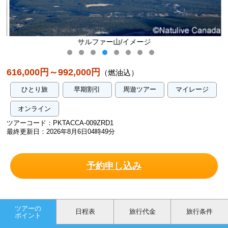
サルファー山/イメージ
616,000円～992,000円
（燃油込）
ひとり旅
早期割引
周遊ツアー
マイレージ
オンライン
ツアーコード：PKTACCA-009ZRD1
最終更新日：2026年8月6日04時49分
予約申し込み
ツアーの
日程表
旅行代金
旅行条件
ポイント