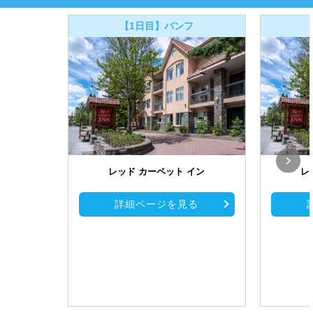
【1日目】バンフ
レッド カーペット イン
レ
詳細ページを見る