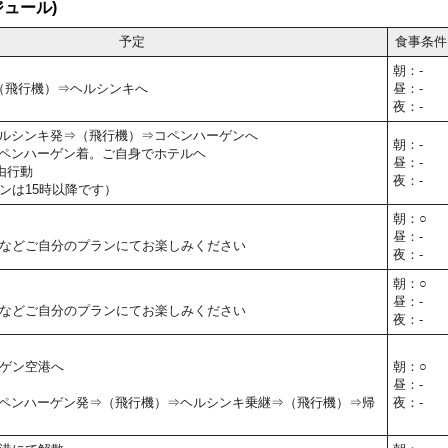
ュール)
予定
食事条件
朝：-
⇒（飛行機）⇒ヘルシンキへ
昼：-
夜：-
40】ヘルシンキ発⇒（飛行機）⇒コペンハーゲンへ
朝：-
30】コペンハーゲン着。ご自身でホテルヘ
昼：-
由行動
夜：-
ンは15時以降です）
朝：○
昼：-
などご自分のプランにてお楽しみください
夜：-
朝：○
昼：-
などご自分のプランにてお楽しみください
夜：-
ゲン空港へ
朝：○
昼：-
00】コペンハーゲン発⇒（飛行機）⇒ヘルシンキ乗継⇒（飛行機）⇒帰
夜：-