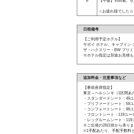
6
【午後】羽田着。空
☆お疲れ様でした☆
日程備考
【ご利用予定ホテル】
サボイ ホテル、キャブイン 
ザ・ハクスリー・BW プリ
※ホテル指定は別途お見積も
追加料金・注意事項など
【事前座席指定】
東京⇔ヘルシンキ（1区間あ
・スタンダードシート：49
・プリファードシート：59
・コンフォートシート：99
・フロントシート：119ユー
・レッグルームシート：119
※ご出発の28日前から承り
※1手配あたり、手配手数料と