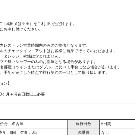
東京（成田又は羽田）をご利用いただけます。
にお申し付けください。
内レストラン営業時間内のみのご提供となります。
ルのチェックイン・アウトはお客様ご自身で行っていただきます。
ータレッジ、枕銭は含まれません。
ブの無いシャワーのみのお部屋となる場合があります。
2名部屋（ツインまたはダブル）と比べて手狭になる場合があります。
、手配が完了した時点で旅行契約の一部として取り扱います。
ョン】
3ヶ月＋滞在日数以上必要
伊丹、名古屋
旅行日数
6日間
昼食：0回 夕食：0回
添乗員
なし