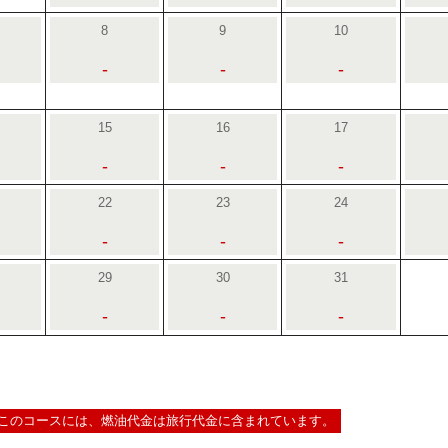
8
9
10
-
-
-
15
16
17
-
-
-
22
23
24
-
-
-
29
30
31
-
-
-
このコースには、燃油代金は旅行代金に含まれています。