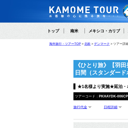
トップ
南米
メキシコ・カリブ
海外旅行・ツアーTOP
北欧
デンマーク
ツアー詳
《ひとり旅》【羽田
日間（スタンダード
★1名様より実施★延泊
ツアーコード：
PKHAYDK-006C
旅行代金
日程詳細