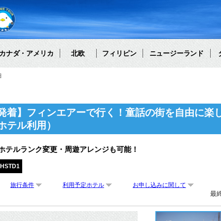
カナダ・アメリカ
北欧
フィリピン
ニュージーランド
細
発着】フィンエアーで行く！童話の街を自由に楽し
ホテル利用）
・ホテルランク変更・周遊アレンジも可能！
PHSTD1
旅行条件
利用予定ホテル
お申し込みに関して
最終