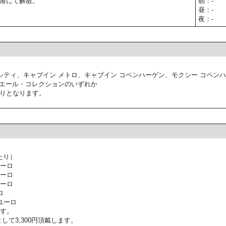
港にて解散。
朝：-
昼：-
夜：-
シティ、キャブイン メトロ、キャブイン コペンハーゲン、モクシー コペン
ミエール・コレクションのいずれか
りとなります。
たり）
ユーロ
ユーロ
ユーロ
ロ
ユーロ
ます。
して3,300円頂戴します。