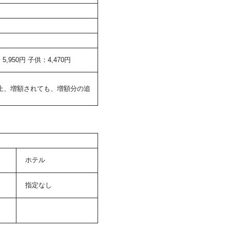
950円 子供：4,470円
止、増額されても、増額分の追
ホテル
指定なし