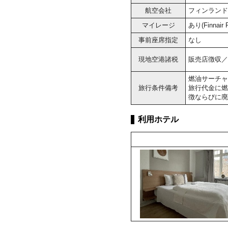
航空会社
フィンランド
マイレージ
あり(Finnai
事前座席指定
なし
現地空港諸税
販売店徴収／大
燃油サーチャ
旅行条件備考
旅行代金に燃
徴ならびに廃
利用ホテル