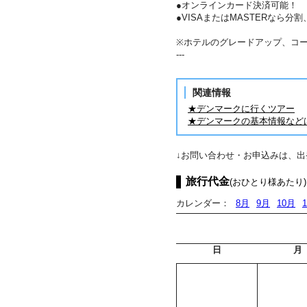
●オンラインカード決済可能！
●VISAまたはMASTERなら
※ホテルのグレードアップ、コ
---
関連情報
★デンマークに行くツアー
★デンマークの基本情報など
↓お問い合わせ・お申込みは、
旅行代金
(おひとり様あたり)
カレンダー：
8月
9月
10月
日
月