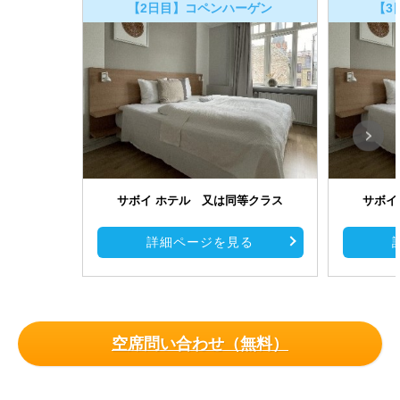
【2日目】コペンハーゲン
【3
サボイ ホテル 又は同等クラス
サボイ
詳細ページを見る
空席問い合わせ（無料）