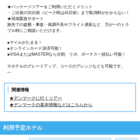
★パッケージツアーをご利用いただくメリット
・ご出発の31日前（ピーク時は41日前）まで取消料がかからない！
★現地緊急サポート
旅先での盗難・事故・体調不良やフライト遅延など、万が一のトラ
ブル時にご相談いただけます。
●マイルがたまる！
●オンラインカード決済可能！
●VISAまたはMASTERなら分割、リボ、ボーナス一括払い可能！
※ホテルのグレードアップ、コースのアレンジなども可能です。
---
関連情報
★デンマークに行くツアー
★デンマークの基本情報などはこちらから
利用予定ホテル