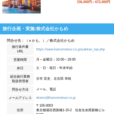
336,000円～672,000円
旅行企画・実施:株式会社かもめ
問合せ先：（ｅかも。）／株式会社かもめ
旅行条件書
https://www.kamometour.co.jp/yakkan_top.php
URL
月～金曜日：10:00～18:00
営業時間
土・日・祝日・年末年始
休日
総合旅行業務
古寺 宏史、左右田 幸枝
取扱管理者
メール、電話
問合せ方法
ekamo@kamometour.co.jp
メールアドレス
〒105-0003
住所
東京都港区西新橋1-10-2 住友生命西新橋ビル