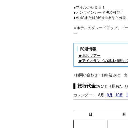
●マイルがたまる！
●オンラインカード決済可能！
●VISAまたはMASTERなら
※ホテルのグレードアップ、コ
---
関連情報
★北欧ツアー
★アイスランドの基本情報な
↓お問い合わせ・お申込みは、
旅行代金
(おひとり様あたり)
カレンダー：
8月
9月
10月
日
月