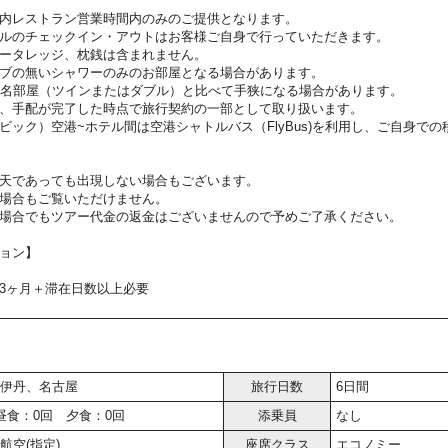
内レストラン営業時間内のみのご提供となります。
ルのチェックイン・アウトはお客様ご自身で行っていただきます。
ータレッジ、枕銭は含まれません。
ブの無いシャワーのみのお部屋となる場合があります。
2名部屋（ツインまたはダブル）と比べて手狭になる場合があります。
、手配が完了した時点で旅行契約の一部として取り扱います。
ビック）空港~ホテル間は空港シャトルバス（FlyBus)を利用し、ご自身で
天であっても出現しない場合もございます。
場合もご覧いただけません。
場合でもツアー代金の返金はございませんので予めご了承ください。
ョン】
3ヶ月＋滞在日数以上必要
伊丹、名古屋
旅行日数
6日間
昼食：0回 夕食：0回
添乗員
なし
航空(指定)
座席クラス
エコノミー