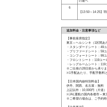
の途へ
6
【13:50～14:25】
追加料金・注意事項など
【事前座席指定】
東京⇔ヘルシンキ（1区間あ
・スタンダードシート：49
・プリファードシート：59
・コンフォートシート：99
・フロントシート：119ユー
・レッグルームシート：119
※ご出発の28日前から承り
※1手配あたり、手配手数料と
【日本国内線特別料金】
伊丹、関西、名古屋：無料
上記以外：10,000円（片道）
※JAL運航の国内各都市⇔
※ご希望の場合は、ご予約時