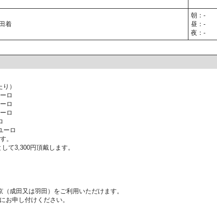
朝：-
羽田着
昼：-
夜：-
たり）
ユーロ
ユーロ
ユーロ
ロ
ユーロ
ます。
して3,300円頂戴します。
東京（成田又は羽田）をご利用いただけます。
にお申し付けください。