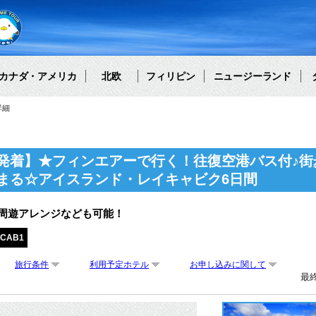
カナダ・アメリカ
北欧
フィリピン
ニュージーランド
詳細
発着】★フィンエアーで行く！往復空港バス付♪街
まる☆アイスランド・レイキャビク6日間
周遊アレンジなども可能！
FCAB1
旅行条件
利用予定ホテル
お申し込みに関して
最終