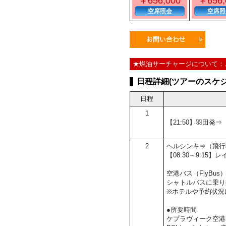
￥656,000
￥656,
空席照会
空席照
★燃油サーチャージについて：
日程詳細(ツアーのスケジ
日程
1
【21:50】羽田発
2
ヘルシンキ⇒（飛行
【08:30～9:1
空港バス（FlyBu
シャトルバスに乗り
※ホテルや予約状況
●所要時間
ケプラヴィーク空港 