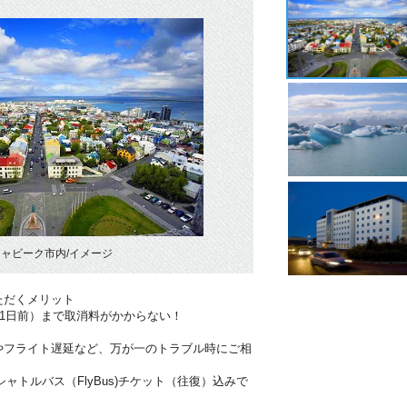
ャビーク市内/イメージ
ただくメリット
41日前）まで取消料がかからない！
やフライト遅延など、万が一のトラブル時にご相
ャトルバス（FlyBus)チケット（往復）込みで