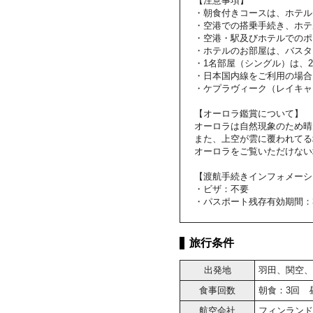
【注意事項】
・朝食付きコースは、ホテル
・空港での搭乗手続き、ホテ
・空港・駅及びホテルでのポ
・ホテルのお部屋は、バスタ
・1名部屋（シングル）は、
・日本国内線をご利用の場合
・ケプラヴィーク（レイキャ
【オーロラ鑑賞について】
オーロラは自然現象のため晴
また、上空が雲に覆われてる
オーロラをご覧いただけない
【渡航手続きインフォメーシ
・ビザ：不要
・パスポート残存有効期間：
旅行条件
出発地
羽田、関空、
食事回数
朝食：3回 
航空会社
フィンランド