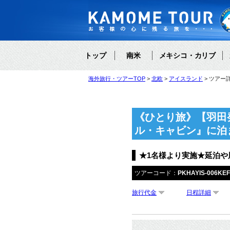
トップ
南米
メキシコ・カリブ
海外旅行・ツアーTOP
北欧
アイスランド
ツアー
《ひとり旅》【羽田
ル・キャビン』に泊
★1名様より実施★延泊や
ツアーコード：
PKHAYIS-006KE
旅行代金
日程詳細