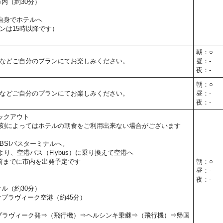
市内（約30分）
自身でホテルへ
ンは15時以降です）
朝：○
などご自分のプランにてお楽しみください。
昼：-
夜：-
朝：○
などご自分のプランにてお楽しみください。
昼：-
夜：-
ックアウト
刻によってはホテルの朝食をご利用出来ない場合がございます
BSIバスターミナルへ。
より、空港バス（Flybus）に乗り換えて空港へ
前までに市内を出発予定です
朝：○
昼：-
夜：-
ナル（約30分）
 ケプラヴィーク空港（約45分）
5】ケプラヴィーク発⇒（飛行機）⇒ヘルシンキ乗継⇒（飛行機）⇒帰国