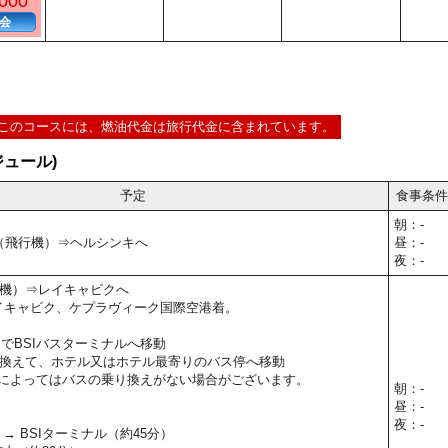
000
会
このコースには、燃油代金は旅行代金に含まれています。
ュール)
予定
食事条件
朝：-
⇒（飛行機）⇒ヘルシンキへ
昼：-
夜：-
機）⇒レイキャビクへ
5】レイキャビク、ケプラヴィーク国際空港着。
s）でBSIバスターミナルへ移動
換えて、ホテル又はホテル最寄りのバス停へ移動
によってはバスの乗り換えがない場合がございます。
朝：-
昼：-
夜：-
→ BSIターミナル（約45分）