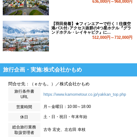
636,000円～968,000円
【羽田発着】★フィンエアーで行く！往復空
港バス付♪アクセス抜群の4つ星ホテル『グラ
ンドホテル・レイキャビク』に...
512,000円～732,000円
旅行企画・実施:株式会社かもめ
問合せ先：（ｅかも。）／株式会社かもめ
旅行条件書
https://www.kamometour.co.jp/yakkan_top.php
URL
月～金曜日：10:00～18:00
営業時間
土・日・祝日・年末年始
休日
総合旅行業務
古寺 宏史、左右田 幸枝
取扱管理者