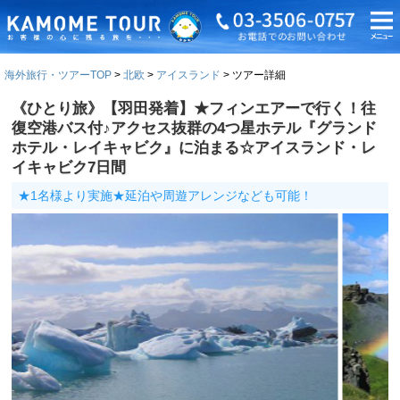
海外旅行・ツアーTOP
北欧
アイスランド
ツアー詳細
《ひとり旅》【羽田発着】★フィンエアーで行く！往
復空港バス付♪アクセス抜群の4つ星ホテル『グランド
ホテル・レイキャビク』に泊まる☆アイスランド・レ
イキャビク7日間
★1名様より実施★延泊や周遊アレンジなども可能！