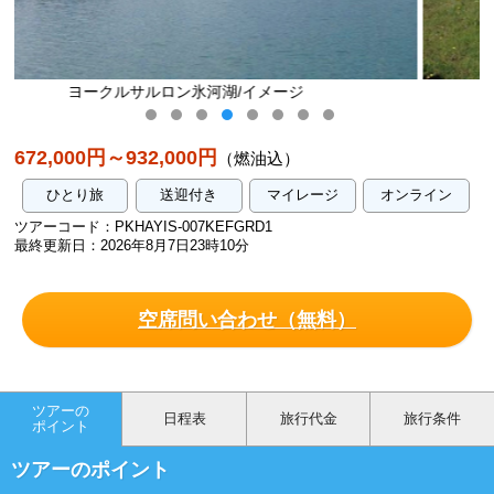
ジ
黄金の滝グトルフォス/イメージ
672,000円～932,000円
（燃油込）
ひとり旅
送迎付き
マイレージ
オンライン
ツアーコード：PKHAYIS-007KEFGRD1
最終更新日：2026年8月7日23時10分
空席問い合わせ（無料）
ツアーの
日程表
旅行代金
旅行条件
ポイント
ツアーのポイント