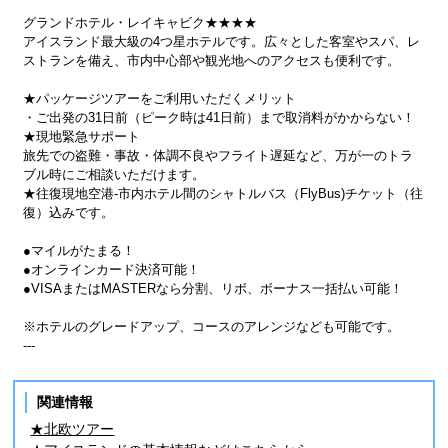
グランドホテル・レイキャビク★★★★
アイスランド最大級の4つ星ホテルです。広々とした客室やスパ、レ
ストランを備え、市内中心部や観光地へのアクセスも便利です。
★パッケージツアーをご利用いただくメリット
・ご出発の31日前（ピーク時は41日前）まで取消料がかからない！
★現地緊急サポート
旅先での盗難・事故・体調不良やフライト遅延など、万が一のトラ
ブル時にご相談いただけます。
★往復現地空港-市内ホテル間のシャトルバス（FlyBus)チケット（往
復）込みです。
●マイルがたまる！
●オンラインカード決済可能！
●VISAまたはMASTERなら分割、リボ、ボーナス一括払い可能！
※ホテルのグレードアップ、コースのアレンジなども可能です。
---
関連情報
★北欧ツアー