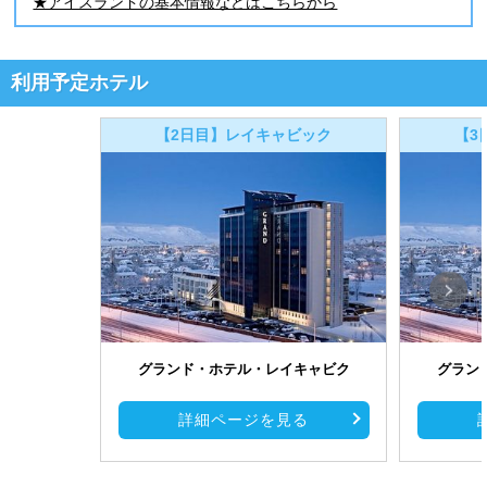
★アイスランドの基本情報などはこちらから
利用予定ホテル
【2日目】レイキャビック
【3
グランド・ホテル・レイキャビク
グラン
詳細ページを見る