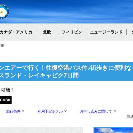
カナダ・アメリカ
北欧
フィリピン
ニュージーランド
詳細
ンエアーで行く！往復空港バス付♪街歩きに便利な
スランド・レイキャビク7日間
も可能！
FCAB0
旅行条件
利用予定ホテル
お申し込みに関して
最終