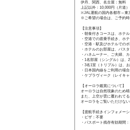
伊丹、関西、名古屋：無料
上記以外：10,000円（片道）
※JAL運航の国内各都市⇔
※ご希望の場合は、ご予約時
【注意事項】
・朝食付きコースは、ホテル
・空港での搭乗手続き、ホテ
・空港・駅及びホテルでのポ
・ホテルのお部屋は、バスタ
・ハネムーナー、ご夫婦、カ
・1名部屋（シングル）は、
・3名1室（トリプル）は、
・日本国内線をご利用の場合
・ケプラヴィーク（レイキャ
【オーロラ鑑賞について】
オーロラは自然現象のため晴
また、上空が雲に覆われてる
オーロラをご覧いただけない
【渡航手続きインフォメーシ
・ビザ：不要
・パスポート残存有効期間：