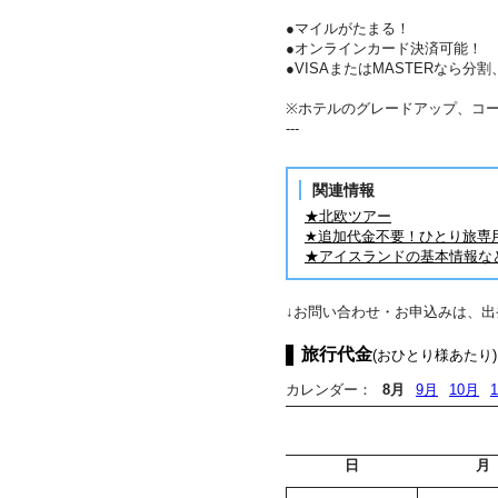
●マイルがたまる！
●オンラインカード決済可能！
●VISAまたはMASTERなら
※ホテルのグレードアップ、コ
---
関連情報
★北欧ツアー
★追加代金不要！ひとり旅専
★アイスランドの基本情報な
↓お問い合わせ・お申込みは、
旅行代金
(おひとり様あたり)
カレンダー：
8月
9月
10月
日
月