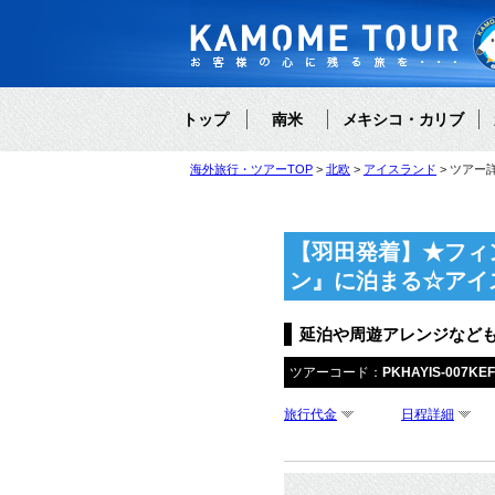
トップ
南米
メキシコ・カリブ
海外旅行・ツアーTOP
北欧
アイスランド
ツアー
【羽田発着】★フィ
ン』に泊まる☆アイ
延泊や周遊アレンジなど
ツアーコード：
PKHAYIS-007KE
旅行代金
日程詳細