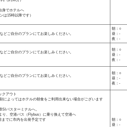
自身でホテルへ
ンは15時以降です）
朝：○
などご自分のプランにてお楽しみください。
昼：-
夜：-
朝：○
などご自分のプランにてお楽しみください。
昼：-
夜：-
朝：○
などご自分のプランにてお楽しみください。
昼：-
夜：-
ックアウト
刻によってはホテルの朝食をご利用出来ない場合がございます
BSIバスターミナルへ。
より、空港バス（Flybus）に乗り換えて空港へ
前までに市内を出発予定です
朝：○
昼：-