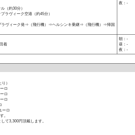
夜：-
ナル（約30分）
 ケプラヴィーク空港（約45分）
5】ケプラヴィーク発⇒（飛行機）⇒ヘルシンキ乗継⇒（飛行機）⇒帰国
朝：-
羽田着
昼：-
夜：-
たり）
ユーロ
ユーロ
ユーロ
ロ
ユーロ
ます。
して3,300円頂戴します。