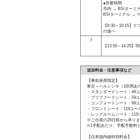
●所要時間
市内 → BSIターミ
BSIターミナル →
【8:30～10:1
の途へ
7
【13:50～14:25】
追加料金・注意事項など
【事前座席指定】
東京⇔ヘルシンキ（1区間あ
・スタンダードシート：49
・プリファードシート：59
・コンフォートシート：99
・フロントシート：119ユー
・レッグルームシート：119
※ご出発の28日前から承り
※1手配あたり、手配手数料と
【日本国内線特別料金】