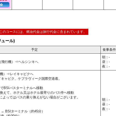
会
このコースには、燃油代金は旅行代金に含まれています。
ュール)
予定
食事条件
朝：-
⇒（飛行機）⇒ヘルシンキへ
昼：-
夜：-
機）⇒レイキャビクへ
5】レイキャビク、ケプラヴィーク国際空港着。
s）でBSIバスターミナルへ移動
換えて、ホテル又はホテル最寄りのバス停へ移動
によってはバスの乗り換えがない場合がございます。
朝：-
昼：-
夜：-
→ BSIターミナル（約45分）
市内（約30分）