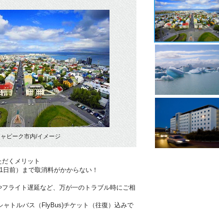
ャビーク市内/イメージ
ただくメリット
41日前）まで取消料がかからない！
やフライト遅延など、万が一のトラブル時にご相
ャトルバス（FlyBus)チケット（往復）込みで