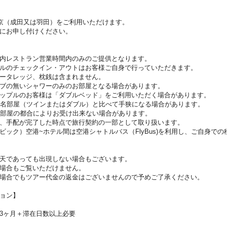
東京（成田又は羽田）をご利用いただけます。
にお申し付けください。
内レストラン営業時間内のみのご提供となります。
ルのチェックイン・アウトはお客様ご自身で行っていただきます。
ータレッジ、枕銭は含まれません。
ブの無いシャワーのみのお部屋となる場合があります。
ップルのお客様は「ダブルベッド」をご利用いただく場合があります。
2名部屋（ツインまたはダブル）と比べて手狭になる場合があります。
お部屋の都合によりお受け出来ない場合があります。
、手配が完了した時点で旅行契約の一部として取り扱います。
ビック）空港~ホテル間は空港シャトルバス（FlyBus)を利用し、ご自身で
天であっても出現しない場合もございます。
場合もご覧いただけません。
場合でもツアー代金の返金はございませんので予めご了承ください。
ョン】
3ヶ月＋滞在日数以上必要