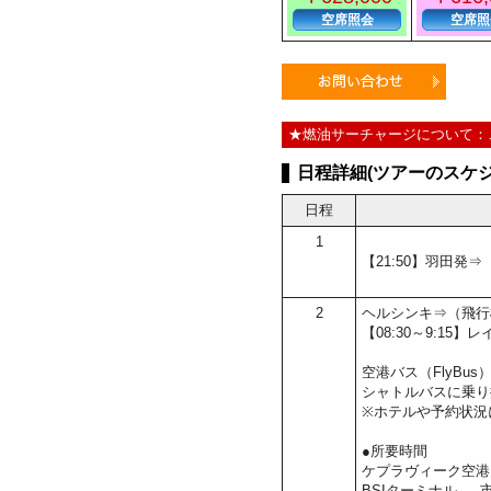
空席照会
空席照
★燃油サーチャージについて：
日程詳細(ツアーのスケジ
日程
1
【21:50】羽田発
2
ヘルシンキ⇒（飛行
【08:30～9:1
空港バス（FlyBu
シャトルバスに乗り
※ホテルや予約状況
●所要時間
ケプラヴィーク空港 
BSIターミナル → 