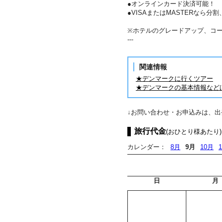
●オンラインカード決済可能！
●VISAまたはMASTERなら
※ホテルのグレードアップ、コ
---
関連情報
★デンマークに行くツアー
★デンマークの基本情報など
↓お問い合わせ・お申込みは、
旅行代金
(おひとり様あたり)
カレンダー：
8月
9月
10月
日
月