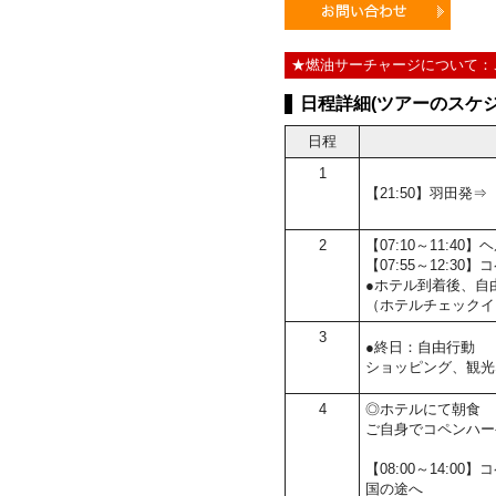
★燃油サーチャージについて：
日程詳細(ツアーのスケジ
日程
1
【21:50】羽田発
2
【07:10～11:
【07:55～12:
●ホテル到着後、自
（ホテルチェックイ
3
●終日：自由行動
ショッピング、観光
4
◎ホテルにて朝食
ご自身でコペンハー
【08:00～14:
国の途へ