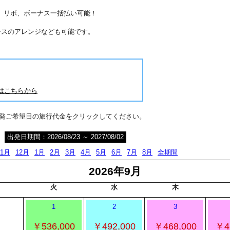
分割、リボ、ボーナス一括払い可能！
ースのアレンジなども可能です。
はこちらから
出発ご希望日の旅行代金をクリックしてください。
出発日期間：2026/08/23 ～ 2027/08/02
11月
12月
1月
2月
3月
4月
5月
6月
7月
8月
全期間
2026年9月
火
水
木
1
2
3
￥536,000
￥492,000
￥468,000
￥4