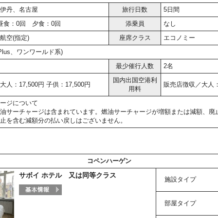
伊丹、名古屋
旅行日数
5日間
昼食：0回 夕食：0回
添乗員
なし
航空(指定)
座席クラス
エコノミー
r Plus、ワンワールド系)
最少催行人数
2名
国内出国空港利
人：17,500円 子供：17,500円
販売店徴収／大人：5,
用料
ージについて
油サーチャージは含まれています。燃油サーチャージが増額または減額、廃
止を含む減額分の払い戻しはございません。
コペンハーゲン
サボイ ホテル 又は同等クラス
施設タイプ
部屋タイプ