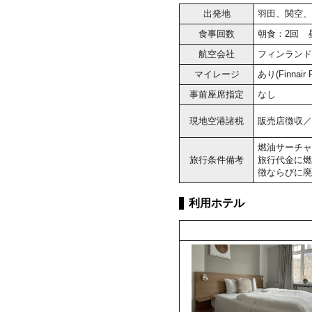
出発地
羽田、関空、
食事回数
朝食：2回 
航空会社
フィンランド
マイレージ
あり(Finnai
事前座席指定
なし
現地空港諸税
販売店徴収／大
燃油サーチャ
旅行条件備考
旅行代金に燃
徴ならびに廃
利用ホテル