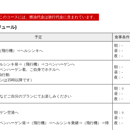
このコースには、燃油代金は旅行代金に含まれています。
ュール)
予定
食事条件
朝：-
⇒（飛行機）⇒ヘルシンキへ
昼：-
夜：-
40】ヘルシンキ発⇒（飛行機）⇒コペンハーゲンへ
朝：-
30】コペンハーゲン着。ご自身でホテルヘ
昼：-
由行動
夜：-
ンは15時以降です）
朝：○
昼：-
などご自分のプランにてお楽しみください
夜：-
ゲン空港へ
朝：○
昼：-
00】コペンハーゲン発⇒（飛行機）⇒ヘルシンキ乗継⇒（飛行機）⇒帰
夜：-