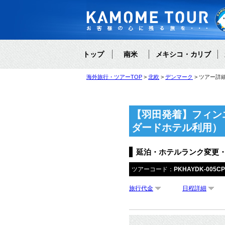
トップ
南米
メキシコ・カリブ
海外旅行・ツアーTOP
北欧
デンマーク
ツアー詳
【羽田発着】フィン
ダードホテル利用）
延泊・ホテルランク変更
ツアーコード：
PKHAYDK-005C
旅行代金
日程詳細