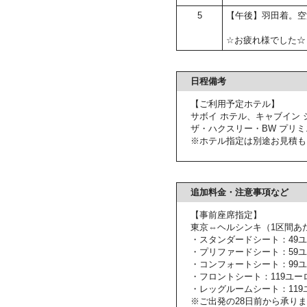
5
【午後】羽田着。空
☆お疲れ様でした☆
日程備考
【ご利用予定ホテル】
サボイ ホテル、キャブイン 
ザ・ハクスリー・BW プリ
※ホテル指定は別途お見積も
追加料金・注意事項など
【事前座席指定】
東京⇔ヘルシンキ（1区間あ
・スタンダードシート：49
・プリファードシート：59
・コンフォートシート：99
・フロントシート：119ユー
・レッグルームシート：119
※ご出発の28日前から承り