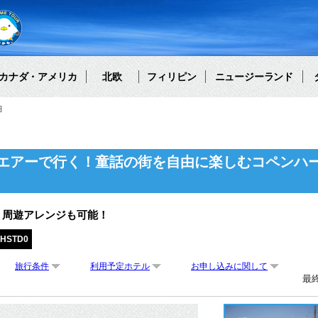
カナダ・アメリカ
北欧
フィリピン
ニュージーランド
細
エアーで行く！童話の街を自由に楽しむコペンハー
・周遊アレンジも可能！
PHSTD0
旅行条件
利用予定ホテル
お申し込みに関して
最終