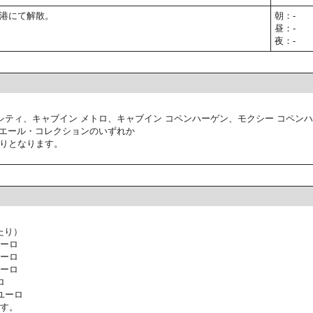
港にて解散。
朝：-
昼：-
夜：-
シティ、キャブイン メトロ、キャブイン コペンハーゲン、モクシー コペン
ミエール・コレクションのいずれか
りとなります。
たり）
ユーロ
ユーロ
ユーロ
ロ
ユーロ
ます。