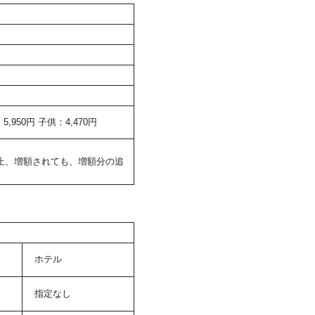
950円 子供：4,470円
止、増額されても、増額分の追
ホテル
指定なし