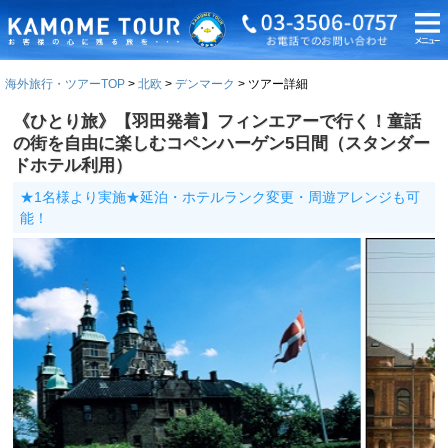
海外旅行・ツアーTOP
北欧
デンマーク
ツアー詳細
《ひとり旅》【羽田発着】フィンエアーで行く！童話
の街を自由に楽しむコペンハーゲン5日間（スタンダー
ドホテル利用）
★1名様より実施★延泊・ホテルランク変更・周遊アレンジも可
能！