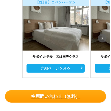
【2日目】コペンハーゲン
【3
サボイ ホテル 又は同等クラス
サボイ
詳細ページを見る
空席問い合わせ（無料）