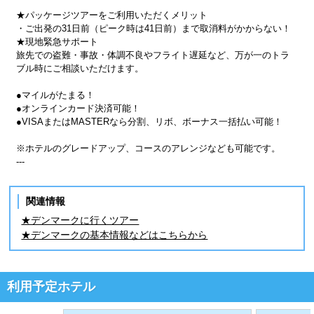
★パッケージツアーをご利用いただくメリット
・ご出発の31日前（ピーク時は41日前）まで取消料がかからない！
★現地緊急サポート
旅先での盗難・事故・体調不良やフライト遅延など、万が一のトラ
ブル時にご相談いただけます。
●マイルがたまる！
●オンラインカード決済可能！
●VISAまたはMASTERなら分割、リボ、ボーナス一括払い可能！
※ホテルのグレードアップ、コースのアレンジなども可能です。
---
関連情報
★デンマークに行くツアー
★デンマークの基本情報などはこちらから
利用予定ホテル