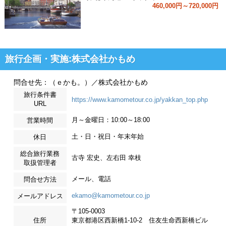
460,000円～720,000円
旅行企画・実施:株式会社かもめ
問合せ先：（ｅかも。）／株式会社かもめ
旅行条件書
https://www.kamometour.co.jp/yakkan_top.php
URL
月～金曜日：10:00～18:00
営業時間
土・日・祝日・年末年始
休日
総合旅行業務
古寺 宏史、左右田 幸枝
取扱管理者
メール、電話
問合せ方法
ekamo@kamometour.co.jp
メールアドレス
〒105-0003
住所
東京都港区西新橋1-10-2 住友生命西新橋ビル