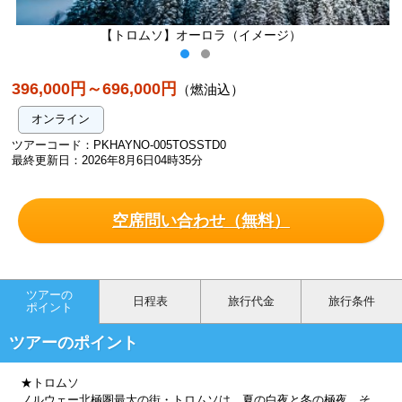
【トロムソ】オーロラ（イメージ）
396,000円～696,000円
（燃油込）
オンライン
ツアーコード：PKHAYNO-005TOSSTD0
最終更新日：2026年8月6日04時35分
空席問い合わせ（無料）
ツアーの
日程表
旅行代金
旅行条件
ポイント
ツアーのポイント
★トロムソ
ノルウェー北極圏最大の街・トロムソは、夏の白夜と冬の極夜、そ