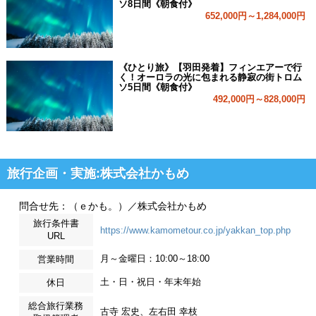
ソ8日間《朝食付》
652,000円～1,284,000円
《ひとり旅》【羽田発着】フィンエアーで行
く！オーロラの光に包まれる静寂の街トロム
ソ5日間《朝食付》
492,000円～828,000円
旅行企画・実施:株式会社かもめ
問合せ先：（ｅかも。）／株式会社かもめ
旅行条件書
https://www.kamometour.co.jp/yakkan_top.php
URL
月～金曜日：10:00～18:00
営業時間
土・日・祝日・年末年始
休日
総合旅行業務
古寺 宏史、左右田 幸枝