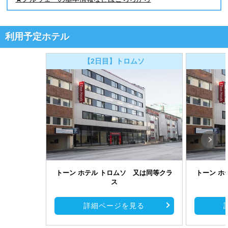
利用予定ホテル
【2日目】トロムソ
トーン ホテル トロムソ 又は同等クラ
トーン ホ
ス
詳細ページを見る