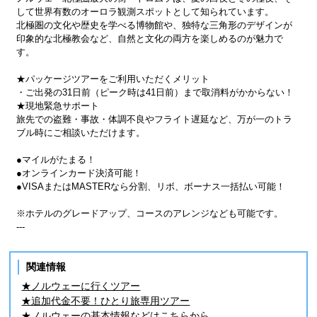
して世界有数のオーロラ観測スポットとして知られています。
北極圏の文化や歴史を学べる博物館や、独特な三角形のデザインが
印象的な北極教会など、自然と文化の両方を楽しめるのが魅力で
す。
★パッケージツアーをご利用いただくメリット
・ご出発の31日前（ピーク時は41日前）まで取消料がかからない！
★現地緊急サポート
旅先での盗難・事故・体調不良やフライト遅延など、万が一のトラ
ブル時にご相談いただけます。
●マイルがたまる！
●オンラインカード決済可能！
●VISAまたはMASTERなら分割、リボ、ボーナス一括払い可能！
※ホテルのグレードアップ、コースのアレンジなども可能です。
---
関連情報
★ノルウェーに行くツアー
★追加代金不要！ひとり旅専用ツアー
★ノルウェーの基本情報などはこちらから